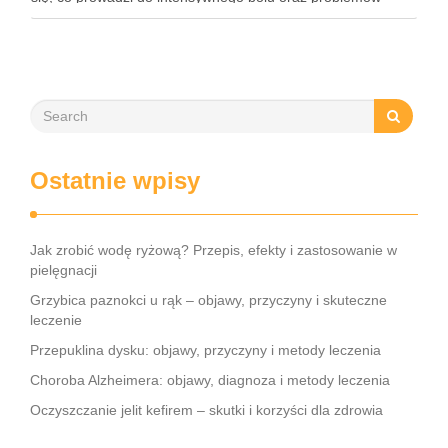
neurologicznych. Częstość występowania tego schorzenia
rośnie, dotykając głównie osoby w średnim wieku, a jego
objawy mogą …
Ostatnie wpisy
Jak zrobić wodę ryżową? Przepis, efekty i zastosowanie w
pielęgnacji
Grzybica paznokci u rąk – objawy, przyczyny i skuteczne
leczenie
Przepuklina dysku: objawy, przyczyny i metody leczenia
Choroba Alzheimera: objawy, diagnoza i metody leczenia
Oczyszczanie jelit kefirem – skutki i korzyści dla zdrowia