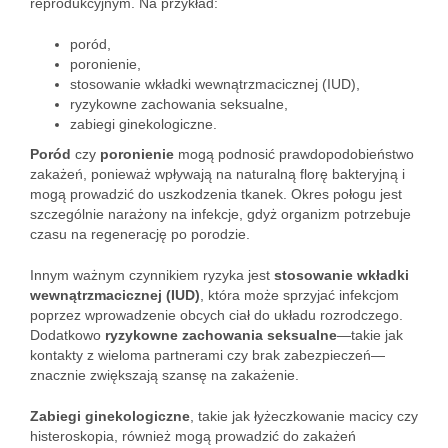
reprodukcyjnym. Na przykład:
poród,
poronienie,
stosowanie wkładki wewnątrzmacicznej (IUD),
ryzykowne zachowania seksualne,
zabiegi ginekologiczne.
Poród
czy
poronienie
mogą podnosić prawdopodobieństwo
zakażeń, ponieważ wpływają na naturalną florę bakteryjną i
mogą prowadzić do uszkodzenia tkanek. Okres połogu jest
szczególnie narażony na infekcje, gdyż organizm potrzebuje
czasu na regenerację po porodzie.
Innym ważnym czynnikiem ryzyka jest
stosowanie wkładki
wewnątrzmacicznej (IUD)
, która może sprzyjać infekcjom
poprzez wprowadzenie obcych ciał do układu rozrodczego.
Dodatkowo
ryzykowne zachowania seksualne
—takie jak
kontakty z wieloma partnerami czy brak zabezpieczeń—
znacznie zwiększają szansę na zakażenie.
Zabiegi ginekologiczne
, takie jak łyżeczkowanie macicy czy
histeroskopia, również mogą prowadzić do zakażeń