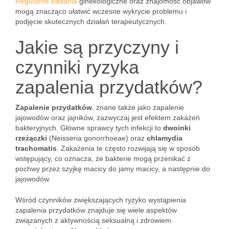
Regularne badania
ginekologiczne oraz znajomość objawów
mogą znacząco ułatwić wczesne wykrycie problemu i
podjęcie skutecznych działań terapeutycznych.
Jakie są przyczyny i
czynniki ryzyka
zapalenia przydatków?
Zapalenie przydatków
, znane także jako zapalenie
jajowodów oraz jajników, zazwyczaj jest efektem zakażeń
bakteryjnych. Główne sprawcy tych infekcji to
dwoinki
rzeżączki
(Neisseria gonorrhoeae) oraz
chlamydia
trachomatis
. Zakażenia te często rozwijają się w sposób
wstępujący, co oznacza, że bakterie mogą przenikać z
pochwy przez szyjkę macicy do jamy macicy, a następnie do
jajowodów.
Wśród czynników zwiększających ryzyko wystąpienia
zapalenia przydatków znajduje się wiele aspektów
związanych z aktywnością seksualną i zdrowiem