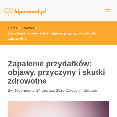
hipermed.pl
Home
/
Zdrowie
/
Zapalenie przydatków: objawy, przyczyny i skutki
zdrowotne
Zapalenie przydatków:
objawy, przyczyny i skutki
zdrowotne
By :
Hipermed.pl
24 czerwca 2025
Category :
Zdrowie