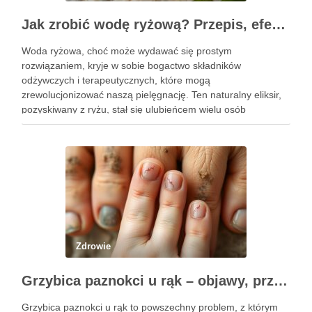
Jak zrobić wodę ryżową? Przepis, efekty i zastosowanie w pielęgnacji
Woda ryżowa, choć może wydawać się prostym
rozwiązaniem, kryje w sobie bogactwo składników
odżywczych i terapeutycznych, które mogą
zrewolucjonizować naszą pielęgnację. Ten naturalny eliksir,
pozyskiwany z ryżu, stał się ulubieńcem wielu osób
dbających o zdrowie włosów oraz kondycję skóry. Dzięki
prostocie przygotowania i niskim kosztom, woda ryżowa jest
dostępna dla …
Zdrowie
Grzybica paznokci u rąk – objawy, przyczyny i skuteczne leczenie
Grzybica paznokci u rąk to powszechny problem, z którym