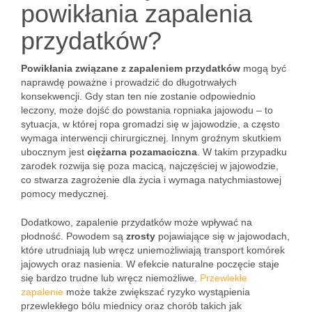
powikłania zapalenia
przydatków?
Powikłania związane z zapaleniem przydatków
mogą być
naprawdę poważne i prowadzić do długotrwałych
konsekwencji. Gdy stan ten nie zostanie odpowiednio
leczony, może dojść do powstania ropniaka jajowodu – to
sytuacja, w której ropa gromadzi się w jajowodzie, a często
wymaga interwencji chirurgicznej. Innym groźnym skutkiem
ubocznym jest
ciężarna pozamaciczna
. W takim przypadku
zarodek rozwija się poza macicą, najczęściej w jajowodzie,
co stwarza zagrożenie dla życia i wymaga natychmiastowej
pomocy medycznej.
Dodatkowo, zapalenie przydatków może wpływać na
płodność. Powodem są
zrosty
pojawiające się w jajowodach,
które utrudniają lub wręcz uniemożliwiają transport komórek
jajowych oraz nasienia. W efekcie naturalne poczęcie staje
się bardzo trudne lub wręcz niemożliwe.
Przewlekłe
zapalenie
może także zwiększać ryzyko wystąpienia
przewlekłego bólu miednicy oraz chorób takich jak