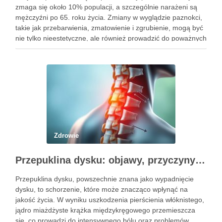
zmaga się około 10% populacji, a szczególnie narażeni są
mężczyźni po 65. roku życia. Zmiany w wyglądzie paznokci,
takie jak przebarwienia, zmatowienie i zgrubienie, mogą być
nie tylko nieestetyczne, ale również prowadzić do poważnych
konsekwencji zdrowotnych. Infekcje te są wywoływane przez
…
Zdrowie
Przepuklina dysku: objawy, przyczyny i metody leczenia
Przepuklina dysku, powszechnie znana jako wypadnięcie
dysku, to schorzenie, które może znacząco wpłynąć na
jakość życia. W wyniku uszkodzenia pierścienia włóknistego,
jądro miażdżyste krążka międzykręgowego przemieszcza
się, co prowadzi do intensywnego bólu oraz problemów