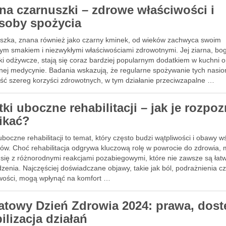
rna czarnuszki – zdrowe właściwości i
soby spożycia
szka, znana również jako czarny kminek, od wieków zachwyca swoim
nym smakiem i niezwykłymi właściwościami zdrowotnymi. Jej ziarna, bo
ki odżywcze, stają się coraz bardziej popularnym dodatkiem w kuchni 
lnej medycynie. Badania wskazują, że regularne spożywanie tych nasi
eść szereg korzyści zdrowotnych, w tym działanie przeciwzapalne …
ki uboczne rehabilitacji – jak je rozpo
nikać?
uboczne rehabilitacji to temat, który często budzi wątpliwości i obawy w
tów. Choć rehabilitacja odgrywa kluczową rolę w powrocie do zdrowia,
 się z różnorodnymi reakcjami pozabiegowymi, które nie zawsze są łat
zenia. Najczęściej doświadczane objawy, takie jak ból, podrażnienia cz
iwości, mogą wpłynąć na komfort …
atowy Dzień Zdrowia 2024: prawa, dost
ilizacja działań