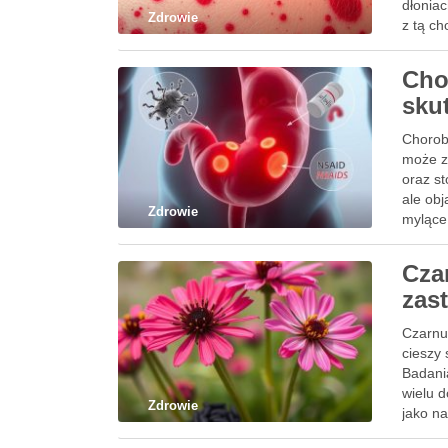
dłonia
Zdrowie
z tą c
Cho
sku
Chorob
może z
oraz s
ale obj
Zdrowie
mylące
Cza
zast
Czarnus
cieszy
Badani
wielu d
Zdrowie
jako n