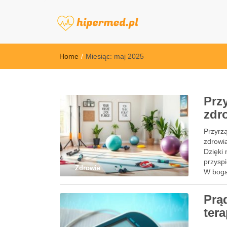
hipermed.pl
Home
/
Miesiąc:
maj 2025
Prz
zdr
Przyrzą
zdrowi
Dzięki 
przysp
Zdrowie
W bogat
Prą
ter