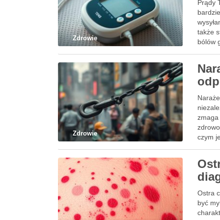
Prądy T
bardzie
wysyłan
także 
Zdrowie
bólów 
Nar
odp
Naraże
niezal
zmaga 
zdrowo
Zdrowie
czym j
Ost
diag
Ostra 
być my
charakt