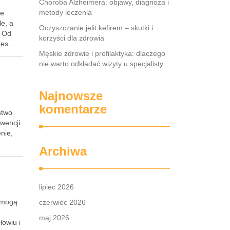
Choroba Alzheimera: objawy, diagnoza i
metody leczenia
ie
le, a
Oczyszczanie jelit kefirem – skutki i
. Od
korzyści dla zdrowia
kres …
Męskie zdrowie i profilaktyka: dlaczego
nie warto odkładać wizyty u specjalisty
Najnowsze
komentarze
stwo
wencji
nie,
Archiwa
lipiec 2026
y mogą
czerwiec 2026
maj 2026
łowiu i