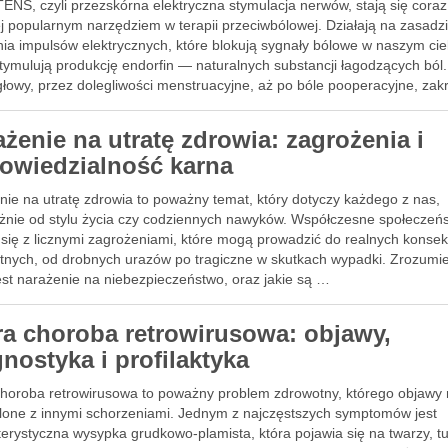
ENS, czyli przezskórna elektryczna stymulacja nerwów, stają się coraz
j popularnym narzędziem w terapii przeciwbólowej. Działają na zasadz
ia impulsów elektrycznych, które blokują sygnały bólowe w naszym cie
stymulują produkcję endorfin — naturalnych substancji łagodzących ból
głowy, przez dolegliwości menstruacyjne, aż po bóle pooperacyjne, za
ażenie na utratę zdrowia: zagrożenia i
owiedzialność karna
nie na utratę zdrowia to poważny temat, który dotyczy każdego z nas,
eżnie od stylu życia czy codziennych nawyków. Współczesne społeczeń
się z licznymi zagrożeniami, które mogą prowadzić do realnych konsek
tnych, od drobnych urazów po tragiczne w skutkach wypadki. Zrozumie
est narażenie na niebezpieczeństwo, oraz jakie są …
ra choroba retrowirusowa: objawy,
nostyka i profilaktyka
choroba retrowirusowa to poważny problem zdrowotny, którego objaw
lone z innymi schorzeniami. Jednym z najczęstszych symptomów jest
erystyczna wysypka grudkowo-plamista, która pojawia się na twarzy, tu