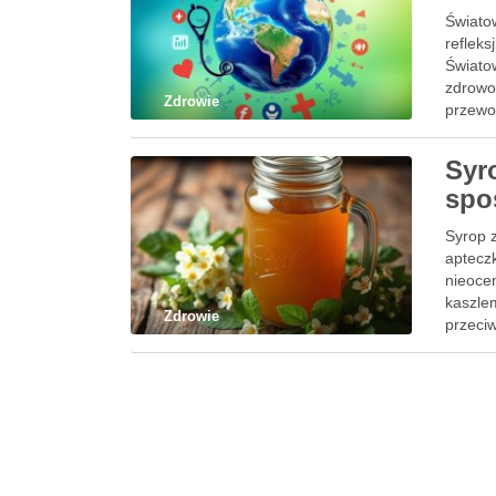
Świato
reflek
Świato
zdrowo
Zdrowie
przewo
Syr
spo
Syrop z
apteczk
nieoce
kaszlem
Zdrowie
przeciw