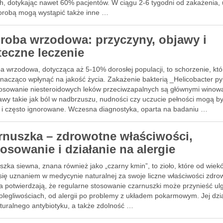
ch, dotykając nawet 60% pacjentów. W ciągu 2-6 tygodni od zakażenia,
horobą mogą wystąpić także inne …
roba wrzodowa: przyczyny, objawy i
teczne leczenie
a wrzodowa, dotycząca aż 5-10% dorosłej populacji, to schorzenie, któ
nacząco wpłynąć na jakość życia. Zakażenie bakterią _Helicobacter pyl
tosowanie niesteroidowych leków przeciwzapalnych są głównymi winow
awy takie jak ból w nadbrzuszu, nudności czy uczucie pełności mogą b
 i często ignorowane. Wczesna diagnostyka, oparta na badaniu …
rnuszka – zdrowotne właściwości,
osowanie i działanie na alergie
zka siewna, znana również jako „czarny kmin”, to zioło, które od wiek
 się uznaniem w medycynie naturalnej za swoje liczne właściwości zdro
a potwierdzają, że regularne stosowanie czarnuszki może przynieść ul
olegliwościach, od alergii po problemy z układem pokarmowym. Jej dzi
aturalnego antybiotyku, a także zdolność …