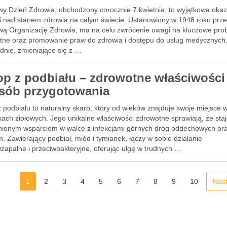
wy Dzień Zdrowia, obchodzony corocznie 7 kwietnia, to wyjątkowa okaz
sji nad stanem zdrowia na całym świecie. Ustanowiony w 1948 roku prz
wą Organizację Zdrowia, ma na celu zwrócenie uwagi na kluczowe pro
tne oraz promowanie praw do zdrowia i dostępu do usług medycznych
dnie, zmieniające się z …
op z podbiału – zdrowotne właściwości 
sób przygotowania
 podbiału to naturalny skarb, który od wieków znajduje swoje miejsce 
ach ziołowych. Jego unikalne właściwości zdrowotne sprawiają, że staj
nionym wsparciem w walce z infekcjami górnych dróg oddechowych or
. Zawierający podbiał, miód i tymianek, łączy w sobie działanie
zapalne i przeciwbakteryjne, oferując ulgę w trudnych …
1
2
3
4
5
6
7
8
9
10
Nas