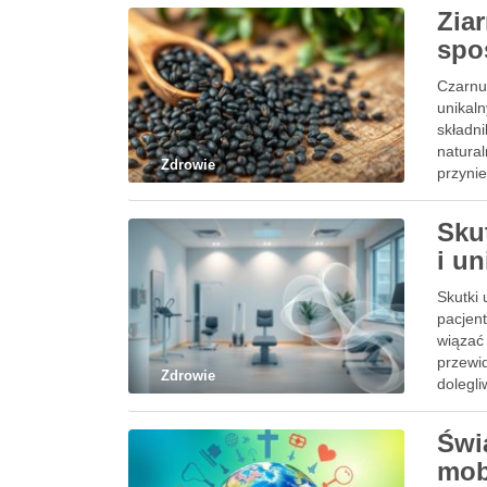
Zia
spo
Czarnu
unikal
składni
natura
Zdrowie
przyni
Skut
i u
Skutki 
pacjen
wiązać
przewid
Zdrowie
dolegl
Świ
mob