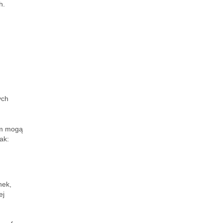
h.
ych
um mogą
ak:
nek,
ej