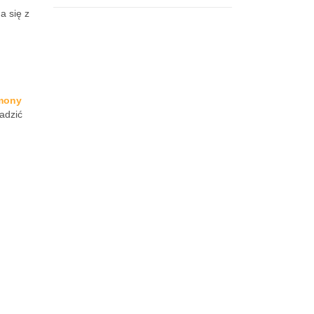
a się z
mony
adzić