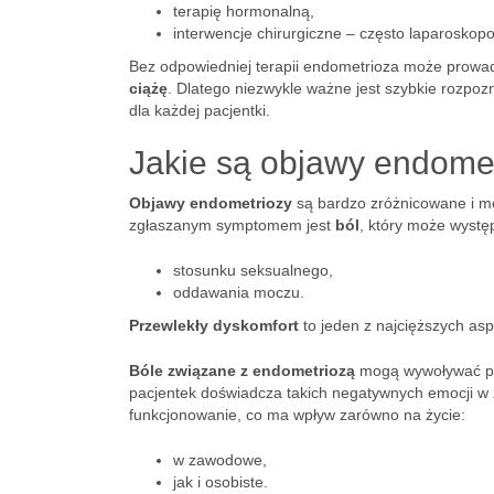
terapię hormonalną,
interwencje chirurgiczne – często laparosko
Bez odpowiedniej terapii endometrioza może prow
ciążę
. Dlatego niezwykle ważne jest szybkie rozpoz
dla każdej pacjentki.
Jakie są objawy endomet
Objawy endometriozy
są bardzo zróżnicowane i mo
zgłaszanym symptomem jest
ból
, który może wystę
stosunku seksualnego,
oddawania moczu.
Przewlekły dyskomfort
to jeden z najcięższych as
Bóle związane z endometriozą
mogą wywoływać pro
pacjentek doświadcza takich negatywnych emocji w 
funkcjonowanie, co ma wpływ zarówno na życie:
w zawodowe,
jak i osobiste.