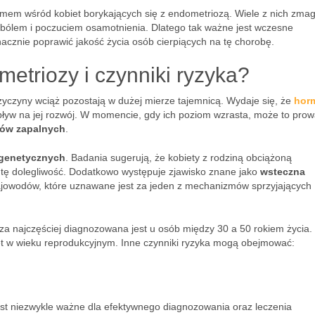
mem wśród kobiet borykających się z endometriozą. Wiele z nich zmag
lem i poczuciem osamotnienia. Dlatego tak ważne jest wczesne
acznie poprawić jakość życia osób cierpiących na tę chorobę.
etriozy i czynniki ryzyka?
zyczyny wciąż pozostają w dużej mierze tajemnicą. Wydaje się, że
hor
pływ na jej rozwój. W momencie, gdy ich poziom wzrasta, może to prow
nów zapalnych
.
genetycznych
. Badania sugerują, że kobiety z rodziną obciążoną
tę dolegliwość. Dodatkowo występuje zjawisko znane jako
wsteczna
jajowodów, które uznawane jest za jeden z mechanizmów sprzyjających
za najczęściej diagnozowana jest u osób między 30 a 50 rokiem życia.
t w wieku reprodukcyjnym. Inne czynniki ryzyka mogą obejmować:
st niezwykle ważne dla efektywnego diagnozowania oraz leczenia