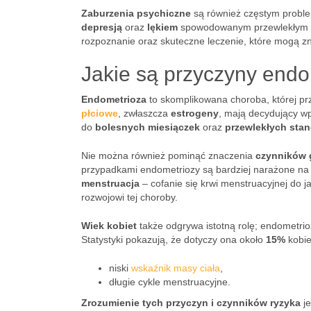
Zaburzenia psychiczne
są również częstym proble
depresją
oraz
lękiem
spowodowanym przewlekłym bó
rozpoznanie oraz skuteczne leczenie, które mogą zn
Jakie są przyczyny endom
Endometrioza
to skomplikowana choroba, której pr
płciowe
, zwłaszcza
estrogeny
, mają decydujący w
do
bolesnych miesiączek
oraz
przewlekłych sta
Nie można również pominąć znaczenia
czynników 
przypadkami endometriozy są bardziej narażone na 
menstruacja
– cofanie się krwi menstruacyjnej do 
rozwojowi tej choroby.
Wiek kobiet
także odgrywa istotną rolę; endometrio
Statystyki pokazują, że dotyczy ona około
15%
kobie
niski
wskaźnik masy ciała
,
długie cykle menstruacyjne.
Zrozumienie tych przyczyn i czynników ryzyka
je