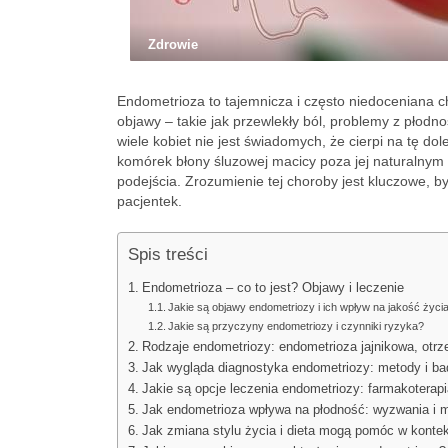
Zdrowie
Endometrioza to tajemnicza i często niedoceniana c
objawy – takie jak przewlekły ból, problemy z płodn
wiele kobiet nie jest świadomych, że cierpi na tę d
komórek błony śluzowej macicy poza jej naturalnym
podejścia. Zrozumienie tej choroby jest kluczowe, b
pacjentek.
Spis treści
Endometrioza – co to jest? Objawy i leczenie
Jakie są objawy endometriozy i ich wpływ na jakość życi
Jakie są przyczyny endometriozy i czynniki ryzyka?
Rodzaje endometriozy: endometrioza jajnikowa, otrz
Jak wygląda diagnostyka endometriozy: metody i ba
Jakie są opcje leczenia endometriozy: farmakoterapi
Jak endometrioza wpływa na płodność: wyzwania i m
Jak zmiana stylu życia i dieta mogą pomóc w konte