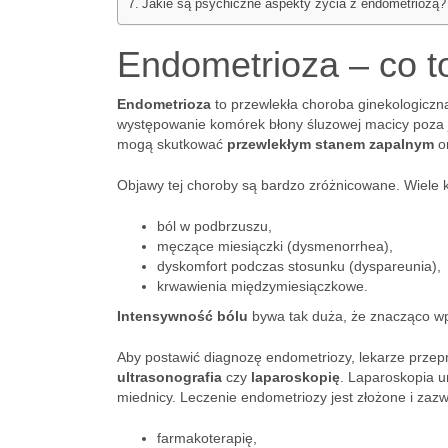
Jakie są psychiczne aspekty życia z endometriozą?
Endometrioza – co to
Endometrioza
to przewlekła choroba ginekologiczn
występowanie komórek błony śluzowej macicy poza 
mogą skutkować
przewlekłym stanem zapalnym
o
Objawy tej choroby są bardzo zróżnicowane. Wiele 
ból w podbrzuszu,
męczące miesiączki (dysmenorrhea),
dyskomfort podczas stosunku (dyspareunia),
krwawienia międzymiesiączkowe.
Intensywność bólu
bywa tak duża, że znacząco wpł
Aby postawić diagnozę endometriozy, lekarze przep
ultrasonografia
czy
laparoskopię
. Laparoskopia 
miednicy. Leczenie endometriozy jest złożone i zaz
farmakoterapię,