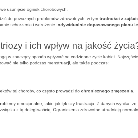
powe usunięcie ognisk chorobowych.
adzić do poważnych problemów zdrowotnych, w tym
trudności z zajśc
nanie schorzenia i wdrożenie
indywidualnie dopasowanego planu le
riozy i ich wpływ na jakość życia
gą w znaczący sposób wpływać na codzienne życie kobiet. Najczęście
pować nie tylko podczas menstruacji, ale także podczas:
pektów tej choroby, co często prowadzi do
chronicznego zmęczenia
.
blemy emocjonalne, takie jak lęk czy frustracja. Z danych wynika, że
związku z tą dolegliwością. Ograniczenia zdrowotne utrudniają normal