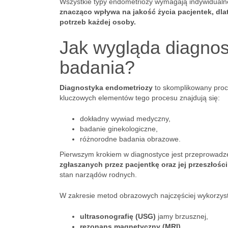
Wszystkie typy endometriozy wymagają indywidualneg
znacząco wpływa na jakość życia pacjentek, dla
potrzeb każdej osoby.
Jak wygląda diagnos
badania?
Diagnostyka endometriozy
to skomplikowany proce
kluczowych elementów tego procesu znajdują się:
dokładny wywiad medyczny,
badanie ginekologiczne,
różnorodne badania obrazowe.
Pierwszym krokiem w diagnostyce jest przeprowad
zgłaszanych przez pacjentkę oraz jej przeszłośc
stan narządów rodnych.
W zakresie metod obrazowych najczęściej wykorzyst
ultrasonografię (USG)
jamy brzusznej,
rezonans magnetyczny (MRI)
.