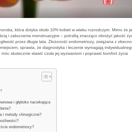
horoba, która dotyka około 10% kobiet w wieku rozrodczym. Mimo że je
ością i zaburzenia menstruacyjne – potrafią znacząco obniżyć jakość życ
olegliwość przez długie lata. Złożoność endometriozy, związana z obecno
 miejscem, sprawia, że diagnostyka i leczenie wymagają indywidualneg
y móc skutecznie stawić czoła jej wyzwaniom i poprawić komfort życia
a?
ewnowa i głęboko naciekająca
dania?
a i metody chirurgiczne?
ożliwości?
kście endometriozy?