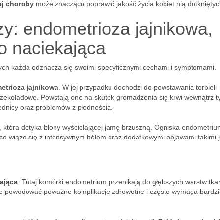
ej choroby
może znacząco poprawić jakość życia kobiet nią dotkniętyc
y: endometrioza jajnikowa,
o naciekająca
ych każda odznacza się swoimi specyficznymi cechami i symptomami.
etrioza jajnikowa
. W jej przypadku dochodzi do powstawania torbieli
 czekoladowe. Powstają one na skutek gromadzenia się krwi wewnątrz t
ednicy oraz problemów z płodnością.
, która dotyka błony wyściełającej jamę brzuszną. Ogniska endometri
 co wiąże się z intensywnym bólem oraz dodatkowymi objawami takimi j
ająca
. Tutaj komórki endometrium przenikają do głębszych warstw tka
może powodować poważne komplikacje zdrowotne i często wymaga bardzi