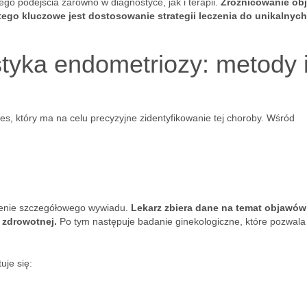
o podejścia zarówno w diagnostyce, jak i terapii.
Zróżnicowanie ob
tego kluczowe jest dostosowanie strategii leczenia do unikalnych
tyka endometriozy: metody 
s, który ma na celu precyzyjne zidentyfikowanie tej choroby. Wśród
zenie szczegółowego wywiadu.
Lekarz zbiera dane na temat objawów
i zdrowotnej.
Po tym następuje badanie ginekologiczne, które pozwala
uje się: