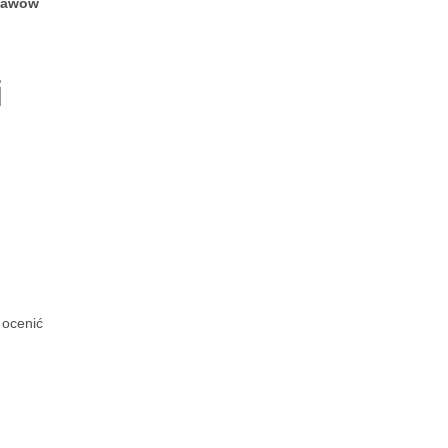
jawów
i
 ocenić