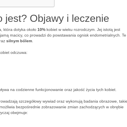
 jest? Objawy i leczenie
a, która dotyka około
10%
kobiet w wieku rozrodczym. Jej istotą jest
jamą macicy, co prowadzi do powstawania ognisk endometrialnych. Te
raz
silnym bólem
.
kobiet odczuwa:
ywa na codzienne funkcjonowanie oraz jakość życia tych kobiet.
rowadzają szczegółowy wywiad oraz wykonują badania obrazowe, takie
umożliwia bezpośrednie zobrazowanie zmian zachodzących w obrębie
wyczaj obejmuje: