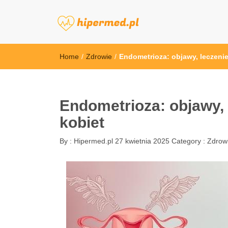
hipermed.pl
Home
/
Zdrowie
/
Endometrioza: objawy, leczeni
Endometrioza: objawy, 
kobiet
By :
Hipermed.pl
27 kwietnia 2025
Category :
Zdrow