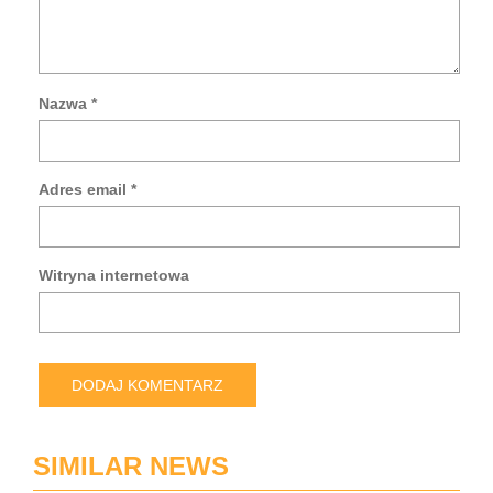
Nazwa
*
Za
mo
da
Adres email
*
w
tej
prz
po
Witryna internetowa
pis
kol
ko
SIMILAR NEWS