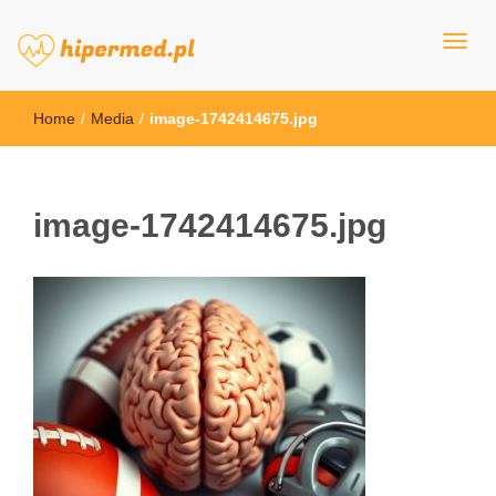
hipermed.pl
Home
/
Media
/
image-1742414675.jpg
image-1742414675.jpg