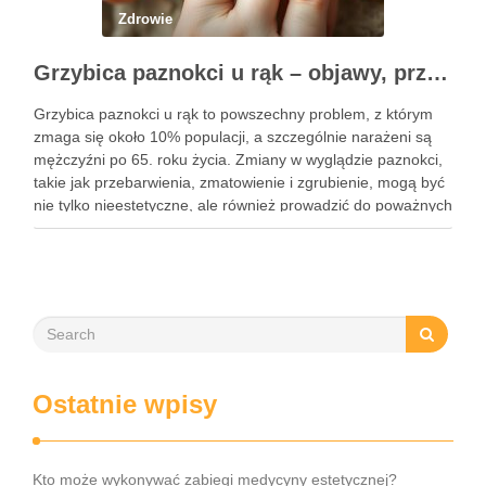
Zdrowie
Grzybica paznokci u rąk – objawy, przyczyny i skuteczne leczenie
Grzybica paznokci u rąk to powszechny problem, z którym
zmaga się około 10% populacji, a szczególnie narażeni są
mężczyźni po 65. roku życia. Zmiany w wyglądzie paznokci,
takie jak przebarwienia, zmatowienie i zgrubienie, mogą być
nie tylko nieestetyczne, ale również prowadzić do poważnych
konsekwencji zdrowotnych. Infekcje te są wywoływane przez
…
Ostatnie wpisy
Kto może wykonywać zabiegi medycyny estetycznej?