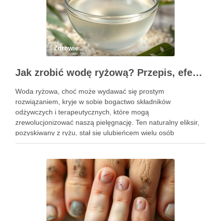
Zdrowie
Jak zrobić wodę ryżową? Przepis, efekty i zastosowanie w pielęgnacji
Woda ryżowa, choć może wydawać się prostym
rozwiązaniem, kryje w sobie bogactwo składników
odżywczych i terapeutycznych, które mogą
zrewolucjonizować naszą pielęgnację. Ten naturalny eliksir,
pozyskiwany z ryżu, stał się ulubieńcem wielu osób
dbających o zdrowie włosów oraz kondycję skóry. Dzięki
prostocie przygotowania i niskim kosztom, woda ryżowa jest
dostępna dla …