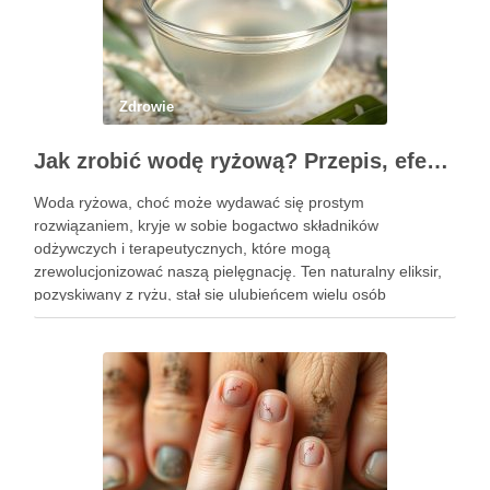
Zdrowie
Jak zrobić wodę ryżową? Przepis, efekty i zastosowanie w pielęgnacji
Woda ryżowa, choć może wydawać się prostym
rozwiązaniem, kryje w sobie bogactwo składników
odżywczych i terapeutycznych, które mogą
zrewolucjonizować naszą pielęgnację. Ten naturalny eliksir,
pozyskiwany z ryżu, stał się ulubieńcem wielu osób
dbających o zdrowie włosów oraz kondycję skóry. Dzięki
prostocie przygotowania i niskim kosztom, woda ryżowa jest
dostępna dla …