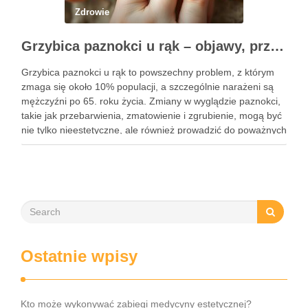
Zdrowie
Grzybica paznokci u rąk – objawy, przyczyny i skuteczne leczenie
Grzybica paznokci u rąk to powszechny problem, z którym
zmaga się około 10% populacji, a szczególnie narażeni są
mężczyźni po 65. roku życia. Zmiany w wyglądzie paznokci,
takie jak przebarwienia, zmatowienie i zgrubienie, mogą być
nie tylko nieestetyczne, ale również prowadzić do poważnych
konsekwencji zdrowotnych. Infekcje te są wywoływane przez
…
Ostatnie wpisy
Kto może wykonywać zabiegi medycyny estetycznej?