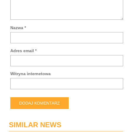
Nazwa
*
Za
mo
da
Adres email
*
w
tej
prz
po
Witryna internetowa
pis
kol
ko
SIMILAR NEWS