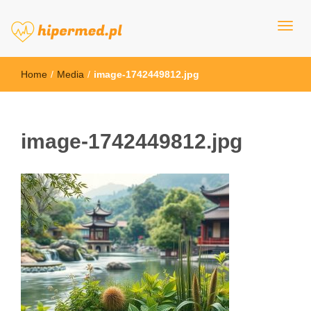
hipermed.pl
Home
/
Media
/
image-1742449812.jpg
image-1742449812.jpg