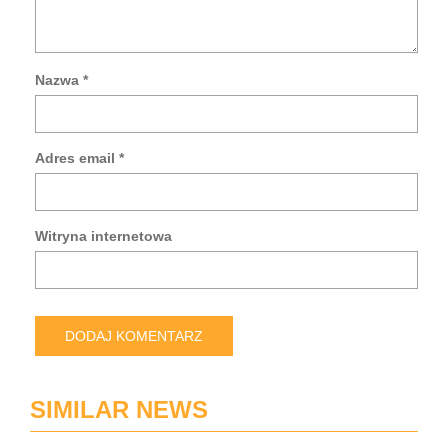
Nazwa
*
Za
mo
da
Adres email
*
w
tej
prz
po
Witryna internetowa
pis
kol
ko
SIMILAR NEWS