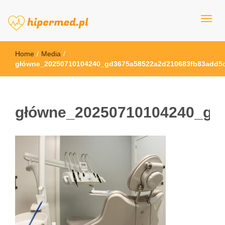
hipermed.pl
Home
/
Media
/
główne_20250710104240_gd3675a58522a2d210683fb83add5c
główne_20250710104240_gd3