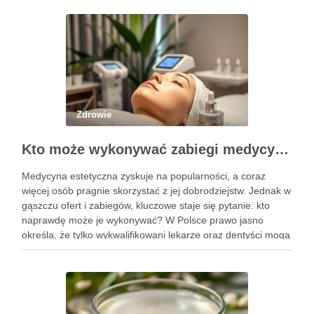
Zdrowie
Kto może wykonywać zabiegi medycyny estetycznej? Sprawdź uprawnienia
Medycyna estetyczna zyskuje na popularności, a coraz
więcej osób pragnie skorzystać z jej dobrodziejstw. Jednak w
gąszczu ofert i zabiegów, kluczowe staje się pytanie: kto
naprawdę może je wykonywać? W Polsce prawo jasno
określa, że tylko wykwalifikowani lekarze oraz dentyści mogą
przeprowadzać zabiegi medycyny estetycznej, co ma na celu
zapewnienie …