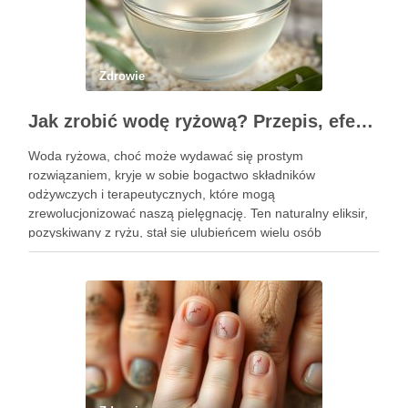
Zdrowie
Jak zrobić wodę ryżową? Przepis, efekty i zastosowanie w pielęgnacji
Woda ryżowa, choć może wydawać się prostym
rozwiązaniem, kryje w sobie bogactwo składników
odżywczych i terapeutycznych, które mogą
zrewolucjonizować naszą pielęgnację. Ten naturalny eliksir,
pozyskiwany z ryżu, stał się ulubieńcem wielu osób
dbających o zdrowie włosów oraz kondycję skóry. Dzięki
prostocie przygotowania i niskim kosztom, woda ryżowa jest
dostępna dla …