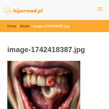
hipermed.pl
Home
/
Media
/
image-1742418387.jpg
image-1742418387.jpg