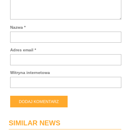
Nazwa
*
Za
mo
da
Adres email
*
w
tej
prz
po
Witryna internetowa
pis
kol
ko
SIMILAR NEWS