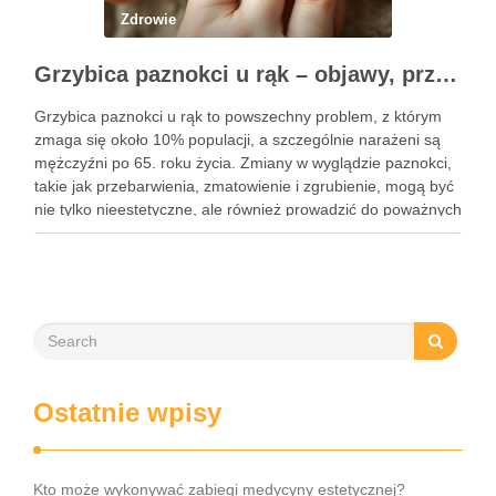
Zdrowie
Grzybica paznokci u rąk – objawy, przyczyny i skuteczne leczenie
Grzybica paznokci u rąk to powszechny problem, z którym
zmaga się około 10% populacji, a szczególnie narażeni są
mężczyźni po 65. roku życia. Zmiany w wyglądzie paznokci,
takie jak przebarwienia, zmatowienie i zgrubienie, mogą być
nie tylko nieestetyczne, ale również prowadzić do poważnych
konsekwencji zdrowotnych. Infekcje te są wywoływane przez
…
Ostatnie wpisy
Kto może wykonywać zabiegi medycyny estetycznej?