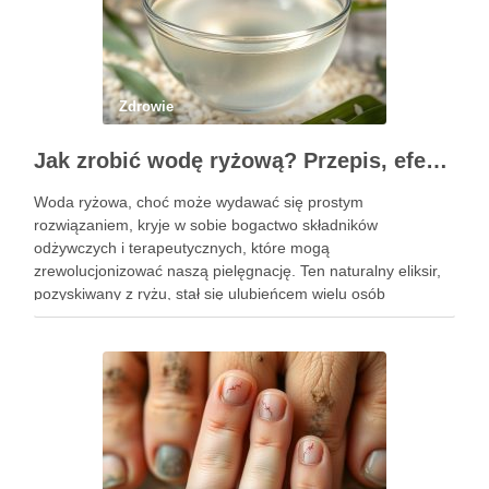
Zdrowie
Jak zrobić wodę ryżową? Przepis, efekty i zastosowanie w pielęgnacji
Woda ryżowa, choć może wydawać się prostym
rozwiązaniem, kryje w sobie bogactwo składników
odżywczych i terapeutycznych, które mogą
zrewolucjonizować naszą pielęgnację. Ten naturalny eliksir,
pozyskiwany z ryżu, stał się ulubieńcem wielu osób
dbających o zdrowie włosów oraz kondycję skóry. Dzięki
prostocie przygotowania i niskim kosztom, woda ryżowa jest
dostępna dla …