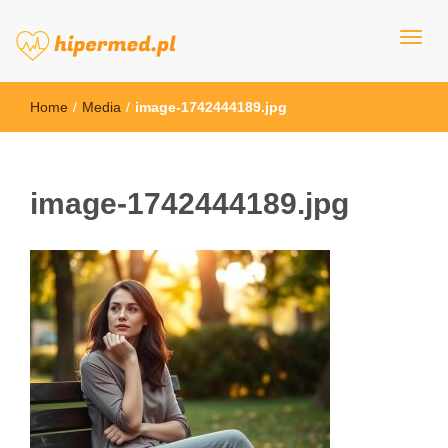
hipermed.pl
Home
/
Media
/
image-1742444189.jpg
image-1742444189.jpg