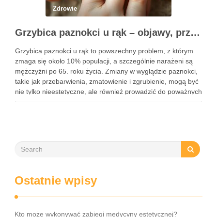
Zdrowie
Grzybica paznokci u rąk – objawy, przyczyny i skuteczne leczenie
Grzybica paznokci u rąk to powszechny problem, z którym
zmaga się około 10% populacji, a szczególnie narażeni są
mężczyźni po 65. roku życia. Zmiany w wyglądzie paznokci,
takie jak przebarwienia, zmatowienie i zgrubienie, mogą być
nie tylko nieestetyczne, ale również prowadzić do poważnych
konsekwencji zdrowotnych. Infekcje te są wywoływane przez
…
Ostatnie wpisy
Kto może wykonywać zabiegi medycyny estetycznej?