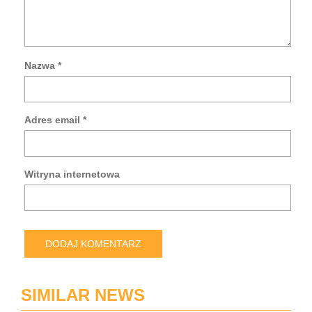
Nazwa
*
Za
mo
da
Adres email
*
w
tej
prz
po
Witryna internetowa
pis
kol
ko
SIMILAR NEWS