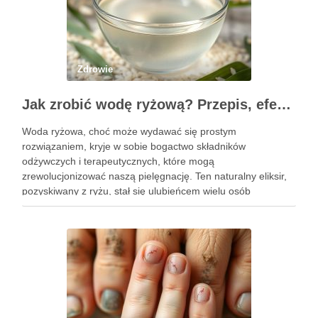
Zdrowie
Jak zrobić wodę ryżową? Przepis, efekty i zastosowanie w pielęgnacji
Woda ryżowa, choć może wydawać się prostym
rozwiązaniem, kryje w sobie bogactwo składników
odżywczych i terapeutycznych, które mogą
zrewolucjonizować naszą pielęgnację. Ten naturalny eliksir,
pozyskiwany z ryżu, stał się ulubieńcem wielu osób
dbających o zdrowie włosów oraz kondycję skóry. Dzięki
prostocie przygotowania i niskim kosztom, woda ryżowa jest
dostępna dla …