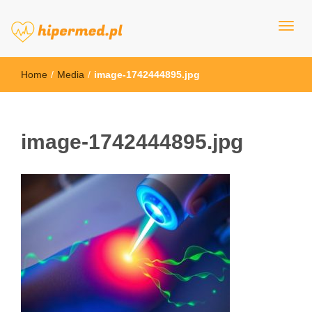
hipermed.pl
Home
/
Media
/
image-1742444895.jpg
image-1742444895.jpg