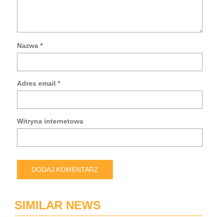
Nazwa
*
Za
mo
da
Adres email
*
w
tej
prz
po
Witryna internetowa
pis
kol
ko
SIMILAR NEWS