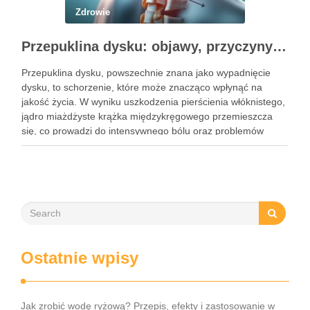
Zdrowie
Przepuklina dysku: objawy, przyczyny i metody leczenia
Przepuklina dysku, powszechnie znana jako wypadnięcie
dysku, to schorzenie, które może znacząco wpłynąć na
jakość życia. W wyniku uszkodzenia pierścienia włóknistego,
jądro miażdżyste krążka międzykręgowego przemieszcza
się, co prowadzi do intensywnego bólu oraz problemów
neurologicznych. Częstość występowania tego schorzenia
rośnie, dotykając głównie osoby w średnim wieku, a jego
objawy mogą …
Ostatnie wpisy
Jak zrobić wodę ryżową? Przepis, efekty i zastosowanie w