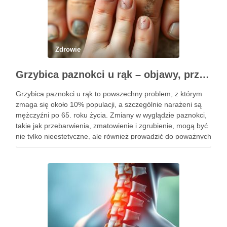
Zdrowie
Grzybica paznokci u rąk – objawy, przyczyny i skuteczne leczenie
Grzybica paznokci u rąk to powszechny problem, z którym
zmaga się około 10% populacji, a szczególnie narażeni są
mężczyźni po 65. roku życia. Zmiany w wyglądzie paznokci,
takie jak przebarwienia, zmatowienie i zgrubienie, mogą być
nie tylko nieestetyczne, ale również prowadzić do poważnych
konsekwencji zdrowotnych. Infekcje te są wywoływane przez
…