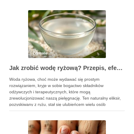
Zdrowie
Jak zrobić wodę ryżową? Przepis, efekty i zastosowanie w pielęgnacji
Woda ryżowa, choć może wydawać się prostym
rozwiązaniem, kryje w sobie bogactwo składników
odżywczych i terapeutycznych, które mogą
zrewolucjonizować naszą pielęgnację. Ten naturalny eliksir,
pozyskiwany z ryżu, stał się ulubieńcem wielu osób
dbających o zdrowie włosów oraz kondycję skóry. Dzięki
prostocie przygotowania i niskim kosztom, woda ryżowa jest
dostępna dla …