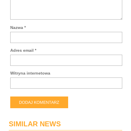
Nazwa
*
Za
mo
da
Adres email
*
w
tej
prz
po
Witryna internetowa
pis
kol
ko
SIMILAR NEWS