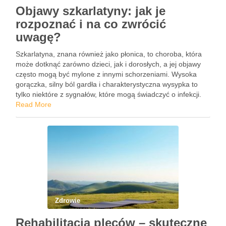
Objawy szkarlatyny: jak je
rozpoznać i na co zwrócić
uwagę?
Szkarlatyna, znana również jako płonica, to choroba, która
może dotknąć zarówno dzieci, jak i dorosłych, a jej objawy
często mogą być mylone z innymi schorzeniami. Wysoka
gorączka, silny ból gardła i charakterystyczna wysypka to
tylko niektóre z sygnałów, które mogą świadczyć o infekcji.
Co więcej, pojawienie się języka malinowego oraz …
Read More
Zdrowie
Rehabilitacja pleców – skuteczne