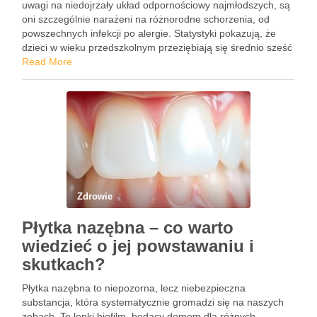
uwagi na niedojrzały układ odpornościowy najmłodszych, są
oni szczególnie narażeni na różnorodne schorzenia, od
powszechnych infekcji po alergie. Statystyki pokazują, że
dzieci w wieku przedszkolnym przeziębiają się średnio sześć
razy w roku, co tylko podkreśla, jak istotne jest zrozumienie i
Read More
monitorowanie …
Zdrowie
Płytka nazębna – co warto
wiedzieć o jej powstawaniu i
skutkach?
Płytka nazębna to niepozorna, lecz niebezpieczna
substancja, która systematycznie gromadzi się na naszych
zębach. To lepki biofilm, będący domem dla różnych