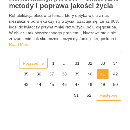
metody i poprawa jakości życia
Rehabilitacja pleców to temat, który dotyka wielu z nas –
niezależnie od wieku czy stylu życia. Szacuje się, że aż 80%
ludzi doświadczy przynajmniej raz w życiu bólu kręgosłupa.
W obliczu tak powszechnego problemu, kluczowe staje się
zrozumienie, jak skutecznie leczyć dysfunkcje kręgosłupa i
ograniczać dolegliwości bólowe. Proces rehabilitacji nie …
Read More
Poprzednie
1
…
31
32
33
34
35
36
37
38
39
40
41
42
43
44
45
46
47
48
49
50
51
52
Następne