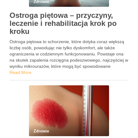
Zdrowie
Ostroga piętowa – przyczyny,
leczenie i rehabilitacja krok po
kroku
Ostroga piętowa to schorzenie, które dotyka coraz większą
liczbę osób, powodując nie tylko dyskomfort, ale także
ograniczenia w codziennym funkcjonowaniu. Powstaje ona
na skutek zapalenia rozcięgna podeszwowego, najczęściej w
wyniku mikrourazów, które mogą być spowodowane
noszeniem niewłaściwego obuwia. Ból związany z tym
Read More
schorzeniem często daje się we znaki nie tylko …
Zdrowie