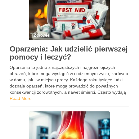
Zdrowie
Oparzenia: Jak udzielić pierwszej
pomocy i leczyć?
Oparzenia to jedno z najczęstszych i najgroźniejszych
obrażeń, które mogą wystąpić w codziennym życiu, zarówno
w domu, jak i w miejscu pracy. Każdego roku tysiące ludzi
doznaje oparzeń, które mogą prowadzić do poważnych
konsekwencji zdrowotnych, a nawet śmierci. Często wydają
się one wynikiem chwilowej nieuwagi – nieostrożne
Read More
korzystanie z gorących …