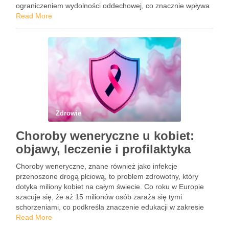
ograniczeniem wydolności oddechowej, co znacznie wpływa
na jakość życia chorych. W obliczu rosnącej liczby
Read More
przypadków astmy, zrozumienie jej przyczyn, objawów i …
Zdrowie
Choroby weneryczne u kobiet:
objawy, leczenie i profilaktyka
Choroby weneryczne, znane również jako infekcje
przenoszone drogą płciową, to problem zdrowotny, który
dotyka miliony kobiet na całym świecie. Co roku w Europie
szacuje się, że aż 15 milionów osób zaraża się tymi
schorzeniami, co podkreśla znaczenie edukacji w zakresie
zdrowia seksualnego. Wiele z tych chorób może przebiegać
Read More
bezobjawowo, co …