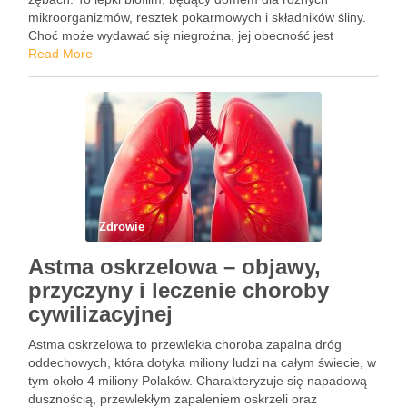
mikroorganizmów, resztek pokarmowych i składników śliny.
Choć może wydawać się niegroźna, jej obecność jest
początkiem wielu problemów zdrowotnych, które mogą
Read More
dotknąć naszą jamę ustną, w tym próchnicy i zapalenia …
Zdrowie
Astma oskrzelowa – objawy,
przyczyny i leczenie choroby
cywilizacyjnej
Astma oskrzelowa to przewlekła choroba zapalna dróg
oddechowych, która dotyka miliony ludzi na całym świecie, w
tym około 4 miliony Polaków. Charakteryzuje się napadową
dusznością, przewlekłym zapaleniem oskrzeli oraz