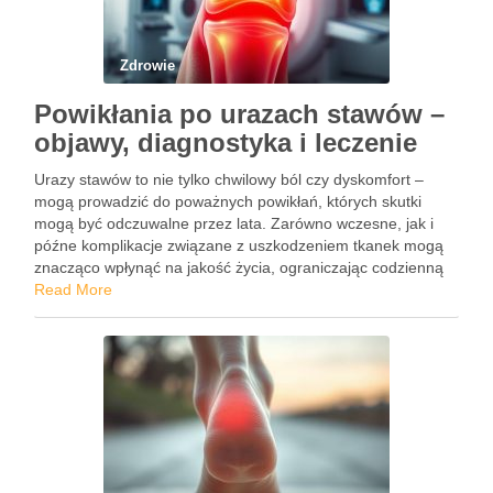
Zdrowie
Powikłania po urazach stawów –
objawy, diagnostyka i leczenie
Urazy stawów to nie tylko chwilowy ból czy dyskomfort –
mogą prowadzić do poważnych powikłań, których skutki
mogą być odczuwalne przez lata. Zarówno wczesne, jak i
późne komplikacje związane z uszkodzeniem tkanek mogą
znacząco wpłynąć na jakość życia, ograniczając codzienną
aktywność i sprawność. Często ignorowane objawy, takie jak
Read More
silny ból, …