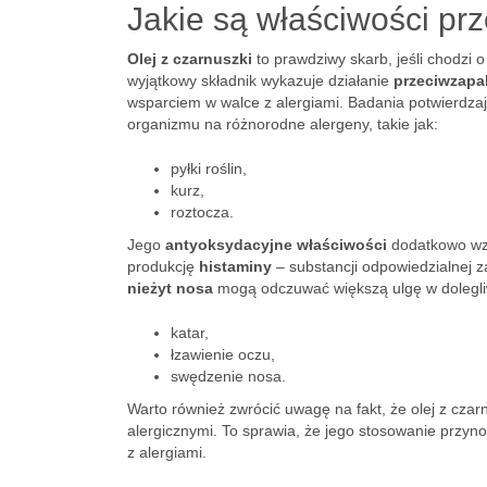
Jakie są właściwości prz
Olej z czarnuszki
to prawdziwy skarb, jeśli chodzi 
wyjątkowy składnik wykazuje działanie
przeciwzapa
wsparciem w walce z alergiami. Badania potwierdzaj
organizmu na różnorodne alergeny, takie jak:
pyłki roślin,
kurz,
roztocza.
Jego
antyoksydacyjne właściwości
dodatkowo wzm
produkcję
histaminy
– substancji odpowiedzialnej z
nieżyt nosa
mogą odczuwać większą ulgę w dolegliw
katar,
łzawienie oczu,
swędzenie nosa.
Warto również zwrócić uwagę na fakt, że olej z cza
alergicznymi. To sprawia, że jego stosowanie przy
z alergiami.