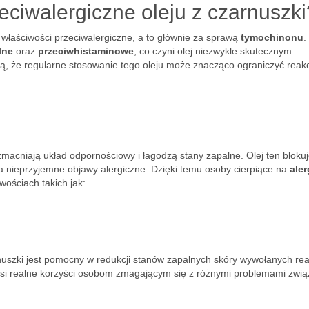
eciwalergiczne oleju z czarnuszki
o właściwości przeciwalergiczne, a to głównie za sprawą
tymochinonu
.
lne
oraz
przeciwhistaminowe
, co czyni olej niezwykle skutecznym
ą, że regularne stosowanie tego oleju może znacząco ograniczyć reak
acniają układ odpornościowy i łagodzą stany zapalne. Olej ten blokuj
a nieprzyjemne objawy alergiczne. Dzięki temu osoby cierpiące na
aler
ościach takich jak:
rnuszki jest pomocny w redukcji stanów zapalnych skóry wywołanych re
nosi realne korzyści osobom zmagającym się z różnymi problemami zwi