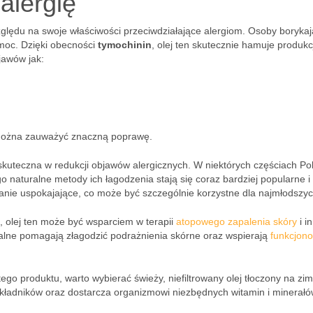
alergię
lędu na swoje właściwości przeciwdziałające alergiom. Osoby borykaj
moc. Dzięki obecności
tymochinin
, olej ten skutecznie hamuje produkc
jawów jak:
można zauważyć znaczną poprawę.
kuteczna w redukcji objawów alergicznych. W niektórych częściach Pol
o naturalne metody ich łagodzenia stają się coraz bardziej popularne i
anie uspokajające, co może być szczególnie korzystne dla najmłodszyc
 olej ten może być wsparciem w terapii
atopowego zapalenia skóry
i i
palne pomagają złagodzić podrażnienia skórne oraz wspierają
funkcjon
go produktu, warto wybierać świeży, niefiltrowany olej tłoczony na zi
składników oraz dostarcza organizmowi niezbędnych witamin i minerałó