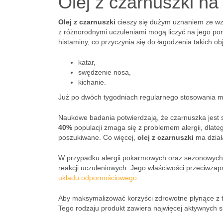
Olej z czarnuszki na 
Olej z czarnuszki
cieszy się dużym uznaniem ze wzg
z różnorodnymi uczuleniami mogą liczyć na jego po
histaminy, co przyczynia się do łagodzenia takich ob
katar,
swędzenie nosa,
kichanie.
Już po dwóch tygodniach regularnego stosowania 
Naukowe badania potwierdzają, że czarnuszka jest s
40%
populacji zmaga się z problemem alergii, dlateg
poszukiwane. Co więcej,
olej z czarnuszki
ma dział
W przypadku alergii pokarmowych oraz sezonowych,
reakcji uczuleniowych. Jego właściwości przeciwza
układu odpornościowego
.
Aby maksymalizować korzyści zdrowotne płynące z te
Tego rodzaju produkt zawiera najwięcej aktywnych 