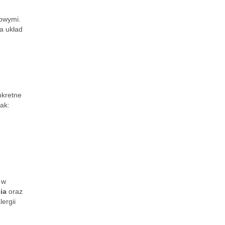
nowymi.
a układ
kretne
jak:
 w
ia
oraz
ergii