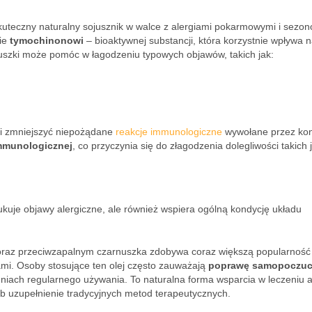
skuteczny naturalny sojusznik w walce z alergiami pokarmowymi i sezo
nie
tymochinonowi
– bioaktywnej substancji, która korzystnie wpływa n
uszki może pomóc w łagodzeniu typowych objawów, takich jak:
afi zmniejszyć niepożądane
reakcje immunologiczne
wywołane przez kon
mmunologicznej
, co przyczynia się do złagodzenia dolegliwości takich 
edukuje objawy alergiczne, ale również wspiera ogólną kondycję układu
oraz przeciwzapalnym czarnuszka zdobywa coraz większą popularność
iami. Osoby stosujące ten olej często zauważają
poprawę samopoczuc
dniach regularnego używania. To naturalna forma wsparcia w leczeniu al
lub uzupełnienie tradycyjnych metod terapeutycznych.