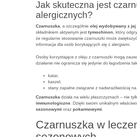
Jak skuteczna jest czar
alergicznych?
Czarnuszka
, a szczególnie
olej wydobywany z jej
składnikiem aktywnym jest
tymochinon
, który odgr
że regularne stosowanie czarnuszki może zwiększ
informacja dla osób borykających się z alergiami.
Osoby korzystające z oleju z czarnuszki mogą zauwa
działanie nie ogranicza się jedynie do łagodzenia t
katar,
kaszel,
stany zapalne związane z nadwrażliwością na
Czarnuszka
działa na wielu płaszczyznach – nie ty
immunologiczne
. Dzięki swoim unikalnym właściw
sezonowymi
oraz
pokarmowymi
.
Czarnuszka w leczen
sezonowych