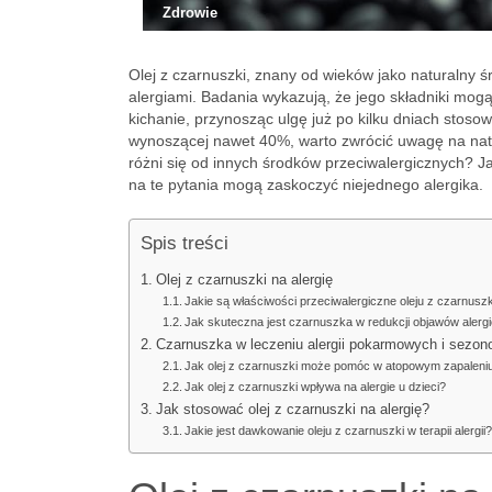
Zdrowie
Olej z czarnuszki, znany od wieków jako naturalny ś
alergiami. Badania wykazują, że jego składniki mogą
kichanie, przynosząc ulgę już po kilku dniach stosow
wynoszącej nawet 40%, warto zwrócić uwagę na nat
różni się od innych środków przeciwalergicznych? J
na te pytania mogą zaskoczyć niejednego alergika.
Spis treści
Olej z czarnuszki na alergię
Jakie są właściwości przeciwalergiczne oleju z czarnusz
Jak skuteczna jest czarnuszka w redukcji objawów alerg
Czarnuszka w leczeniu alergii pokarmowych i sezo
Jak olej z czarnuszki może pomóc w atopowym zapaleni
Jak olej z czarnuszki wpływa na alergie u dzieci?
Jak stosować olej z czarnuszki na alergię?
Jakie jest dawkowanie oleju z czarnuszki w terapii alergii