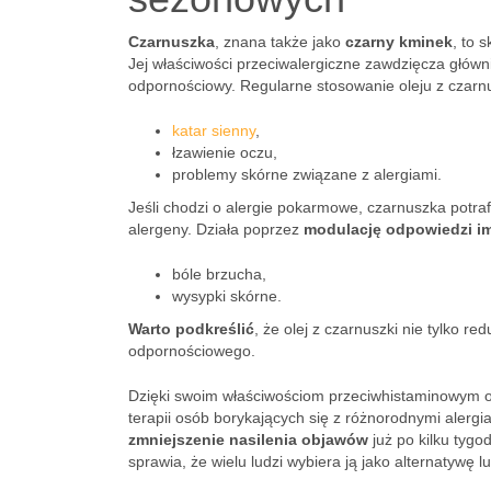
Czarnuszka
, znana także jako
czarny kminek
, to 
Jej właściwości przeciwalergiczne zawdzięcza głów
odpornościowy. Regularne stosowanie oleju z czarn
katar sienny
,
łzawienie oczu,
problemy skórne związane z alergiami.
Jeśli chodzi o alergie pokarmowe, czarnuszka potr
alergeny. Działa poprzez
modulację odpowiedzi i
bóle brzucha,
wysypki skórne.
Warto podkreślić
, że olej z czarnuszki nie tylko r
odpornościowego.
Dzięki swoim właściwościom przeciwhistaminowym 
terapii osób borykających się z różnorodnymi alerg
zmniejszenie nasilenia objawów
już po kilku tygo
sprawia, że wielu ludzi wybiera ją jako alternatywę 