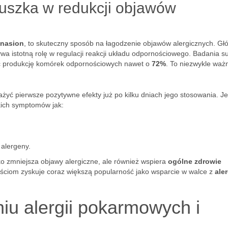
nuszka w redukcji objawów
 nasion
, to skuteczny sposób na łagodzenie objawów alergicznych. G
ywa istotną rolę w regulacji reakcji układu odpornościowego. Badania s
yć produkcję komórek odpornościowych nawet o
72%
. To niezwykle waż
żyć pierwsze pozytywne efekty już po kilku dniach jego stosowania. J
akich symptomów jak:
 alergeny.
lko zmniejsza objawy alergiczne, ale również wspiera
ogólne zdrowie
ościom zyskuje coraz większą popularność jako wsparcie w walce z
ale
iu alergii pokarmowych i