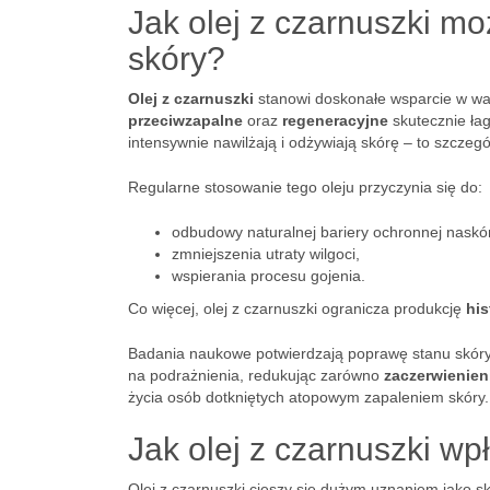
Jak olej z czarnuszki 
skóry?
Olej z czarnuszki
stanowi doskonałe wsparcie w wa
przeciwzapalne
oraz
regeneracyjne
skutecznie łag
intensywnie nawilżają i odżywiają skórę – to szczegó
Regularne stosowanie tego oleju przyczynia się do:
odbudowy naturalnej bariery ochronnej naskó
zmniejszenia utraty wilgoci,
wspierania procesu gojenia.
Co więcej, olej z czarnuszki ogranicza produkcję
hi
Badania naukowe potwierdzają poprawę stanu skóry
na podrażnienia, redukując zarówno
zaczerwienien
życia osób dotkniętych atopowym zapaleniem skóry.
Jak olej z czarnuszki wp
Olej z czarnuszki cieszy się dużym uznaniem jako s