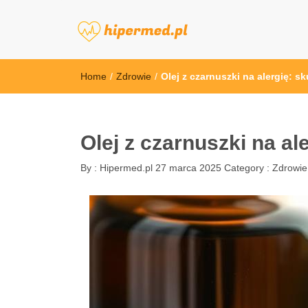
hipermed.pl
Home
/
Zdrowie
/
Olej z czarnuszki na alergię: 
Olej z czarnuszki na a
By :
Hipermed.pl
27 marca 2025
Category :
Zdrowie