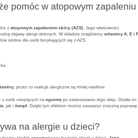
może pomóc w atopowym zapaleniu
lce z
atopowym zapaleniem skóry (AZS)
. Jego właściwości
odzą objawy alergii skórnych. W składzie znajdziemy
witaminy A, E i 
lnie istotne dla osób borykających się z AZS.
rka,
staminy
, przez co reakcje alergiczne są mniej nasilone.
 u osób cierpiących na
egzemę
po zastosowaniu tego oleju. Działa on
ia
, jak i
świąd
. Dzięki tym efektom można zauważyć znaczną poprawę 
ływa na alergie u dzieci?
kuteczny środek wspomagający leczenie alergii u dzieci.
Jego