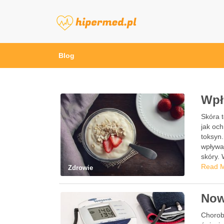
hipermed.pl
Blog
Wpł
Skóra t
jak och
toksyn.
wpływa
skóry.
Read 
Zdrowie
Now
Chorob