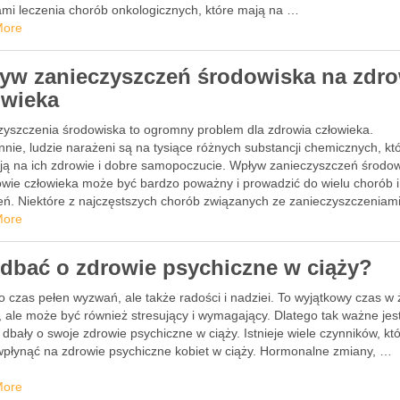
mi leczenia chorób onkologicznych, które mają na …
More
yw zanieczyszczeń środowiska na zdro
owieka
zyszczenia środowiska to ogromny problem dla zdrowia człowieka.
nie, ludzie narażeni są na tysiące różnych substancji chemicznych, kt
ją na ich zdrowie i dobre samopoczucie. Wpływ zanieczyszczeń środo
owie człowieka może być bardzo poważny i prowadzić do wielu chorób i
eń. Niektóre z najczęstszych chorób związanych ze zanieczyszczeniam
iska …
More
 dbać o zdrowie psychiczne w ciąży?
o czas pełen wyzwań, ale także radości i nadziei. To wyjątkowy czas w 
, ale może być również stresujący i wymagający. Dlatego tak ważne jes
 dbały o swoje zdrowie psychiczne w ciąży. Istnieje wiele czynników, kt
płynąć na zdrowie psychiczne kobiet w ciąży. Hormonalne zmiany, …
More