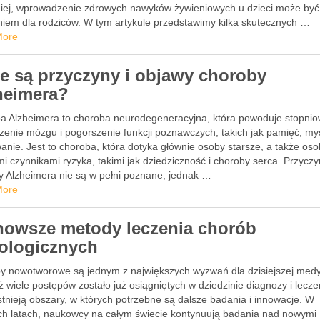
iej, wprowadzenie zdrowych nawyków żywieniowych u dzieci może być
iem dla rodziców. W tym artykule przedstawimy kilka skutecznych …
More
ie są przyczyny i objawy choroby
heimera?
a Alzheimera to choroba neurodegeneracyjna, która powoduje stopni
zenie mózgu i pogorszenie funkcji poznawczych, takich jak pamięć, myś
nie. Jest to choroba, która dotyka głównie osoby starsze, a także oso
 czynnikami ryzyka, takimi jak dziedziczność i choroby serca. Przycz
y Alzheimera nie są w pełni poznane, jednak …
More
nowsze metody leczenia chorób
ologicznych
y nowotworowe są jednym z największych wyzwań dla dzisiejszej med
 wiele postępów zostało już osiągniętych w dziedzinie diagnozy i lecze
stnieją obszary, w których potrzebne są dalsze badania i innowacje. W
ich latach, naukowcy na całym świecie kontynuują badania nad nowymi