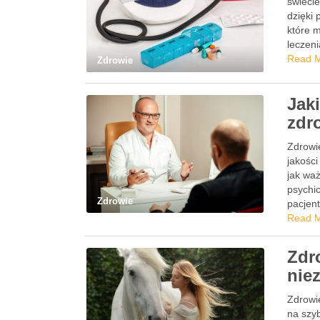
świecie
dzięki
które 
leczen
Read 
Zdrowie
Jak
zdr
Zdrowi
jakości
jak waż
psychi
Zdrowie
pacjen
Read 
Zdr
nie
Zdrowie
na szy