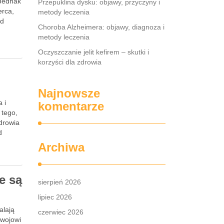
 Jednak
Przepuklina dysku: objawy, przyczyny i
erca,
metody leczenia
od
Choroba Alzheimera: objawy, diagnoza i
metody leczenia
Oczyszczanie jelit kefirem – skutki i
korzyści dla zdrowia
Najnowsze
 i
komentarze
 tego,
zdrowia
d
Archiwa
e są
sierpień 2026
lipiec 2026
alają
czerwiec 2026
zwojowi