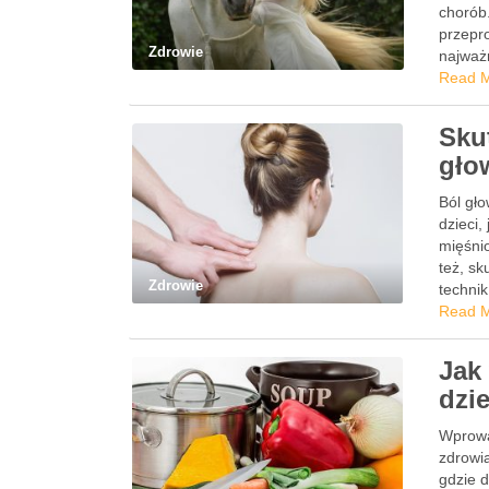
chorób
przepr
Zdrowie
najważn
Badani
Read 
Sku
gło
Ból gło
dzieci,
mięśnio
też, s
Zdrowie
techni
Read 
Jak
dzi
Wprowa
zdrowia
gdzie d