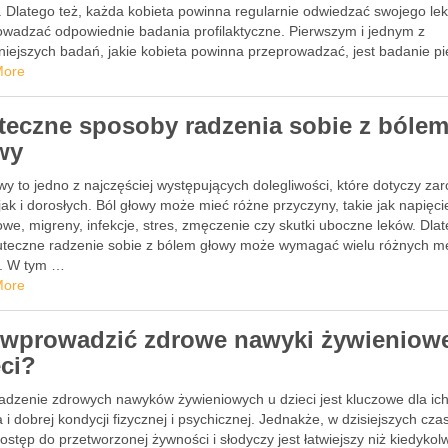
. Dlatego też, każda kobieta powinna regularnie odwiedzać swojego lek
owadzać odpowiednie badania profilaktyczne. Pierwszym i jednym z
iejszych badań, jakie kobieta powinna przeprowadzać, jest badanie pie
e piersi pozwala …
More
teczne sposoby radzenia sobie z bóle
wy
wy to jedno z najczęściej występujących dolegliwości, które dotyczy za
 jak i dorosłych. Ból głowy może mieć różne przyczyny, takie jak napięci
we, migreny, infekcje, stres, zmęczenie czy skutki uboczne leków. Dla
kuteczne radzenie sobie z bólem głowy może wymagać wielu różnych me
k. W tym …
More
 wprowadzić zdrowe nawyki żywieniow
eci?
dzenie zdrowych nawyków żywieniowych u dzieci jest kluczowe dla ic
 i dobrej kondycji fizycznej i psychicznej. Jednakże, w dzisiejszych cza
ostęp do przetworzonej żywności i słodyczy jest łatwiejszy niż kiedykol