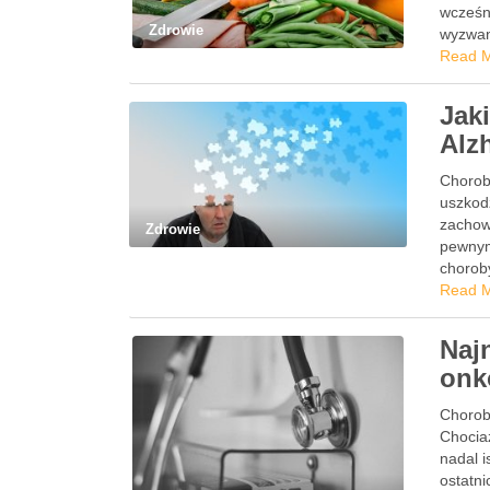
wcześn
Zdrowie
wyzwan
Read 
Jak
Alz
Chorob
uszkod
zachowa
Zdrowie
pewnymi
chorob
Read 
Naj
onk
Chorob
Chociaż
nadal i
ostatn