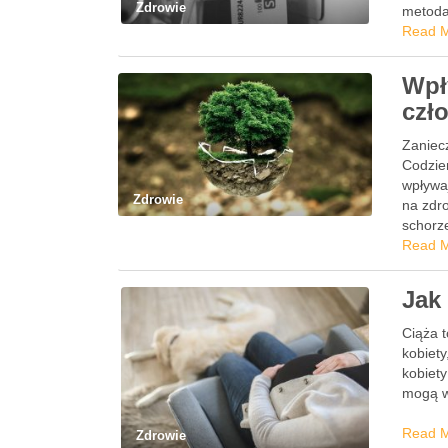
Zdrowie
metoda
Read 
Wpł
czł
Zaniec
Codzien
wpływa
Zdrowie
na zdr
schorz
środow
Read 
Jak
Ciąża t
kobiety
kobiety
mogą w
Read 
Zdrowie