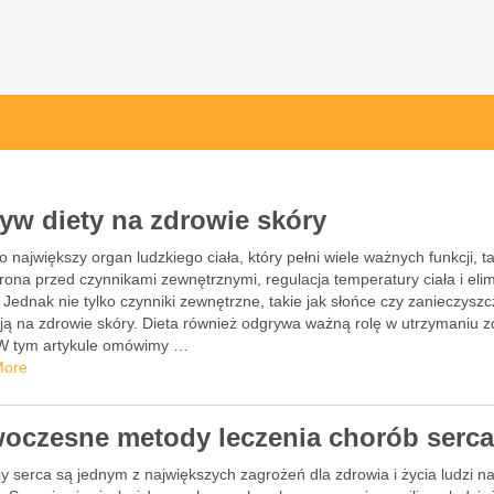
yw diety na zdrowie skóry
o największy organ ludzkiego ciała, który pełni wiele ważnych funkcji, t
rona przed czynnikami zewnętrznymi, regulacja temperatury ciała i eli
 Jednak nie tylko czynniki zewnętrzne, takie jak słońce czy zanieczyszc
ją na zdrowie skóry. Dieta również odgrywa ważną rolę w utrzymaniu z
 W tym artykule omówimy …
More
oczesne metody leczenia chorób serc
y serca są jednym z największych zagrożeń dla zdrowia i życia ludzi n