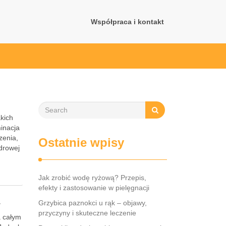
Współpraca i kontakt
akich
minacja
zenia,
Ostatnie wpisy
drowej
Jak zrobić wodę ryżową? Przepis,
efekty i zastosowanie w pielęgnacji
a
Grzybica paznokci u rąk – objawy,
przyczyny i skuteczne leczenie
a całym