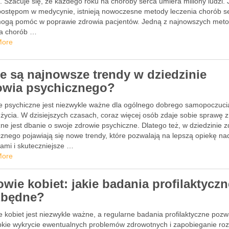
. Szacuje się, że każdego roku na choroby serca umiera miliony ludzi.
 postępom w medycynie, istnieją nowoczesne metody leczenia chorób s
mogą pomóc w poprawie zdrowia pacjentów. Jedną z najnowszych met
ia chorób …
More
ie są najnowsze trendy w dziedzinie
owia psychicznego?
e psychiczne jest niezwykle ważne dla ogólnego dobrego samopoczucia
 życia. W dzisiejszych czasach, coraz więcej osób zdaje sobie sprawę z
ne jest dbanie o swoje zdrowie psychiczne. Dlatego też, w dziedzinie 
cznego pojawiają się nowe trendy, które pozwalają na lepszą opiekę na
tami i skuteczniejsze …
More
owie kobiet: jakie badania profilaktyczn
zbędne?
 kobiet jest niezwykle ważne, a regularne badania profilaktyczne pozw
bkie wykrycie ewentualnych problemów zdrowotnych i zapobieganie ro