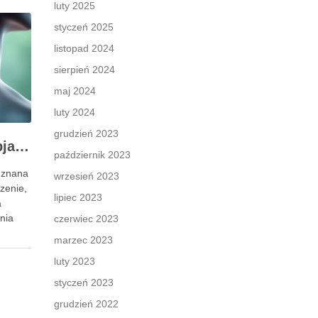
luty 2025
styczeń 2025
listopad 2024
sierpień 2024
maj 2024
luty 2024
grudzień 2023
Przepuklina dysku: objawy, przyczyny i metody leczenia
październik 2023
 znana
wrzesień 2023
zenie,
lipiec 2023
a
nia
czerwiec 2023
marzec 2023
wego
luty 2023
o
mów
styczeń 2023
grudzień 2022
śnie,