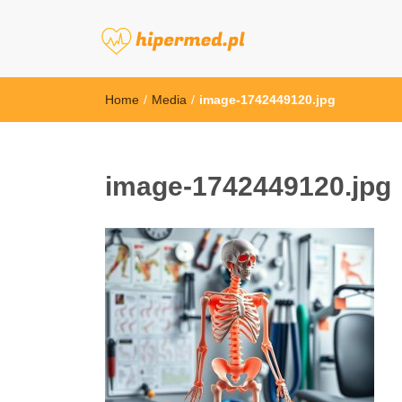
hipermed.pl
Home
/
Media
/
image-1742449120.jpg
image-1742449120.jpg