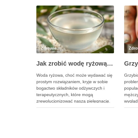
Zdrowie
Zdro
Jak zrobić wodę ryżową? Przepis, efekty i zastosowanie w pielęgnacji
Woda ryżowa, choć może wydawać się
Grzybi
prostym rozwiązaniem, kryje w sobie
proble
bogactwo składników odżywczych i
populac
terapeutycznych, które mogą
mężczy
zrewolucjonizować naszą pielęgnację.
wyglądz
Ten naturalny eliksir, pozyskiwany z
przeba
ryżu, stał się ulubieńcem wielu osób
zgrubie
dbających o zdrowie włosów oraz
nieest
kondycję skóry. Dzięki prostocie
do pow
przygotowania i niskim kosztom, woda
zdrowot