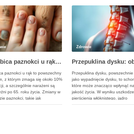
wie
Zdrowie
Grzybica paznokci u rąk – objawy, przyczyny i skuteczne leczenie
ca paznokci u rąk to powszechny
Przepuklina dysku, powszechnie
m, z którym zmaga się około 10%
jako wypadnięcie dysku, to schor
ji, a szczególnie narażeni są
które może znacząco wpłynąć n
źni po 65. roku życia. Zmiany w
jakość życia. W wyniku uszkodze
ie paznokci, takie jak
pierścienia włóknistego, jądro
rwienia, zmatowienie i
miażdżyste krążka międzykręgo
nie, mogą być nie tylko
przemieszcza się, co prowadzi d
etyczne, ale również prowadzić
intensywnego bólu oraz proble
ażnych konsekwencji
neurologicznych. Częstość
nych. Infekcje te są
występowania tego schorzenia ro