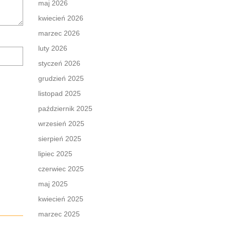
maj 2026
kwiecień 2026
marzec 2026
luty 2026
Zapamiętaj
moje
styczeń 2026
dane
grudzień 2025
w
tej
listopad 2025
przeglądarce
październik 2025
podczas
pisania
wrzesień 2025
kolejnych
sierpień 2025
komentarzy.
lipiec 2025
czerwiec 2025
maj 2025
kwiecień 2025
marzec 2025