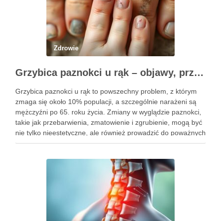
Zdrowie
Grzybica paznokci u rąk – objawy, przyczyny i skuteczne leczenie
Grzybica paznokci u rąk to powszechny problem, z którym
zmaga się około 10% populacji, a szczególnie narażeni są
mężczyźni po 65. roku życia. Zmiany w wyglądzie paznokci,
takie jak przebarwienia, zmatowienie i zgrubienie, mogą być
nie tylko nieestetyczne, ale również prowadzić do poważnych
konsekwencji zdrowotnych. Infekcje te są wywoływane przez
…