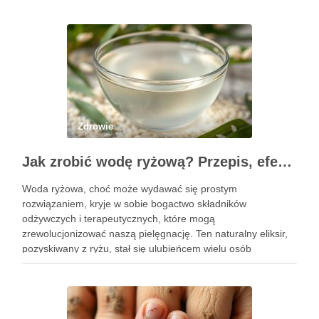
Zdrowie
Jak zrobić wodę ryżową? Przepis, efekty i zastosowanie w pielęgnacji
Woda ryżowa, choć może wydawać się prostym
rozwiązaniem, kryje w sobie bogactwo składników
odżywczych i terapeutycznych, które mogą
zrewolucjonizować naszą pielęgnację. Ten naturalny eliksir,
pozyskiwany z ryżu, stał się ulubieńcem wielu osób
dbających o zdrowie włosów oraz kondycję skóry. Dzięki
prostocie przygotowania i niskim kosztom, woda ryżowa jest
dostępna dla …