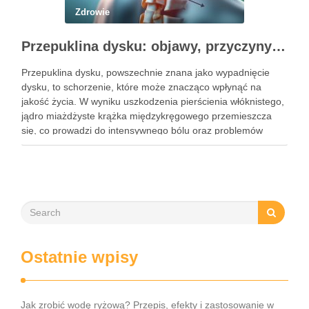
Zdrowie
Przepuklina dysku: objawy, przyczyny i metody leczenia
Przepuklina dysku, powszechnie znana jako wypadnięcie
dysku, to schorzenie, które może znacząco wpłynąć na
jakość życia. W wyniku uszkodzenia pierścienia włóknistego,
jądro miażdżyste krążka międzykręgowego przemieszcza
się, co prowadzi do intensywnego bólu oraz problemów
neurologicznych. Częstość występowania tego schorzenia
rośnie, dotykając głównie osoby w średnim wieku, a jego
objawy mogą …
Ostatnie wpisy
Jak zrobić wodę ryżową? Przepis, efekty i zastosowanie w