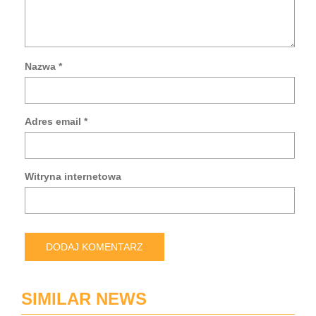
Nazwa
*
Za
mo
da
Adres email
*
w
tej
prz
po
Witryna internetowa
pis
kol
ko
SIMILAR NEWS