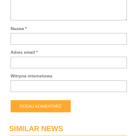
Nazwa
*
Za
mo
da
Adres email
*
w
tej
prz
po
Witryna internetowa
pis
kol
ko
SIMILAR NEWS