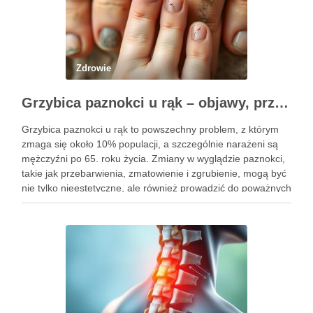
Zdrowie
Grzybica paznokci u rąk – objawy, przyczyny i skuteczne leczenie
Grzybica paznokci u rąk to powszechny problem, z którym
zmaga się około 10% populacji, a szczególnie narażeni są
mężczyźni po 65. roku życia. Zmiany w wyglądzie paznokci,
takie jak przebarwienia, zmatowienie i zgrubienie, mogą być
nie tylko nieestetyczne, ale również prowadzić do poważnych
konsekwencji zdrowotnych. Infekcje te są wywoływane przez
…