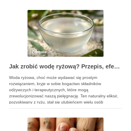
Zdrowie
Jak zrobić wodę ryżową? Przepis, efekty i zastosowanie w pielęgnacji
Woda ryżowa, choć może wydawać się prostym
rozwiązaniem, kryje w sobie bogactwo składników
odżywczych i terapeutycznych, które mogą
zrewolucjonizować naszą pielęgnację. Ten naturalny eliksir,
pozyskiwany z ryżu, stał się ulubieńcem wielu osób
dbających o zdrowie włosów oraz kondycję skóry. Dzięki
prostocie przygotowania i niskim kosztom, woda ryżowa jest
dostępna dla …