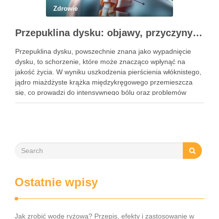
Zdrowie
Przepuklina dysku: objawy, przyczyny i metody leczenia
Przepuklina dysku, powszechnie znana jako wypadnięcie
dysku, to schorzenie, które może znacząco wpłynąć na
jakość życia. W wyniku uszkodzenia pierścienia włóknistego,
jądro miażdżyste krążka międzykręgowego przemieszcza
się, co prowadzi do intensywnego bólu oraz problemów
neurologicznych. Częstość występowania tego schorzenia
rośnie, dotykając głównie osoby w średnim wieku, a jego
objawy mogą …
Ostatnie wpisy
Jak zrobić wodę ryżową? Przepis, efekty i zastosowanie w