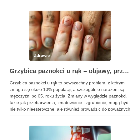
Zdrowie
Grzybica paznokci u rąk – objawy, przyczyny i skuteczne leczenie
Grzybica paznokci u rąk to powszechny problem, z którym
zmaga się około 10% populacji, a szczególnie narażeni są
mężczyźni po 65. roku życia. Zmiany w wyglądzie paznokci,
takie jak przebarwienia, zmatowienie i zgrubienie, mogą być
nie tylko nieestetyczne, ale również prowadzić do poważnych
konsekwencji zdrowotnych. Infekcje te są wywoływane przez
…