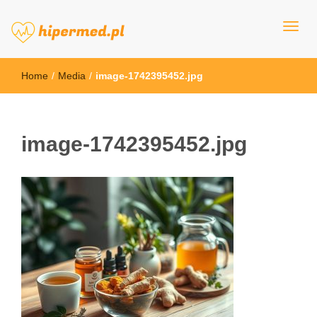
hipermed.pl
Home
/
Media
/
image-1742395452.jpg
image-1742395452.jpg