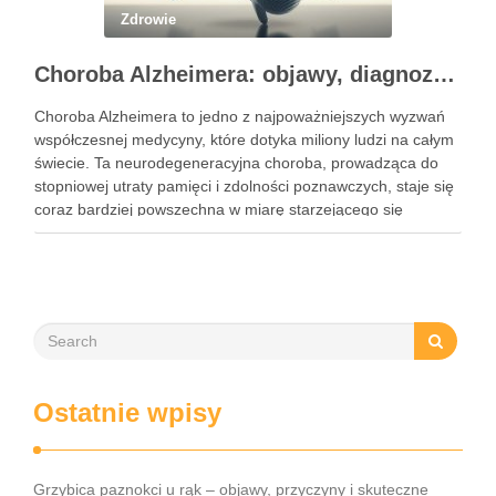
Zdrowie
Choroba Alzheimera: objawy, diagnoza i metody leczenia
Choroba Alzheimera to jedno z najpoważniejszych wyzwań
współczesnej medycyny, które dotyka miliony ludzi na całym
świecie. Ta neurodegeneracyjna choroba, prowadząca do
stopniowej utraty pamięci i zdolności poznawczych, staje się
coraz bardziej powszechna w miarę starzejącego się
społeczeństwa. Zrozumienie przyczyn, objawów oraz
skutków tej choroby jest kluczowe nie tylko dla chorych, …
Ostatnie wpisy
Grzybica paznokci u rąk – objawy, przyczyny i skuteczne