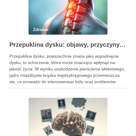
Zdrowie
Przepuklina dysku: objawy, przyczyny i metody leczenia
Przepuklina dysku, powszechnie znana jako wypadnięcie
dysku, to schorzenie, które może znacząco wpłynąć na
jakość życia. W wyniku uszkodzenia pierścienia włóknistego,
jądro miażdżyste krążka międzykręgowego przemieszcza
się, co prowadzi do intensywnego bólu oraz problemów
neurologicznych. Częstość występowania tego schorzenia
rośnie, dotykając głównie osoby w średnim wieku, a jego
objawy mogą …