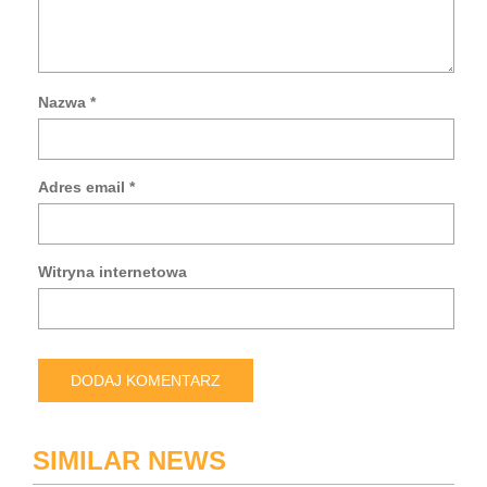
Nazwa
*
Za
mo
da
Adres email
*
w
tej
prz
po
Witryna internetowa
pis
kol
ko
SIMILAR NEWS