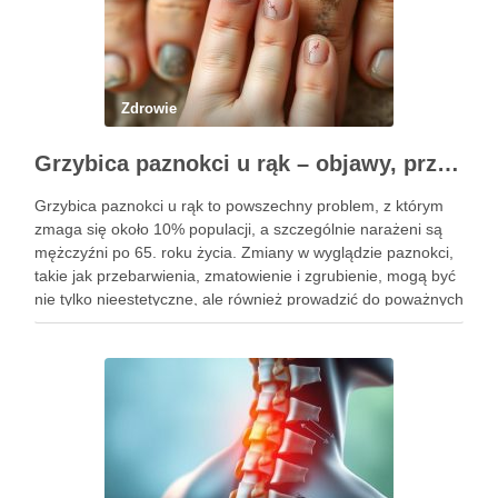
Zdrowie
Grzybica paznokci u rąk – objawy, przyczyny i skuteczne leczenie
Grzybica paznokci u rąk to powszechny problem, z którym
zmaga się około 10% populacji, a szczególnie narażeni są
mężczyźni po 65. roku życia. Zmiany w wyglądzie paznokci,
takie jak przebarwienia, zmatowienie i zgrubienie, mogą być
nie tylko nieestetyczne, ale również prowadzić do poważnych
konsekwencji zdrowotnych. Infekcje te są wywoływane przez
…