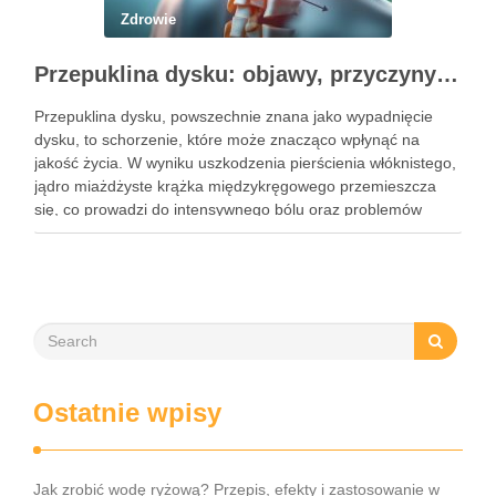
Zdrowie
Przepuklina dysku: objawy, przyczyny i metody leczenia
Przepuklina dysku, powszechnie znana jako wypadnięcie
dysku, to schorzenie, które może znacząco wpłynąć na
jakość życia. W wyniku uszkodzenia pierścienia włóknistego,
jądro miażdżyste krążka międzykręgowego przemieszcza
się, co prowadzi do intensywnego bólu oraz problemów
neurologicznych. Częstość występowania tego schorzenia
rośnie, dotykając głównie osoby w średnim wieku, a jego
objawy mogą …
Ostatnie wpisy
Jak zrobić wodę ryżową? Przepis, efekty i zastosowanie w