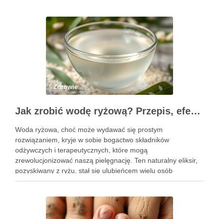
Zdrowie
Jak zrobić wodę ryżową? Przepis, efekty i zastosowanie w pielęgnacji
Woda ryżowa, choć może wydawać się prostym
rozwiązaniem, kryje w sobie bogactwo składników
odżywczych i terapeutycznych, które mogą
zrewolucjonizować naszą pielęgnację. Ten naturalny eliksir,
pozyskiwany z ryżu, stał się ulubieńcem wielu osób
dbających o zdrowie włosów oraz kondycję skóry. Dzięki
prostocie przygotowania i niskim kosztom, woda ryżowa jest
dostępna dla …