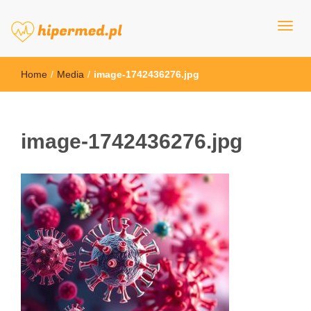
hipermed.pl
Home
/
Media
/
image-1742436276.jpg
image-1742436276.jpg