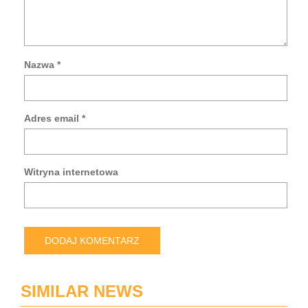
Nazwa
*
Za
mo
da
Adres email
*
w
tej
prz
po
Witryna internetowa
pis
kol
ko
SIMILAR NEWS