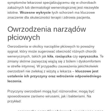
symptomów lekarzowi specjalizującemu się w chorobach
zakaźnych lub dermatologii wenerologicznej jest niezwykle
istotne.
Wczesne wykrycie
tych schorzeń ma kluczowe
znaczenie dla skuteczności terapii i zdrowia pacjenta.
Owrzodzenia narządów
płciowych
Owrzodzenia w okolicy narządów płciowych to poważny
sygnał, który może sugerować obecność różnych chorób
wenerycznych, takich jak
kiła
,
rzeżączka
czy
opryszczka
. Te
zmiany skórne zazwyczaj wiążą się z bólem i dyskomfortem
w strefie intymnej. W przypadku zauważenia jakichkolwiek
owrzodzeń nie zwlekaj z wizytą u lekarza –
kluczowe jest
ustalenie ich przyczyny oraz wdrożenie odpowiedniego
leczenia
.
Przyczyny owrzodzeń mogą być różnorodne; mogą być
spowodowane zarówno wirusami, jak i bakteriami. Na
przykład: