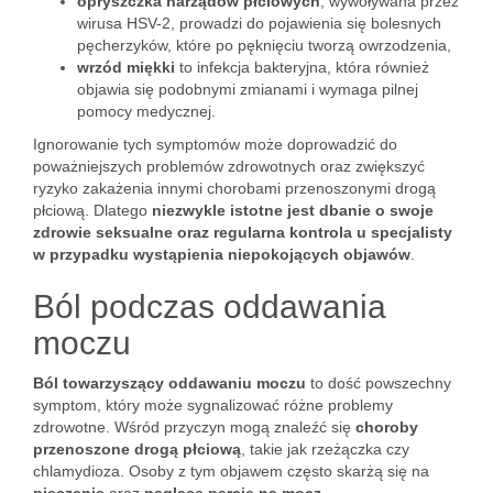
opryszczka narządów płciowych
, wywoływana przez
wirusa HSV-2, prowadzi do pojawienia się bolesnych
pęcherzyków, które po pęknięciu tworzą owrzodzenia,
wrzód miękki
to infekcja bakteryjna, która również
objawia się podobnymi zmianami i wymaga pilnej
pomocy medycznej.
Ignorowanie tych symptomów może doprowadzić do
poważniejszych problemów zdrowotnych oraz zwiększyć
ryzyko zakażenia innymi chorobami przenoszonymi drogą
płciową. Dlatego
niezwykle istotne jest dbanie o swoje
zdrowie seksualne oraz regularna kontrola u specjalisty
w przypadku wystąpienia niepokojących objawów
.
Ból podczas oddawania
moczu
Ból towarzyszący oddawaniu moczu
to dość powszechny
symptom, który może sygnalizować różne problemy
zdrowotne. Wśród przyczyn mogą znaleźć się
choroby
przenoszone drogą płciową
, takie jak rzeżączka czy
chlamydioza. Osoby z tym objawem często skarżą się na