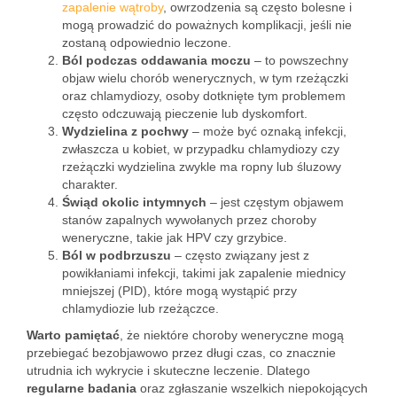
zapalenie wątroby
, owrzodzenia są często bolesne i
mogą prowadzić do poważnych komplikacji, jeśli nie
zostaną odpowiednio leczone.
Ból podczas oddawania moczu
– to powszechny
objaw wielu chorób wenerycznych, w tym rzeżączki
oraz chlamydiozy, osoby dotknięte tym problemem
często odczuwają pieczenie lub dyskomfort.
Wydzielina z pochwy
– może być oznaką infekcji,
zwłaszcza u kobiet, w przypadku chlamydiozy czy
rzeżączki wydzielina zwykle ma ropny lub śluzowy
charakter.
Świąd okolic intymnych
– jest częstym objawem
stanów zapalnych wywołanych przez choroby
weneryczne, takie jak HPV czy grzybice.
Ból w podbrzuszu
– często związany jest z
powikłaniami infekcji, takimi jak zapalenie miednicy
mniejszej (PID), które mogą wystąpić przy
chlamydiozie lub rzeżączce.
Warto pamiętać
, że niektóre choroby weneryczne mogą
przebiegać bezobjawowo przez długi czas, co znacznie
utrudnia ich wykrycie i skuteczne leczenie. Dlatego
regularne badania
oraz zgłaszanie wszelkich niepokojących