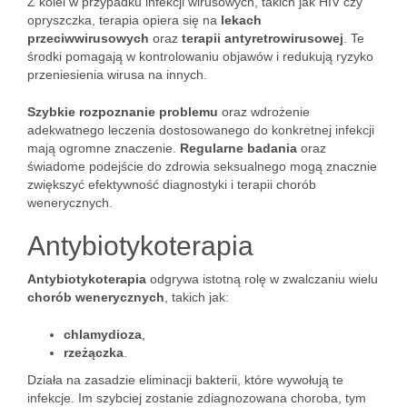
Z kolei w przypadku infekcji wirusowych, takich jak HIV czy
opryszczka, terapia opiera się na
lekach
przeciwwirusowych
oraz
terapii antyretrowirusowej
. Te
środki pomagają w kontrolowaniu objawów i redukują ryzyko
przeniesienia wirusa na innych.
Szybkie rozpoznanie problemu
oraz wdrożenie
adekwatnego leczenia dostosowanego do konkretnej infekcji
mają ogromne znaczenie.
Regularne badania
oraz
świadome podejście do zdrowia seksualnego mogą znacznie
zwiększyć efektywność diagnostyki i terapii chorób
wenerycznych.
Antybiotykoterapia
Antybiotykoterapia
odgrywa istotną rolę w zwalczaniu wielu
chorób wenerycznych
, takich jak:
chlamydioza
,
rzeżączka
.
Działa na zasadzie eliminacji bakterii, które wywołują te
infekcje. Im szybciej zostanie zdiagnozowana choroba, tym