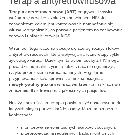
Terapia antyretrowirusowa
Terapia antyretrowirusowa (ART)
odgrywa niezwykle
ważną rolę w walce z zakażeniem wirusem HIV. Jej
zasadniczym celem jest kontrolowanie namnażania się
wirusa w organizmie, co pozwala pacjentom na zachowanie
zdrowia i unikanie rozwoju
AIDS
.
W ramach tego leczenia stosuje się szereg różnych leków
antyretrowirusowych, które wpływają na różne etapy cyklu
życiowego wirusa. Dzięki tym terapiom osoby z HIV mogą
prowadzić normalne życie, a także znacznie ograniczyć
ryzyko przeniesienia wirusa na innych. Regularne
przyjmowanie leków sprawia, że można osiągnąć
niewykrywalny poziom wirusa we krwi
, co ma kluczowe
znaczenie dla zdrowia oraz jakości życia pacjentów.
Należy podkreślić, że terapia powinna być dostosowana do
indywidualnych potrzeb każdej osoby. Może to oznaczać
konieczność:
monitorowania ewentualnych skutków ubocznych,
przeprowadzania regularnych badań kontrolnych,