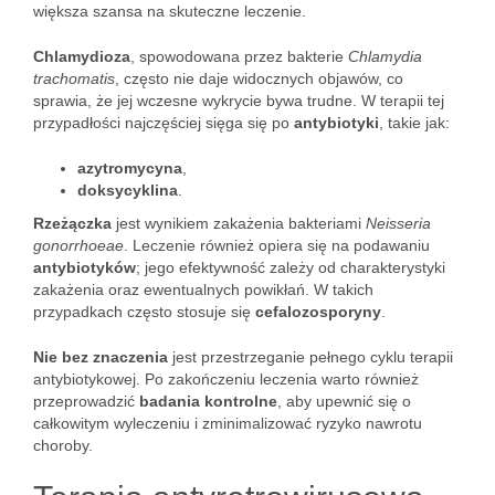
większa szansa na skuteczne leczenie.
Chlamydioza
, spowodowana przez bakterie
Chlamydia
trachomatis
, często nie daje widocznych objawów, co
sprawia, że jej wczesne wykrycie bywa trudne. W terapii tej
przypadłości najczęściej sięga się po
antybiotyki
, takie jak:
azytromycyna
,
doksycyklina
.
Rzeżączka
jest wynikiem zakażenia bakteriami
Neisseria
gonorrhoeae
. Leczenie również opiera się na podawaniu
antybiotyków
; jego efektywność zależy od charakterystyki
zakażenia oraz ewentualnych powikłań. W takich
przypadkach często stosuje się
cefalozosporyny
.
Nie bez znaczenia
jest przestrzeganie pełnego cyklu terapii
antybiotykowej. Po zakończeniu leczenia warto również
przeprowadzić
badania kontrolne
, aby upewnić się o
całkowitym wyleczeniu i zminimalizować ryzyko nawrotu
choroby.