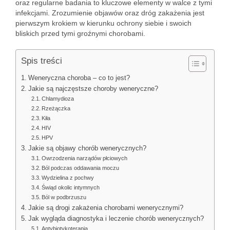
oraz regularne badania to kluczowe elementy w walce z tymi
infekcjami. Zrozumienie objawów oraz dróg zakażenia jest
pierwszym krokiem w kierunku ochrony siebie i swoich
bliskich przed tymi groźnymi chorobami.
Spis treści
Weneryczna choroba – co to jest?
Jakie są najczęstsze choroby weneryczne?
Chlamydioza
Rzeżączka
Kiła
HIV
HPV
Jakie są objawy chorób wenerycznych?
Owrzodzenia narządów płciowych
Ból podczas oddawania moczu
Wydzielina z pochwy
Świąd okolic intymnych
Ból w podbrzuszu
Jakie są drogi zakażenia chorobami wenerycznymi?
Jak wygląda diagnostyka i leczenie chorób wenerycznych?
Antybiotykoterapia