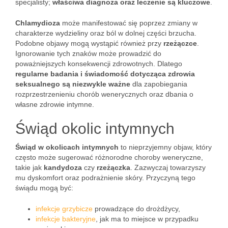
specjalisty;
właściwa diagnoza oraz leczenie są kluczowe
.
Chlamydioza
może manifestować się poprzez zmiany w
charakterze wydzieliny oraz ból w dolnej części brzucha.
Podobne objawy mogą wystąpić również przy
rzeżączce
.
Ignorowanie tych znaków może prowadzić do
poważniejszych konsekwencji zdrowotnych. Dlatego
regularne badania i świadomość dotycząca zdrowia
seksualnego są niezwykle ważne
dla zapobiegania
rozprzestrzenieniu chorób wenerycznych oraz dbania o
własne zdrowie intymne.
Świąd okolic intymnych
Świąd w okolicach intymnych
to nieprzyjemny objaw, który
często może sugerować różnorodne choroby weneryczne,
takie jak
kandydoza
czy
rzeżączka
. Zazwyczaj towarzyszy
mu dyskomfort oraz podrażnienie skóry. Przyczyną tego
świądu mogą być:
infekcje grzybicze
prowadzące do drożdżycy,
infekcje bakteryjne
, jak ma to miejsce w przypadku