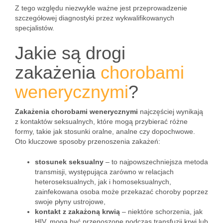
Z tego względu niezwykle ważne jest przeprowadzenie
szczegółowej diagnostyki przez wykwalifikowanych
specjalistów.
Jakie są drogi
zakażenia
chorobami
wenerycznymi
?
Zakażenia chorobami wenerycznymi
najczęściej wynikają
z kontaktów seksualnych, które mogą przybierać różne
formy, takie jak stosunki oralne, analne czy dopochwowe.
Oto kluczowe sposoby przenoszenia zakażeń:
stosunek seksualny
– to najpowszechniejsza metoda
transmisji, występująca zarówno w relacjach
heteroseksualnych, jak i homoseksualnych,
zainfekowana osoba może przekazać choroby poprzez
swoje płyny ustrojowe,
kontakt z zakażoną krwią
– niektóre schorzenia, jak
HIV, mogą być przenoszone podczas transfuzji krwi lub