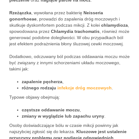
pieczenie
oraz
naglące parcie na mocz
.
Rzeżączka
, wywołana przez bakterię
Neisseria
gonorrhoeae
, prowadzi do zapalenia dróg moczowych i
skutkuje dyskomfortem podczas mikcji. Z kolei
chlamydioza
,
spowodowana przez
Chlamydia trachomatis
, również może
generować podobne dolegliwości. W obu przypadkach ból
jest efektem podrażnienia błony śluzowej cewki moczowej.
Dodatkowo, odczuwany ból podczas oddawania moczu może
być związany z innymi schorzeniami układu moczowego,
takimi jak:
zapalenie pęcherza
,
różnego rodzaju
infekcje dróg moczowych
.
Typowe objawy obejmują:
częstsze oddawanie moczu
,
zmiany w wyglądzie lub zapachu uryny
.
Osoby doświadczające bólu w czasie mikcji powinny jak
najszybciej zgłosić się do lekarza.
Kluczowe jest ustalenie
przyczyny problemu oraz podjęcie odpowiednich