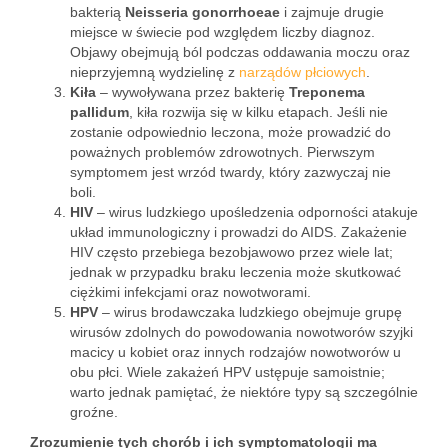
bakterią
Neisseria gonorrhoeae
i zajmuje drugie
miejsce w świecie pod względem liczby diagnoz.
Objawy obejmują ból podczas oddawania moczu oraz
nieprzyjemną wydzielinę z
narządów płciowych
.
Kiła
– wywoływana przez bakterię
Treponema
pallidum
, kiła rozwija się w kilku etapach. Jeśli nie
zostanie odpowiednio leczona, może prowadzić do
poważnych problemów zdrowotnych. Pierwszym
symptomem jest wrzód twardy, który zazwyczaj nie
boli.
HIV
– wirus ludzkiego upośledzenia odporności atakuje
układ immunologiczny i prowadzi do AIDS. Zakażenie
HIV często przebiega bezobjawowo przez wiele lat;
jednak w przypadku braku leczenia może skutkować
ciężkimi infekcjami oraz nowotworami.
HPV
– wirus brodawczaka ludzkiego obejmuje grupę
wirusów zdolnych do powodowania nowotworów szyjki
macicy u kobiet oraz innych rodzajów nowotworów u
obu płci. Wiele zakażeń HPV ustępuje samoistnie;
warto jednak pamiętać, że niektóre typy są szczególnie
groźne.
Zrozumienie tych chorób i ich symptomatologii ma