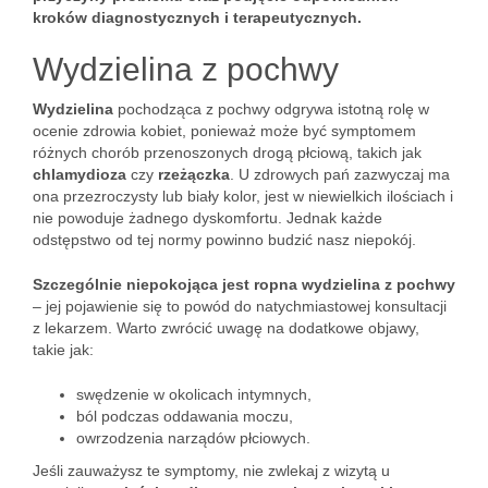
kroków diagnostycznych i terapeutycznych.
Wydzielina z pochwy
Wydzielina
pochodząca z pochwy odgrywa istotną rolę w
ocenie zdrowia kobiet, ponieważ może być symptomem
różnych chorób przenoszonych drogą płciową, takich jak
chlamydioza
czy
rzeżączka
. U zdrowych pań zazwyczaj ma
ona przezroczysty lub biały kolor, jest w niewielkich ilościach i
nie powoduje żadnego dyskomfortu. Jednak każde
odstępstwo od tej normy powinno budzić nasz niepokój.
Szczególnie niepokojąca jest ropna wydzielina z pochwy
– jej pojawienie się to powód do natychmiastowej konsultacji
z lekarzem. Warto zwrócić uwagę na dodatkowe objawy,
takie jak:
swędzenie w okolicach intymnych,
ból podczas oddawania moczu,
owrzodzenia narządów płciowych.
Jeśli zauważysz te symptomy, nie zwlekaj z wizytą u