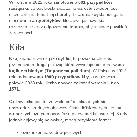
W Polsce w 2022 roku zanotowano
601 przypadków
rzeżączki
, co podkreśla znaczenie wzrostu świadomości
społecznej na temat tej choroby. Leczenie zwykle polega na
stosowaniu
antybiotyków
; kluczowe jest szybkie
rozpoznanie oraz odpowiednia terapia, aby uniknąć powikłań
zdrowotnych.
Kiła
Kiła
, znana również jako
syfilis
, to poważna choroba
przenoszona drogą płciową, którą wywołuje bakteria zwana
krętkiem bladym
(
Treponema pallidum
). W Polsce w 2022
roku odnotowano
1990 przypadków kiły
, a w pierwszej
połowie 2023 roku liczba nowych zakażeń wzrosła już do
1571
.
Ciekawostką jest to, że wiele osób zakażonych nie
doświadcza żadnych objawów. Około
50%
chorych nie ma
widocznych symptomów w fazie pierwotnej lub wtórnej. Kiedy
jednak objawy się pojawiają, mogą przybierać formę:
owrzodzeń narządów płciowych,