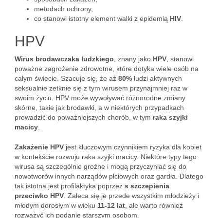
metodach ochrony,
co stanowi istotny element walki z epidemią
HIV
.
HPV
Wirus brodawczaka ludzkiego
, znany jako
HPV
, stanowi
poważne zagrożenie zdrowotne, które dotyka wiele osób na
całym świecie. Szacuje się, że aż
80%
ludzi aktywnych
seksualnie zetknie się z tym wirusem przynajmniej raz w
swoim życiu. HPV może wywoływać różnorodne zmiany
skórne, takie jak brodawki, a w niektórych przypadkach
prowadzić do poważniejszych chorób, w tym
raka szyjki
macicy
.
Zakażenie HPV
jest kluczowym czynnikiem ryzyka dla kobiet
w kontekście rozwoju raka szyjki macicy. Niektóre typy tego
wirusa są szczególnie groźne i mogą przyczyniać się do
nowotworów innych narządów płciowych oraz gardła. Dlatego
tak istotna jest profilaktyka poprzez
s szczepienia
przeciwko HPV
. Zaleca się je przede wszystkim młodzieży i
młodym dorosłym w wieku
11-12 lat
, ale warto również
rozważyć ich podanie starszym osobom.