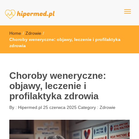
hipermed.pl
Home
/
Zdrowie
/
Choroby weneryczne: objawy, leczenie i profilaktyka
zdrowia
Choroby weneryczne:
objawy, leczenie i
profilaktyka zdrowia
By :
Hipermed.pl
25 czerwca 2025
Category :
Zdrowie