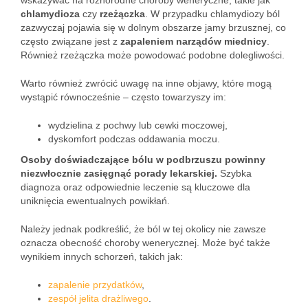
wskazywać na różnorodne choroby weneryczne, takie jak
chlamydioza
czy
rzeżączka
. W przypadku chlamydiozy ból
zazwyczaj pojawia się w dolnym obszarze jamy brzusznej, co
często związane jest z
zapaleniem narządów miednicy
.
Również rzeżączka może powodować podobne dolegliwości.
Warto również zwrócić uwagę na inne objawy, które mogą
wystąpić równocześnie – często towarzyszy im:
wydzielina z pochwy lub cewki moczowej,
dyskomfort podczas oddawania moczu.
Osoby doświadczające bólu w podbrzuszu powinny
niezwłocznie zasięgnąć porady lekarskiej.
Szybka
diagnoza oraz odpowiednie leczenie są kluczowe dla
uniknięcia ewentualnych powikłań.
Należy jednak podkreślić, że ból w tej okolicy nie zawsze
oznacza obecność choroby wenerycznej. Może być także
wynikiem innych schorzeń, takich jak:
zapalenie przydatków
,
zespół jelita drażliwego
.