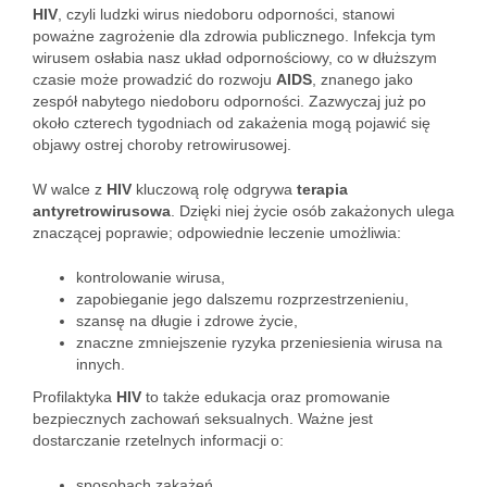
HIV
, czyli ludzki wirus niedoboru odporności, stanowi
poważne zagrożenie dla zdrowia publicznego. Infekcja tym
wirusem osłabia nasz układ odpornościowy, co w dłuższym
czasie może prowadzić do rozwoju
AIDS
, znanego jako
zespół nabytego niedoboru odporności. Zazwyczaj już po
około czterech tygodniach od zakażenia mogą pojawić się
objawy ostrej choroby retrowirusowej.
W walce z
HIV
kluczową rolę odgrywa
terapia
antyretrowirusowa
. Dzięki niej życie osób zakażonych ulega
znaczącej poprawie; odpowiednie leczenie umożliwia:
kontrolowanie wirusa,
zapobieganie jego dalszemu rozprzestrzenieniu,
szansę na długie i zdrowe życie,
znaczne zmniejszenie ryzyka przeniesienia wirusa na
innych.
Profilaktyka
HIV
to także edukacja oraz promowanie
bezpiecznych zachowań seksualnych. Ważne jest
dostarczanie rzetelnych informacji o:
sposobach zakażeń,