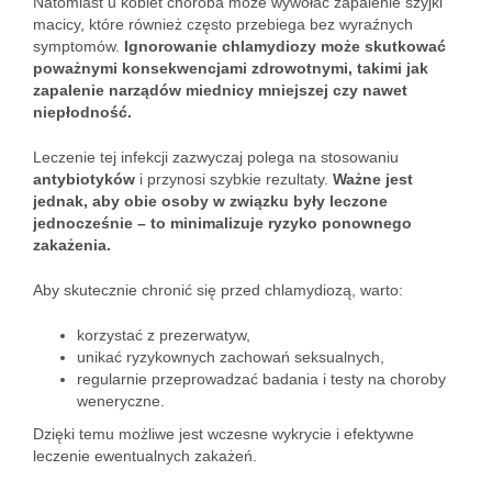
Natomiast u kobiet choroba może wywołać zapalenie szyjki
macicy, które również często przebiega bez wyraźnych
symptomów.
Ignorowanie chlamydiozy może skutkować
poważnymi konsekwencjami zdrowotnymi, takimi jak
zapalenie narządów miednicy mniejszej czy nawet
niepłodność.
Leczenie tej infekcji zazwyczaj polega na stosowaniu
antybiotyków
i przynosi szybkie rezultaty.
Ważne jest
jednak, aby obie osoby w związku były leczone
jednocześnie – to minimalizuje ryzyko ponownego
zakażenia.
Aby skutecznie chronić się przed chlamydiozą, warto:
korzystać z prezerwatyw,
unikać ryzykownych zachowań seksualnych,
regularnie przeprowadzać badania i testy na choroby
weneryczne.
Dzięki temu możliwe jest wczesne wykrycie i efektywne
leczenie ewentualnych zakażeń.