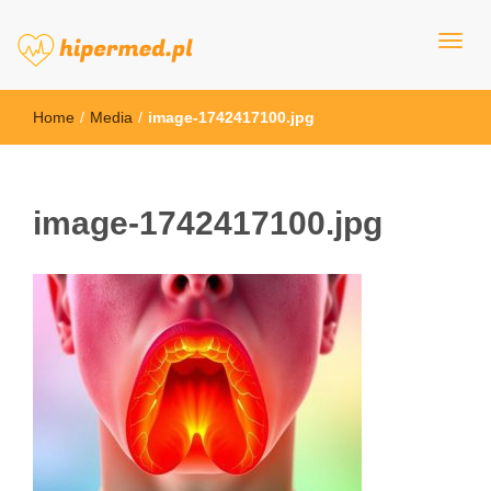
hipermed.pl
Home
/
Media
/
image-1742417100.jpg
image-1742417100.jpg