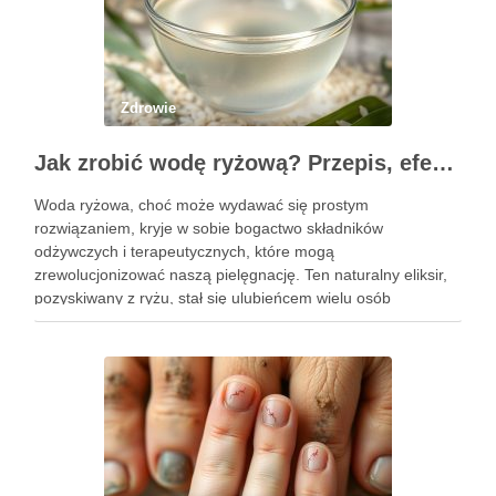
Zdrowie
Jak zrobić wodę ryżową? Przepis, efekty i zastosowanie w pielęgnacji
Woda ryżowa, choć może wydawać się prostym
rozwiązaniem, kryje w sobie bogactwo składników
odżywczych i terapeutycznych, które mogą
zrewolucjonizować naszą pielęgnację. Ten naturalny eliksir,
pozyskiwany z ryżu, stał się ulubieńcem wielu osób
dbających o zdrowie włosów oraz kondycję skóry. Dzięki
prostocie przygotowania i niskim kosztom, woda ryżowa jest
dostępna dla …