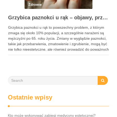
Zdrowie
Grzybica paznokci u rąk – objawy, przyczyny i skuteczne leczenie
Grzybica paznokci u rąk to powszechny problem, z którym
zmaga się około 10% populacji, a szczególnie narażeni są
mężczyźni po 65. roku życia. Zmiany w wyglądzie paznokci,
takie jak przebarwienia, zmatowienie i zgrubienie, mogą być
nie tylko nieestetyczne, ale również prowadzić do poważnych
konsekwencji zdrowotnych. Infekcje te są wywoływane przez
…
Ostatnie wpisy
Kto może wykonywać zabiegi medycyny estetycznej?