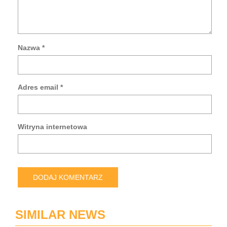
Nazwa
*
Za
mo
da
Adres email
*
w
tej
prz
po
Witryna internetowa
pis
kol
ko
SIMILAR NEWS