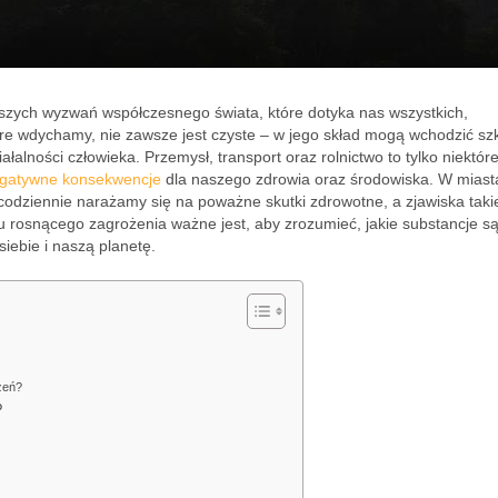
jszych wyzwań współczesnego świata, które dotyka nas wszystkich,
óre wdychamy, nie zawsze jest czyste – w jego skład mogą wchodzić sz
ałalności człowieka. Przemysł, transport oraz rolnictwo to tylko niektóre
gatywne konsekwencje
dla naszego zdrowia oraz środowiska. W miast
codziennie narażamy się na poważne skutki zdrowotne, a zjawiska takie
u rosnącego zagrożenia ważne jest, aby zrozumieć, jakie substancje s
iebie i naszą planetę.
zeń?
?