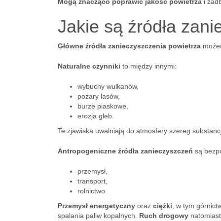
Mogą znacząco poprawić jakość powietrza
i zad
Jakie są źródła zan
Główne źródła zanieczyszczenia powietrza
możem
Naturalne czynniki
to między innymi:
wybuchy wulkanów,
pożary lasów,
burze piaskowe,
erozja gleb.
Te zjawiska uwalniają do atmosfery szereg substanc
Antropogeniczne źródła zanieczyszczeń
są bezpo
przemysł,
transport,
rolnictwo.
Przemysł energetyczny
oraz
ciężki
, w tym górnict
spalania paliw kopalnych.
Ruch drogowy
natomiast