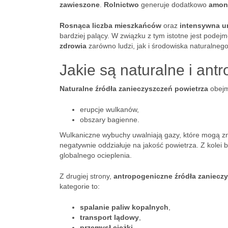
zawieszone
.
Rolnictwo
generuje dodatkowo
amon
Rosnąca liczba mieszkańców
oraz
intensywna u
bardziej palący. W związku z tym istotne jest pode
zdrowia
zarówno ludzi, jak i środowiska naturalnego
Jakie są naturalne i an
Naturalne źródła zanieczyszczeń powietrza
obejm
erupcje wulkanów,
obszary bagienne.
Wulkaniczne wybuchy uwalniają gazy, które mogą z
negatywnie oddziałuje na jakość powietrza. Z kolei
globalnego ocieplenia.
Z drugiej strony,
antropogeniczne źródła zaniecz
kategorie to:
spalanie paliw kopalnych
,
transport lądowy
,
przemysł ciężki
.