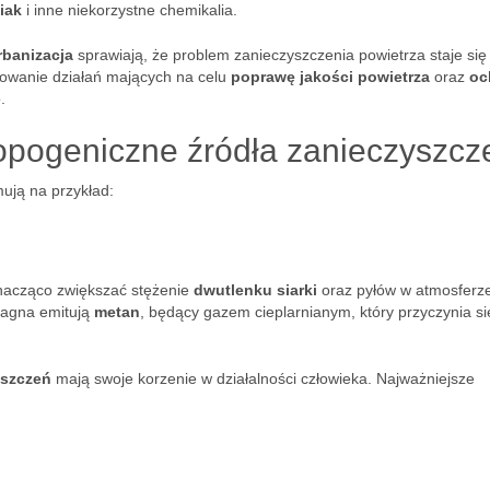
iak
i inne niekorzystne chemikalia.
rbanizacja
sprawiają, że problem zanieczyszczenia powietrza staje się
jmowanie działań mających na celu
poprawę jakości powietrza
oraz
oc
.
tropogeniczne źródła zanieczyszc
ują na przykład:
nacząco zwiększać stężenie
dwutlenku siarki
oraz pyłów w atmosferze
 bagna emitują
metan
, będący gazem cieplarnianym, który przyczynia si
yszczeń
mają swoje korzenie w działalności człowieka. Najważniejsze