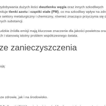
wydobywania dużych ilości
dwutlenku węgla
oraz innych szkodliwych
mituje
tlenki azotu
i
cząstki stałe (PM)
, co ma szkodliwy wpływ na zdr
ie sektory metalurgiczny i chemiczny, również znacząco przyczynia się 
ych substancji.
 ludzkie źródła emisji mają kluczowe znaczenie dla jakości powietrza ora
ch i stanowią istotny problem współczesnego świata.
sze zanieczyszczenia
ują:
e zdrowie, jak i na środowisko.