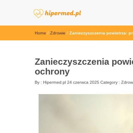
hipermed.pl
Home
/
Zdrowie
/
Zanieczyszczenia powietrza: p
Zanieczyszczenia powie
ochrony
By :
Hipermed.pl
24 czerwca 2025
Category :
Zdrow