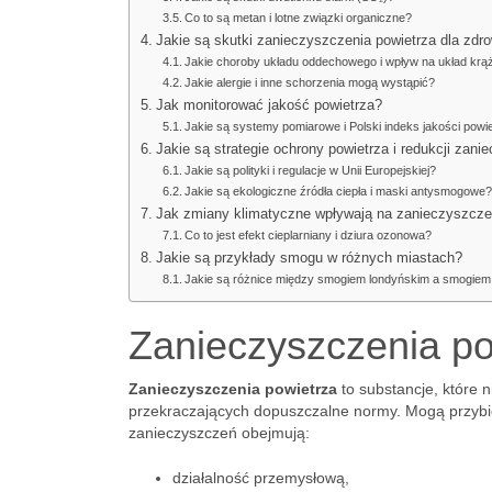
Co to są metan i lotne związki organiczne?
Jakie są skutki zanieczyszczenia powietrza dla zdr
Jakie choroby układu oddechowego i wpływ na układ krą
Jakie alergie i inne schorzenia mogą wystąpić?
Jak monitorować jakość powietrza?
Jakie są systemy pomiarowe i Polski indeks jakości powi
Jakie są strategie ochrony powietrza i redukcji zan
Jakie są polityki i regulacje w Unii Europejskiej?
Jakie są ekologiczne źródła ciepła i maski antysmogowe
Jak zmiany klimatyczne wpływają na zanieczyszcze
Co to jest efekt cieplarniany i dziura ozonowa?
Jakie są przykłady smogu w różnych miastach?
Jakie są różnice między smogiem londyńskim a smogiem
Zanieczyszczenia po
Zanieczyszczenia powietrza
to substancje, które 
przekraczających dopuszczalne normy. Mogą przybie
zanieczyszczeń obejmują:
działalność przemysłową,