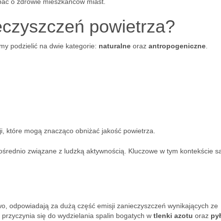
bać o zdrowie mieszkańców miast.
ieczyszczeń powietrza?
y podzielić na dwie kategorie:
naturalne
oraz
antropogeniczne
.
ji, które mogą znacząco obniżać jakość powietrza.
średnio związane z ludzką aktywnością. Kluczowe w tym kontekście s
wo, odpowiadają za dużą część emisji zanieczyszczeń wynikających ze
 przyczynia się do wydzielania spalin bogatych w
tlenki azotu
oraz
py