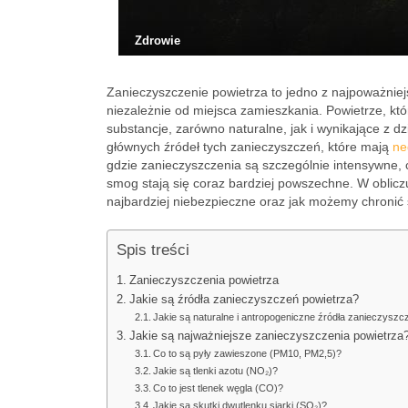
Zdrowie
Zanieczyszczenie powietrza to jedno z najpoważnie
niezależnie od miejsca zamieszkania. Powietrze, kt
substancje, zarówno naturalne, jak i wynikające z dzi
głównych źródeł tych zanieczyszczeń, które mają
ne
gdzie zanieczyszczenia są szczególnie intensywne, 
smog stają się coraz bardziej powszechne. W oblicz
najbardziej niebezpieczne oraz jak możemy chronić s
Spis treści
Zanieczyszczenia powietrza
Jakie są źródła zanieczyszczeń powietrza?
Jakie są naturalne i antropogeniczne źródła zanieczyszc
Jakie są najważniejsze zanieczyszczenia powietrza
Co to są pyły zawieszone (PM10, PM2,5)?
Jakie są tlenki azotu (NO₂)?
Co to jest tlenek węgla (CO)?
Jakie są skutki dwutlenku siarki (SO₂)?