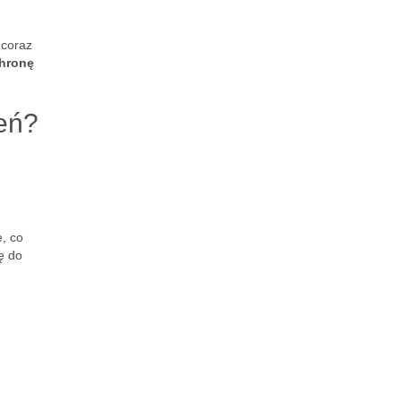
 coraz
hronę
zeń?
, co
ę do