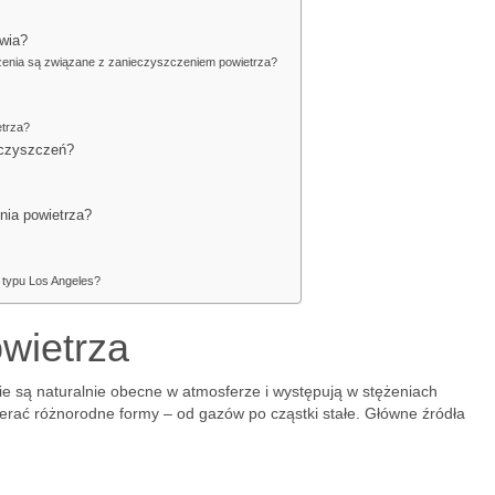
owia?
żenia są związane z zanieczyszczeniem powietrza?
etrza?
ieczyszczeń?
?
nia powietrza?
 typu Los Angeles?
wietrza
nie są naturalnie obecne w atmosferze i występują w stężeniach
rać różnorodne formy – od gazów po cząstki stałe. Główne źródła