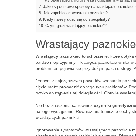
Jakie zabiegi chirurgiczne są stosowane na wrastające 
Jakie są domowe sposoby na wrastający paznokieć
Jak zapobiegać wrastaniu paznokci?
Kiedy należy udać się do specjalisty?
Czym grozi wrastający paznokieć?
Wrastający paznoki
Wrastający paznokieć
to schorzenie, które dotyka 
bardzo nieprzyjemny – krawędź paznokcia wnika w ot
problem ten pojawia się przy dużym palcu u stopy. 
Jednym z najczęstszych powodów wrastania paznokc
cięcie może prowadzić do tego typu problemów. D
ryzyko wystąpienia tej dolegliwości. Obuwie wywiera
Nie bez znaczenia są również
czynniki genetyczn
na jego wystąpienie. Również anatomiczne cechy stóp
wrastających paznokci.
Ignorowanie symptomów wrastającego paznokcia mo