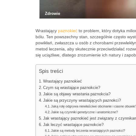
Zdrowie
Wrastający
paznokieć
to problem, który dotyka mili
bólu. Ten powszechny stan, szczególnie często wy
powikłań, zwłaszcza u osób z chorobami przewlekły
metod leczenia, aby skutecznie przeciwdziałać rozwo
się uciążliwe, dlatego zrozumienie ich natury i zapo
Spis treści
Wrastający paznokieć
Czym są wrastające paznokcie?
Jakie są objawy wrastania paznokcia?
Jakie są przyczyny wrastających paznokci?
Jaką rolę odgrywa niewłaściwe obcinanie i ciasne obuwie
Jakie są czynniki genetyczne i anatomiczne?
Jak wrastający paznokieć jest związany z czynnika
Jak leczyć wrastające paznokcie?
Jakie są metody leczenia wrastających paznokci?