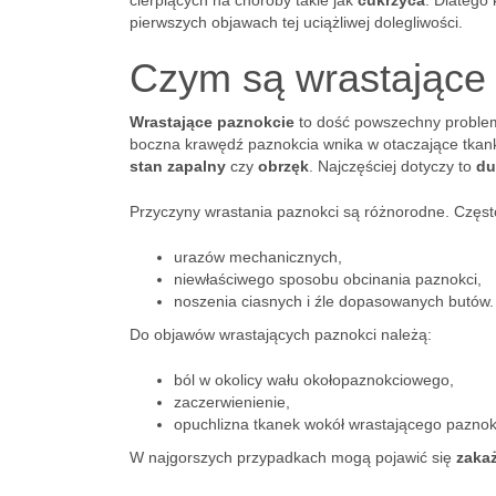
cierpiących na choroby takie jak
cukrzyca
. Dlatego
pierwszych objawach tej uciążliwej dolegliwości.
Czym są wrastające
Wrastające paznokcie
to dość powszechny problem
boczna krawędź paznokcia wnika w otaczające tkanki
stan zapalny
czy
obrzęk
. Najczęściej dotyczy to
du
Przyczyny wrastania paznokci są różnorodne. Częst
urazów mechanicznych,
niewłaściwego sposobu obcinania paznokci,
noszenia ciasnych i źle dopasowanych butów.
Do objawów wrastających paznokci należą:
ból w okolicy wału okołopaznokciowego,
zaczerwienienie,
opuchlizna tkanek wokół wrastającego paznok
W najgorszych przypadkach mogą pojawić się
zaka