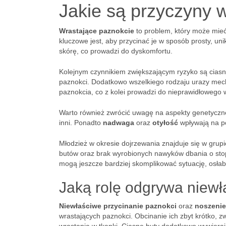
Jakie są przyczyny 
Wrastające paznokcie
to problem, który może mieć
kluczowe jest, aby przycinać je w sposób prosty, u
skórę, co prowadzi do dyskomfortu.
Kolejnym czynnikiem zwiększającym ryzyko są ciasne
paznokci. Dodatkowo wszelkiego rodzaju urazy mech
paznokcia, co z kolei prowadzi do nieprawidłowego 
Warto również zwrócić uwagę na aspekty genetyczn
inni. Ponadto
nadwaga
oraz
otyłość
wpływają na po
Młodzież w okresie dojrzewania znajduje się w gru
butów oraz brak wyrobionych nawyków dbania o st
mogą jeszcze bardziej skomplikować sytuację, osłab
Jaką rolę odgrywa niewł
Niewłaściwe przycinanie paznokci
oraz
noszenie
wrastających paznokci. Obcinanie ich zbyt krótko, z