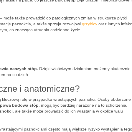
ą nacisk na palce, co jeszcze bardziej sprzyja urazom i nieprawidłowe
 – może także prowadzić do patologicznych zmian w strukturze płytki
rmacje paznokcia, a także sprzyja rozwojowi
grzybicy
oraz innych infekcj
nym, co znacząco utrudnia codzienne życie.
rowia naszych stóp.
Dzięki właściwym działaniom możemy skutecznie
tem na co dzień.
yczne i anatomiczne?
 kluczową rolę w przypadku wrastających paznokci. Osoby obdarzone
ypowa budowa stóp
, mogą być bardziej narażone na to schorzenie.
znokci
, ale także może prowadzić do ich wrastania w okolice wału
wrastającymi paznokciami często mają większe ryzyko wystąpienia tego