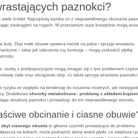
wrastających paznokci?
 wiele źródeł. Najczęściej wynika on z nieprawidłowego obcinania pazn
nikając zaokrągleń na rogach. W przeciwnym razie krawędzie mogą wras
 buty. Zbyt małe obuwie wywiera nacisk na palce i sprzyja wrastaniu
aniczne – takie jak uderzenia czy kontuzje – mogą uszkodzić płytkę
wzrostu.
e; osoby z predyspozycjami mogą zmagać się z tym problemem częście
stawę ciała oraz obciążenie stóp, co także sprzyja wrastaniu paznokci
pie ryzyka ze względu na tendencję do noszenia modnych, ale niewygo
opy. Dodatkowo
choroby metaboliczne
i
problemy z układem krążen
iając strukturę paznokci i prowadząc do ich nieprawidłowego wzrostu.
aściwe obcinanie i ciasne obuwie
 zbyt ciasnego obuwia
to główne czynniki prowadzące do problemu
właszcza na bokach, może podrażnić skórę wokół płytki, co zwiększa ry