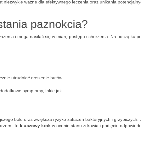
st niezwykle ważne dla efektywnego leczenia oraz unikania potencjalny
stania paznokcia?
ażenia i mogą nasilać się w miarę postępu schorzenia. Na początku p
cznie utrudniać noszenie butów.
dodatkowe symptomy, takie jak:
jszego bólu oraz zwiększa ryzyko zakażeń bakteryjnych i grzybiczych. J
karzem. To
kluczowy krok
w ocenie stanu zdrowia i podjęciu odpowiedn