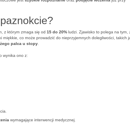
 kluczowe jest
szybkie rozpoznanie
oraz
podjęcie leczenia
już przy
 paznokcie?
, z którym zmaga się od
15 do 20%
ludzi. Zjawisko to polega na tym, 
 miękkie, co może prowadzić do nieprzyjemnych dolegliwości, takich 
żego palca u stopy
.
o wynika ono z:
cia.
żenia
wymagające interwencji medycznej.