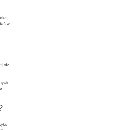
okci;
tać w
j niż
.
dnych
ia
?
zyko