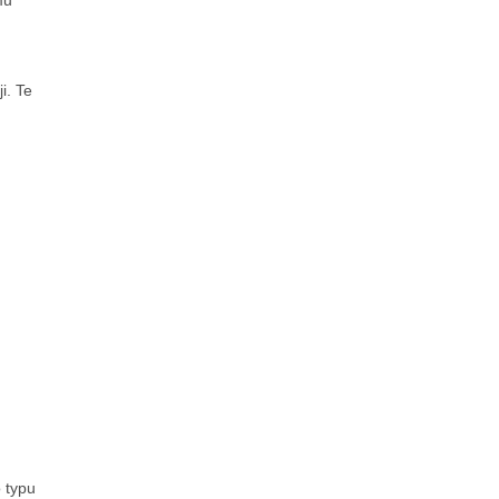
mu
i. Te
 typu