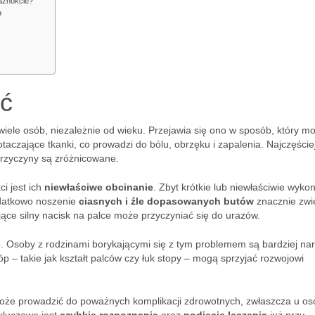
paznokcie?
?
eć
wiele osób, niezależnie od wieku. Przejawia się ono w sposób, który m
aczające tkanki, co prowadzi do bólu, obrzęku i zapalenia. Najczęście
Przyczyny są zróżnicowane.
i jest ich
niewłaściwe obcinanie
. Zbyt krótkie lub niewłaściwie wyko
odatkowo noszenie
ciasnych i źle dopasowanych butów
znacznie zwi
jące silny nacisk na palce może przyczyniać się do urazów.
e
. Osoby z rodzinami borykającymi się z tym problemem są bardziej na
 – takie jak kształt palców czy łuk stopy – mogą sprzyjać rozwojowi
że prowadzić do poważnych komplikacji zdrowotnych, zwłaszcza u os