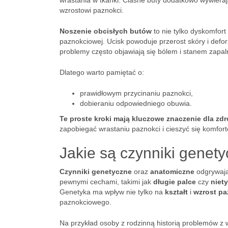
wrastania w tkanki. Ciasne buty dodatkowo wywieraj
wzrostowi paznokci.
Noszenie obcisłych butów
to nie tylko dyskomfort
paznokciowej. Ucisk powoduje przerost skóry i defo
problemy często objawiają się bólem i stanem zapal
Dlatego warto pamiętać o:
prawidłowym przycinaniu paznokci,
dobieraniu odpowiedniego obuwia.
Te proste kroki mają kluczowe znaczenie dla zd
zapobiegać wrastaniu paznokci i cieszyć się komfor
Jakie są czynniki genet
Czynniki genetyczne
oraz
anatomiczne
odgrywają
pewnymi cechami, takimi jak
długie palce
czy
niet
Genetyka ma wpływ nie tylko na
kształt
i
wzrost pa
paznokciowego.
Na przykład osoby z rodzinną historią problemów z 