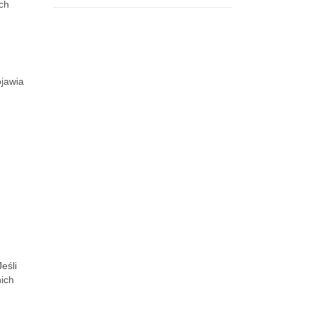
ch
ojawia
eśli
ich