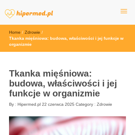
hipermed.pl
Home
/
Zdrowie
/
Tkanka mięśniowa: budowa, właściwości i jej funkcje w
organizmie
Tkanka mięśniowa:
budowa, właściwości i jej
funkcje w organizmie
By :
Hipermed.pl
22 czerwca 2025
Category :
Zdrowie