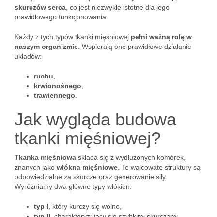
skurczów serca
, co jest niezwykle istotne dla jego
prawidłowego funkcjonowania.
Każdy z tych typów tkanki mięśniowej
pełni ważną rolę w
naszym organizmie
. Wspierają one prawidłowe działanie
układów:
ruchu
,
krwionośnego
,
trawiennego
.
Jak wygląda budowa
tkanki mięśniowej?
Tkanka mięśniowa
składa się z wydłużonych komórek,
znanych jako
włókna mięśniowe
. Te walcowate struktury są
odpowiedzialne za skurcze oraz generowanie siły.
Wyróżniamy dwa główne typy włókien:
typ I
, który kurczy się wolno,
typ II
, charakteryzujący się szybkimi skurczami.