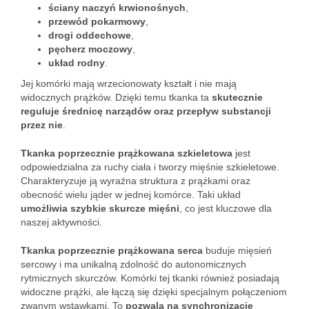
ściany naczyń krwionośnych
,
przewód pokarmowy
,
drogi oddechowe
,
pęcherz moczowy
,
układ rodny
.
Jej komórki mają wrzecionowaty kształt i nie mają
widocznych prążków. Dzięki temu tkanka ta
skutecznie
reguluje średnicę narządów oraz przepływ substancji
przez nie
.
Tkanka poprzecznie prążkowana szkieletowa
jest
odpowiedzialna za ruchy ciała i tworzy mięśnie szkieletowe.
Charakteryzuje ją wyraźna struktura z prążkami oraz
obecność wielu jąder w jednej komórce. Taki układ
umożliwia szybkie skurcze mięśni
, co jest kluczowe dla
naszej aktywności.
Tkanka poprzecznie prążkowana serca
buduje mięsień
sercowy i ma unikalną zdolność do autonomicznych
rytmicznych skurczów. Komórki tej tkanki również posiadają
widoczne prążki, ale łączą się dzięki specjalnym połączeniom
zwanym wstawkami. To
pozwala na synchronizację