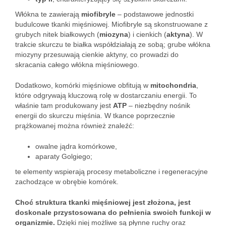
Włókna te zawierają
miofibryle
– podstawowe jednostki
budulcowe tkanki mięśniowej. Miofibryle są skonstruowane z
grubych nitek białkowych (
miozyna
) i cienkich (
aktyna
). W
trakcie skurczu te białka współdziałają ze sobą; grube włókna
miozyny przesuwają cienkie aktyny, co prowadzi do
skracania całego włókna mięśniowego.
Dodatkowo, komórki mięśniowe obfitują w
mitochondria
,
które odgrywają kluczową rolę w dostarczaniu energii. To
właśnie tam produkowany jest
ATP
– niezbędny nośnik
energii do skurczu mięśnia. W tkance poprzecznie
prążkowanej można również znaleźć:
owalne jądra komórkowe,
aparaty Golgiego;
te elementy wspierają procesy metaboliczne i regeneracyjne
zachodzące w obrębie komórek.
Choć struktura tkanki mięśniowej jest złożona, jest
doskonale przystosowana do pełnienia swoich funkcji w
organizmie.
Dzięki niej możliwe są płynne ruchy oraz