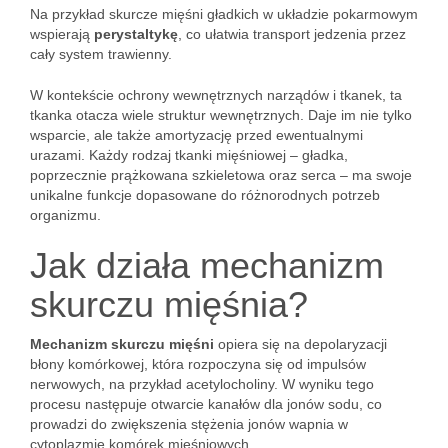
Na przykład skurcze mięśni gładkich w układzie pokarmowym
wspierają
perystaltykę
, co ułatwia transport jedzenia przez
cały system trawienny.
W kontekście ochrony wewnętrznych narządów i tkanek, ta
tkanka otacza wiele struktur wewnętrznych. Daje im nie tylko
wsparcie, ale także amortyzację przed ewentualnymi
urazami. Każdy rodzaj tkanki mięśniowej – gładka,
poprzecznie prążkowana szkieletowa oraz serca – ma swoje
unikalne funkcje dopasowane do różnorodnych potrzeb
organizmu.
Jak działa mechanizm
skurczu mięśnia?
Mechanizm skurczu mięśni
opiera się na depolaryzacji
błony komórkowej, która rozpoczyna się od impulsów
nerwowych, na przykład acetylocholiny. W wyniku tego
procesu następuje otwarcie kanałów dla jonów sodu, co
prowadzi do zwiększenia stężenia jonów wapnia w
cytoplazmie komórek mięśniowych.