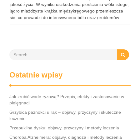
jakość życia. W wyniku uszkodzenia pierścienia włóknistego,
jądro miażdżyste krążka międzykręgowego przemieszcza
się, co prowadzi do intensywnego bólu oraz problemów
neurologicznych. Częstość występowania tego schorzenia
rośnie, dotykając głównie osoby w średnim wieku, a jego
objawy mogą …
Ostatnie wpisy
Jak zrobić wodę ryżową? Przepis, efekty i zastosowanie w
pielęgnacji
Grzybica paznokci u rąk – objawy, przyczyny i skuteczne
leczenie
Przepuklina dysku: objawy, przyczyny i metody leczenia
Choroba Alzheimera: objawy, diagnoza i metody leczenia