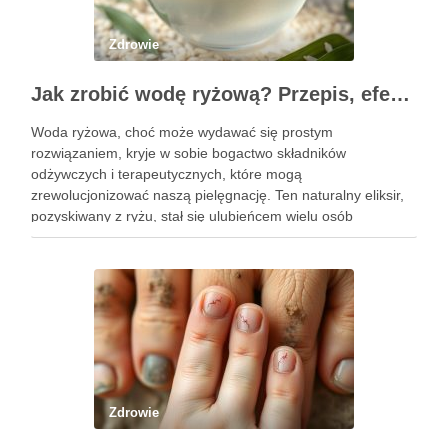
Zdrowie
Jak zrobić wodę ryżową? Przepis, efekty i zastosowanie w pielęgnacji
Woda ryżowa, choć może wydawać się prostym
rozwiązaniem, kryje w sobie bogactwo składników
odżywczych i terapeutycznych, które mogą
zrewolucjonizować naszą pielęgnację. Ten naturalny eliksir,
pozyskiwany z ryżu, stał się ulubieńcem wielu osób
dbających o zdrowie włosów oraz kondycję skóry. Dzięki
prostocie przygotowania i niskim kosztom, woda ryżowa jest
dostępna dla …
Zdrowie