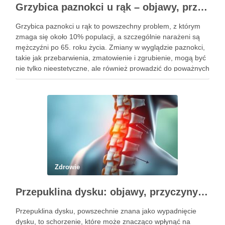
Grzybica paznokci u rąk – objawy, przyczyny i skuteczne leczenie
Grzybica paznokci u rąk to powszechny problem, z którym
zmaga się około 10% populacji, a szczególnie narażeni są
mężczyźni po 65. roku życia. Zmiany w wyglądzie paznokci,
takie jak przebarwienia, zmatowienie i zgrubienie, mogą być
nie tylko nieestetyczne, ale również prowadzić do poważnych
konsekwencji zdrowotnych. Infekcje te są wywoływane przez
…
Zdrowie
Przepuklina dysku: objawy, przyczyny i metody leczenia
Przepuklina dysku, powszechnie znana jako wypadnięcie
dysku, to schorzenie, które może znacząco wpłynąć na