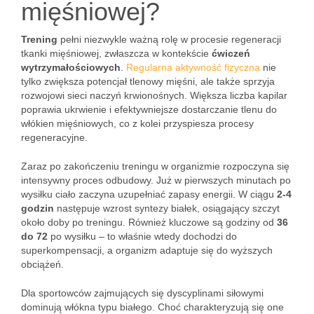
mięśniowej?
Trening
pełni niezwykle ważną rolę w procesie regeneracji
tkanki mięśniowej, zwłaszcza w kontekście
ćwiczeń
wytrzymałościowych
.
Regularna aktywność fizyczna
nie
tylko zwiększa potencjał tlenowy mięśni, ale także sprzyja
rozwojowi sieci naczyń krwionośnych. Większa liczba kapilar
poprawia ukrwienie i efektywniejsze dostarczanie tlenu do
włókien mięśniowych, co z kolei przyspiesza procesy
regeneracyjne.
Zaraz po zakończeniu treningu w organizmie rozpoczyna się
intensywny proces odbudowy. Już w pierwszych minutach po
wysiłku ciało zaczyna uzupełniać zapasy energii. W ciągu
2-4
godzin
następuje wzrost syntezy białek, osiągający szczyt
około doby po treningu. Również kluczowe są godziny od
36
do 72
po wysiłku – to właśnie wtedy dochodzi do
superkompensacji, a organizm adaptuje się do wyższych
obciążeń.
Dla sportowców zajmujących się dyscyplinami siłowymi
dominują włókna typu białego. Choć charakteryzują się one