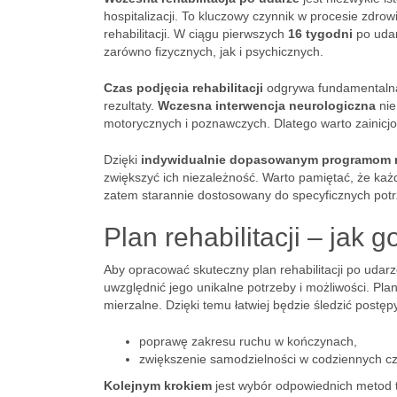
hospitalizacji. To kluczowy czynnik w procesie zdro
rehabilitacji. W ciągu pierwszych
16 tygodni
po udar
zarówno fizycznych, jak i psychicznych.
Czas podjęcia rehabilitacji
odgrywa fundamentalną 
rezultaty.
Wczesna interwencja neurologiczna
nie
motorycznych i poznawczych. Dlatego warto zainicjo
Dzięki
indywidualnie dopasowanym programom r
zwiększyć ich niezależność. Warto pamiętać, że każ
zatem starannie dostosowany do specyficznych potr
Plan rehabilitacji – jak 
Aby opracować skuteczny plan rehabilitacji po udarz
uwzględnić jego unikalne potrzeby i możliwości. Pla
mierzalne. Dzięki temu łatwiej będzie śledzić post
poprawę zakresu ruchu w kończynach,
zwiększenie samodzielności w codziennych c
Kolejnym krokiem
jest wybór odpowiednich metod 