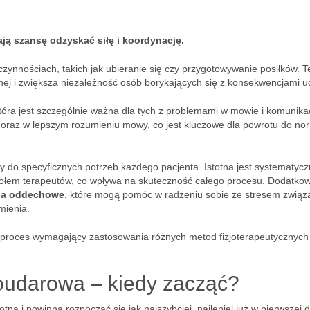
ą szansę odzyskać siłę i koordynację.
zynnościach, takich jak ubieranie się czy przygotowywanie posiłków. 
ecznej i zwiększa niezależność osób borykających się z konsekwencjami u
która jest szczególnie ważna dla tych z problemami w mowie i komunikac
i oraz w lepszym rozumieniu mowy, co jest kluczowe dla powrotu do no
do specyficznych potrzeb każdego pacjenta. Istotna jest systematyc
połem terapeutów, co wpływa na skuteczność całego procesu. Dodatko
ia oddechowe
, które mogą pomóc w radzeniu sobie ze stresem zwią
mienia.
proces wymagający zastosowania różnych metod fizjoterapeutycznych
poudarowa – kiedy zacząć?
totna i powinna rozpocząć się jak najszybciej, najlepiej już w pierwszej 