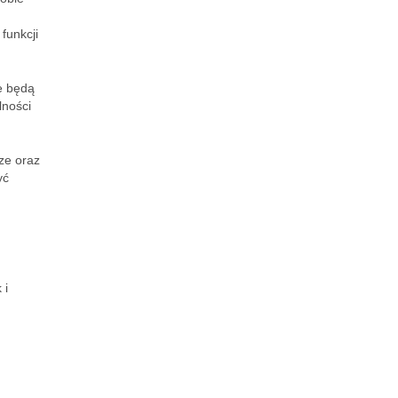
funkcji
e będą
lności
ze oraz
yć
 i