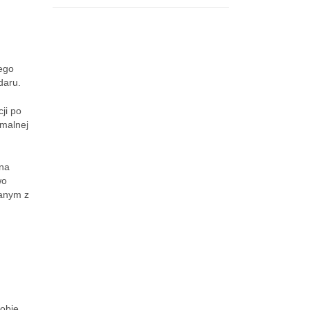
Tego
daru.
ji po
rmalnej
zna
wo
zanym z
dobie