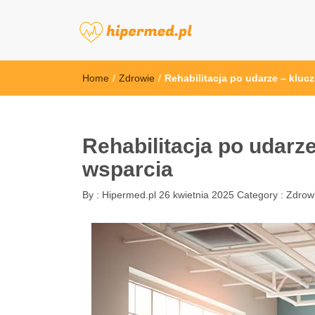
hipermed.pl
Home
/
Zdrowie
/
Rehabilitacja po udarze – kluc
Rehabilitacja po udarz
wsparcia
By :
Hipermed.pl
26 kwietnia 2025
Category :
Zdrow