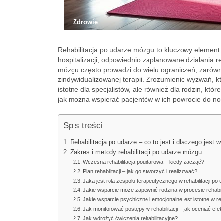
Zdrowie
Rehabilitacja po udarze mózgu to kluczowy element
hospitalizacji, odpowiednio zaplanowane działania 
mózgu często prowadzi do wielu ograniczeń, zarówno
zindywidualizowanej terapii. Zrozumienie wyzwań, kt
istotne dla specjalistów, ale również dla rodzin, któ
jak można wspierać pacjentów w ich powrocie do n
Spis treści
Rehabilitacja po udarze – co to jest i dlaczego jest 
Zakres i metody rehabilitacji po udarze mózgu
Wczesna rehabilitacja poudarowa – kiedy zacząć?
Plan rehabilitacji – jak go stworzyć i realizować?
Jaka jest rola zespołu terapeutycznego w rehabilitacji po
Jakie wsparcie może zapewnić rodzina w procesie rehabil
Jakie wsparcie psychiczne i emocjonalne jest istotne w reh
Jak monitorować postępy w rehabilitacji – jak oceniać efe
Jak wdrożyć ćwiczenia rehabilitacyjne?