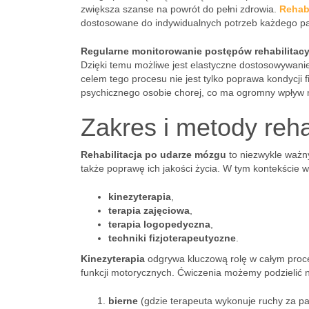
zwiększa szanse na powrót do pełni zdrowia.
Rehabi
dostosowane do indywidualnych potrzeb każdego pa
Regularne monitorowanie postępów rehabilitac
Dzięki temu możliwe jest elastyczne dostosowywanie 
celem tego procesu nie jest tylko poprawa kondycji 
psychicznego osobie chorej, co ma ogromny wpływ n
Zakres i metody reha
Rehabilitacja po udarze mózgu
to niezwykle ważny
także poprawę ich jakości życia. W tym kontekście w
kinezyterapia
,
terapia zajęciowa
,
terapia logopedyczna
,
techniki fizjoterapeutyczne
.
Kinezyterapia
odgrywa kluczową rolę w całym procesi
funkcji motorycznych. Ćwiczenia możemy podzielić n
bierne
(gdzie terapeuta wykonuje ruchy za pa