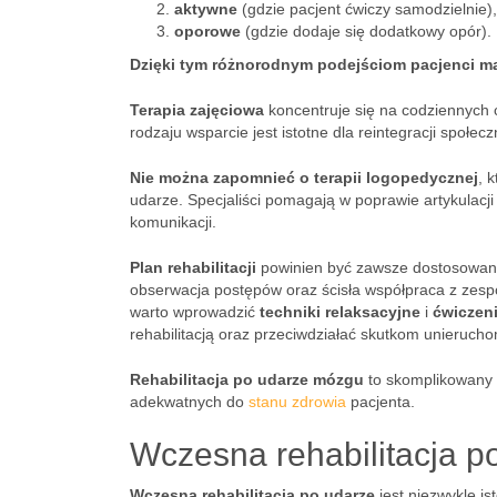
aktywne
(gdzie pacjent ćwiczy samodzielnie),
oporowe
(gdzie dodaje się dodatkowy opór).
Dzięki tym różnorodnym podejściom pacjenci maj
Terapia zajęciowa
koncentruje się na codziennych c
rodzaju wsparcie jest istotne dla reintegracji społ
Nie można zapomnieć o terapii logopedycznej
, 
udarze. Specjaliści pomagają w poprawie artykulacj
komunikacji.
Plan rehabilitacji
powinien być zawsze dostosowany 
obserwacja postępów oraz ścisła współpraca z zes
warto wprowadzić
techniki relaksacyjne
i
ćwiczen
rehabilitacją oraz przeciwdziałać skutkom unierucho
Rehabilitacja po udarze mózgu
to skomplikowany 
adekwatnych do
stanu zdrowia
pacjenta.
Wczesna rehabilitacja 
Wczesna rehabilitacja po udarze
jest niezwykle is