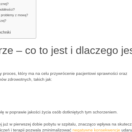
icznej?
 mobilności?
 i problemy z mową?
czej?
echniki
ze – co to jest i dlaczego je
ny proces, który ma na celu przywrócenie pacjentowi sprawności oraz
ów zdrowotnych, takich jak:
ę w poprawie jakości życia osób dotkniętych tym schorzeniem.
iej już w pierwszej dobie pobytu w szpitalu, znacząco wpływa na skutec
iczeń i terapii pozwala zminimalizować
negatywne konsekwencje
udaru