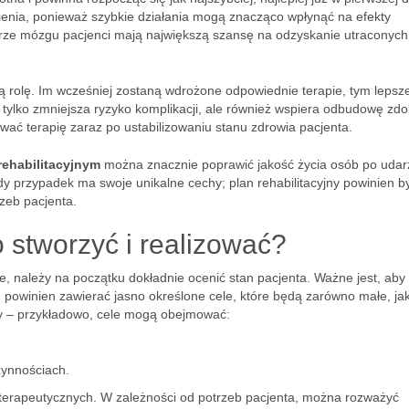
wienia, ponieważ szybkie działania mogą znacząco wpłynąć na efekty
ze mózgu pacjenci mają największą szansę na odzyskanie utraconych 
rolę. Im wcześniej zostaną wdrożone odpowiednie terapie, tym lepsz
 tylko zmniejsza ryzyko komplikacji, ale również wspiera odbudowę zdo
wać terapię zaraz po ustabilizowaniu stanu zdrowia pacjenta.
ehabilitacyjnym
można znacznie poprawić jakość życia osób po udar
dy przypadek ma swoje unikalne cechy; plan rehabilitacyjny powinien b
zeb pacjenta.
go stworzyć i realizować?
e, należy na początku dokładnie ocenić stan pacjenta. Ważne jest, aby
n powinien zawierać jasno określone cele, które będą zarówno małe, jak
ępy – przykładowo, cele mogą obejmować:
zynnościach.
terapeutycznych. W zależności od potrzeb pacjenta, można rozważyć