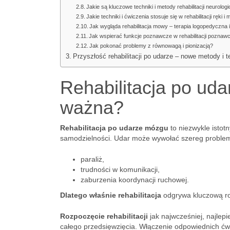
Jakie są kluczowe techniki i metody rehabilitacji neurolog
Jakie techniki i ćwiczenia stosuje się w rehabilitacji ręki i
Jak wygląda rehabilitacja mowy – terapia logopedyczna
Jak wspierać funkcje poznawcze w rehabilitacji poznaw
Jak pokonać problemy z równowagą i pionizacją?
Przyszłość rehabilitacji po udarze – nowe metody i t
Rehabilitacja po udar
ważna?
Rehabilitacja po udarze mózgu
to niezwykle istot
samodzielności. Udar może wywołać szereg problem
paraliż,
trudności w komunikacji,
zaburzenia koordynacji ruchowej.
Dlatego właśnie rehabilitacja
odgrywa kluczową rol
Rozpoczęcie rehabilitacji
jak najwcześniej, najlep
całego przedsięwzięcia. Włączenie odpowiednich ćw