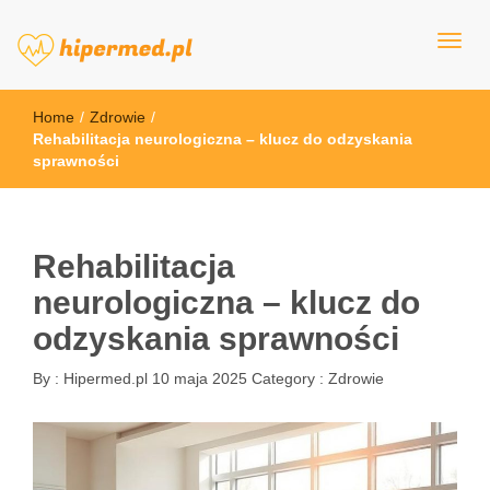
hipermed.pl
Home
/
Zdrowie
/
Rehabilitacja neurologiczna – klucz do odzyskania
sprawności
Rehabilitacja
neurologiczna – klucz do
odzyskania sprawności
By :
Hipermed.pl
10 maja 2025
Category :
Zdrowie