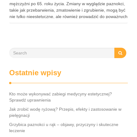
mężczyźni po 65. roku życia. Zmiany w wyglądzie paznokci,
takie jak przebarwienia, zmatowienie i zgrubienie, mogą być
nie tylko nieestetyczne, ale również prowadzić do poważnych
konsekwencji zdrowotnych. Infekcje te są wywoływane przez
…
Ostatnie wpisy
Kto może wykonywać zabiegi medycyny estetycznej?
Sprawdź uprawnienia
Jak zrobić wodę ryżową? Przepis, efekty i zastosowanie w
pielęgnacji
Grzybica paznokci u rąk – objawy, przyczyny i skuteczne
leczenie