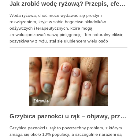
Jak zrobić wodę ryżową? Przepis, efekty i zastosowanie w pielęgnacji
Woda ryżowa, choć może wydawać się prostym
rozwiązaniem, kryje w sobie bogactwo składników
odżywczych i terapeutycznych, które mogą
zrewolucjonizować naszą pielęgnację. Ten naturalny eliksir,
pozyskiwany z ryżu, stał się ulubieńcem wielu osób
dbających o zdrowie włosów oraz kondycję skóry. Dzięki
prostocie przygotowania i niskim kosztom, woda ryżowa jest
dostępna dla …
Zdrowie
Grzybica paznokci u rąk – objawy, przyczyny i skuteczne leczenie
Grzybica paznokci u rąk to powszechny problem, z którym
zmaga się około 10% populacji, a szczególnie narażeni są