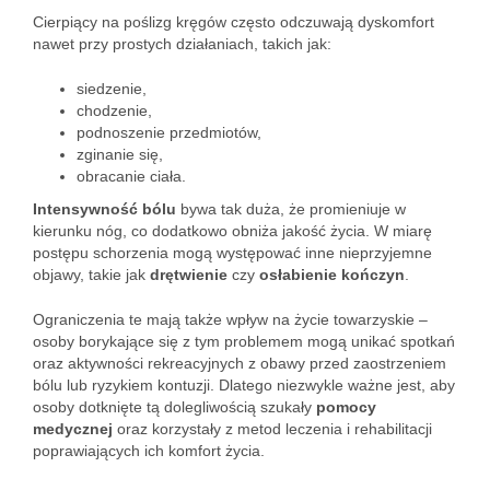
Cierpiący na poślizg kręgów często odczuwają dyskomfort
nawet przy prostych działaniach, takich jak:
siedzenie,
chodzenie,
podnoszenie przedmiotów,
zginanie się,
obracanie ciała.
Intensywność bólu
bywa tak duża, że promieniuje w
kierunku nóg, co dodatkowo obniża jakość życia. W miarę
postępu schorzenia mogą występować inne nieprzyjemne
objawy, takie jak
drętwienie
czy
osłabienie kończyn
.
Ograniczenia te mają także wpływ na życie towarzyskie –
osoby borykające się z tym problemem mogą unikać spotkań
oraz aktywności rekreacyjnych z obawy przed zaostrzeniem
bólu lub ryzykiem kontuzji. Dlatego niezwykle ważne jest, aby
osoby dotknięte tą dolegliwością szukały
pomocy
medycznej
oraz korzystały z metod leczenia i rehabilitacji
poprawiających ich komfort życia.