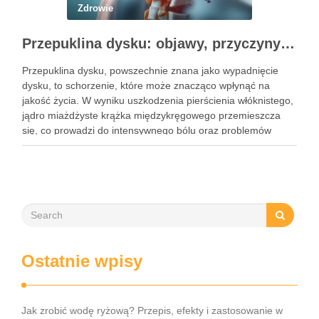
Zdrowie
Przepuklina dysku: objawy, przyczyny i metody leczenia
Przepuklina dysku, powszechnie znana jako wypadnięcie
dysku, to schorzenie, które może znacząco wpłynąć na
jakość życia. W wyniku uszkodzenia pierścienia włóknistego,
jądro miażdżyste krążka międzykręgowego przemieszcza
się, co prowadzi do intensywnego bólu oraz problemów
neurologicznych. Częstość występowania tego schorzenia
rośnie, dotykając głównie osoby w średnim wieku, a jego
objawy mogą …
Ostatnie wpisy
Jak zrobić wodę ryżową? Przepis, efekty i zastosowanie w