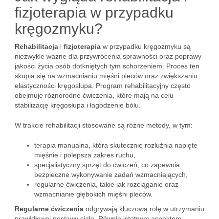
fizjoterapia w przypadku
kręgozmyku?
Rehabilitacja
i
fizjoterapia
w przypadku kręgozmyku są
niezwykle ważne dla przywrócenia sprawności oraz poprawy
jakości życia osób dotkniętych tym schorzeniem. Proces ten
skupia się na wzmacnianiu mięśni pleców oraz zwiększaniu
elastyczności kręgosłupa. Program rehabilitacyjny często
obejmuje różnorodne ćwiczenia, które mają na celu
stabilizację kręgosłupa i łagodzenie bólu.
W trakcie rehabilitacji stosowane są różne metody, w tym:
terapia manualna, która skutecznie rozluźnia napięte
mięśnie i polepsza zakres ruchu,
specjalistyczny sprzęt do ćwiczeń, co zapewnia
bezpieczne wykonywanie zadań wzmacniających,
regularne ćwiczenia, takie jak rozciąganie oraz
wzmacnianie głębokich mięśni pleców.
Regularne ćwiczenia
odgrywają kluczową rolę w utrzymaniu
prawidłowej postawy ciała. Równie istotnym aspektem