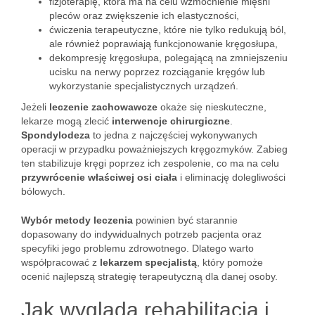
fizjoterapię, która ma na celu wzmocnienie mięśni
pleców oraz zwiększenie ich elastyczności,
ćwiczenia terapeutyczne, które nie tylko redukują ból,
ale również poprawiają funkcjonowanie kręgosłupa,
dekompresję kręgosłupa, polegającą na zmniejszeniu
ucisku na nerwy poprzez rozciąganie kręgów lub
wykorzystanie specjalistycznych urządzeń.
Jeżeli
leczenie zachowawcze
okaże się nieskuteczne,
lekarze mogą zlecić
interwencje chirurgiczne
.
Spondylodeza
to jedna z najczęściej wykonywanych
operacji w przypadku poważniejszych kręgozmyków. Zabieg
ten stabilizuje kręgi poprzez ich zespolenie, co ma na celu
przywrócenie właściwej osi ciała
i eliminację dolegliwości
bólowych.
Wybór metody leczenia
powinien być starannie
dopasowany do indywidualnych potrzeb pacjenta oraz
specyfiki jego problemu zdrowotnego. Dlatego warto
współpracować z
lekarzem specjalistą
, który pomoże
ocenić najlepszą strategię terapeutyczną dla danej osoby.
Jak wygląda rehabilitacja i