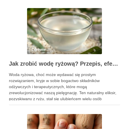
Zdrowie
Jak zrobić wodę ryżową? Przepis, efekty i zastosowanie w pielęgnacji
Woda ryżowa, choć może wydawać się prostym
rozwiązaniem, kryje w sobie bogactwo składników
odżywczych i terapeutycznych, które mogą
zrewolucjonizować naszą pielęgnację. Ten naturalny eliksir,
pozyskiwany z ryżu, stał się ulubieńcem wielu osób
dbających o zdrowie włosów oraz kondycję skóry. Dzięki
prostocie przygotowania i niskim kosztom, woda ryżowa jest
dostępna dla …