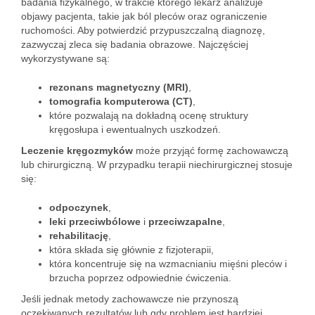
badania fizykalnego, w trakcie którego lekarz analizuje
objawy pacjenta, takie jak ból pleców oraz ograniczenie
ruchomości. Aby potwierdzić przypuszczalną diagnozę,
zazwyczaj zleca się badania obrazowe. Najczęściej
wykorzystywane są:
rezonans magnetyczny (MRI)
,
tomografia komputerowa (CT)
,
które pozwalają na dokładną ocenę struktury
kręgosłupa i ewentualnych uszkodzeń.
Leczenie kręgozmyków
może przyjąć formę zachowawczą
lub chirurgiczną. W przypadku terapii niechirurgicznej stosuje
się:
odpoczynek
,
leki przeciwbólowe
i
przeciwzapalne
,
rehabilitację
,
która składa się głównie z fizjoterapii,
która koncentruje się na wzmacnianiu mięśni pleców i
brzucha poprzez odpowiednie ćwiczenia.
Jeśli jednak metody zachowawcze nie przynoszą
oczekiwanych rezultatów lub gdy problem jest bardziej