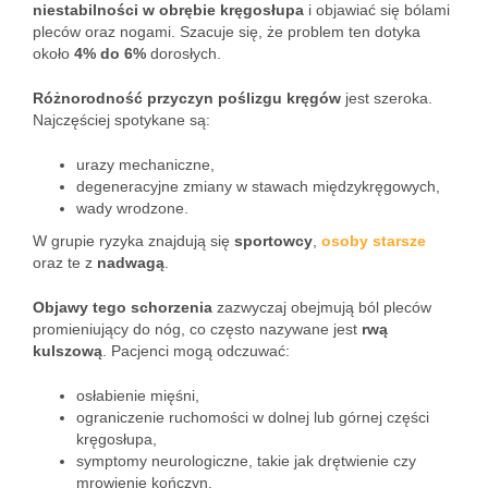
niestabilności w obrębie kręgosłupa
i objawiać się bólami
pleców oraz nogami. Szacuje się, że problem ten dotyka
około
4% do 6%
dorosłych.
Różnorodność przyczyn poślizgu kręgów
jest szeroka.
Najczęściej spotykane są:
urazy mechaniczne,
degeneracyjne zmiany w stawach międzykręgowych,
wady wrodzone.
W grupie ryzyka znajdują się
sportowcy
,
osoby starsze
oraz te z
nadwagą
.
Objawy tego schorzenia
zazwyczaj obejmują ból pleców
promieniujący do nóg, co często nazywane jest
rwą
kulszową
. Pacjenci mogą odczuwać:
osłabienie mięśni,
ograniczenie ruchomości w dolnej lub górnej części
kręgosłupa,
symptomy neurologiczne, takie jak drętwienie czy
mrowienie kończyn.