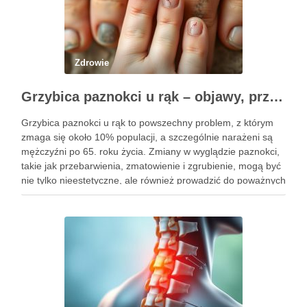
Zdrowie
Grzybica paznokci u rąk – objawy, przyczyny i skuteczne leczenie
Grzybica paznokci u rąk to powszechny problem, z którym
zmaga się około 10% populacji, a szczególnie narażeni są
mężczyźni po 65. roku życia. Zmiany w wyglądzie paznokci,
takie jak przebarwienia, zmatowienie i zgrubienie, mogą być
nie tylko nieestetyczne, ale również prowadzić do poważnych
konsekwencji zdrowotnych. Infekcje te są wywoływane przez
…