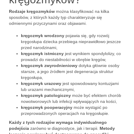
Rodzaje kręgozmyków
można klasyfikować na kilka
sposobów, z których każdy typ charakteryzuje się
odmiennymi przyczynami oraz objawami.
kręgozmyk wrodzony
pojawia się, gdy rozwój
kręgosłupa dziecka przebiega nieprawidłowo jeszcze
przed narodzinami,
kręgozmyk istmiczny
jest wynikiem spondylolizy, co
prowadzi do niestabilności w obrębie kręgów,
kręgozmyk zwyrodnieniowy
dotyka głównie osoby
starsze, a jego źródłem jest degeneracja struktur
kręgosłupa,
kręgozmyk urazowy
jest spowodowany kontuzjami
lub urazami mechanicznymi,
kręgozmyk patologiczny
może być efektem chorób
nowotworowych lub infekcji wpływających na kości,
kręgozmyk pooperacyjny
może wystąpić po
przeprowadzonych operacjach na kręgosłupie.
Każdy z tych rodzajów wymaga indywidualnego
podejścia
zarówno w diagnostyce, jak i terapii.
Metody