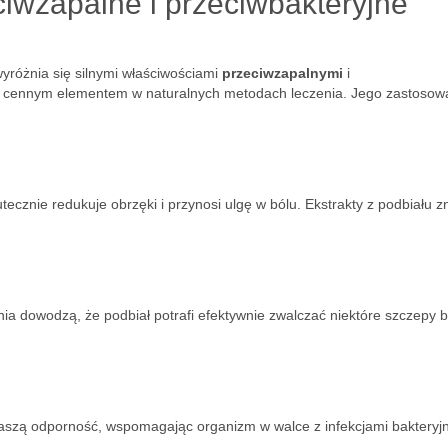
eciwzapalne i przeciwbakteryjne
wyróżnia się silnymi właściwościami
przeciwzapalnymi
i
kle cennym elementem w naturalnych metodach leczenia. Jego zastosow
utecznie redukuje obrzęki i przynosi ulgę w bólu. Ekstrakty z podbiału z
nia dowodzą, że podbiał potrafi efektywnie zwalczać niektóre szczepy ba
naszą odporność, wspomagając organizm w walce z infekcjami bakteryj