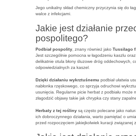
Jego unikalny skład chemiczny przyczynia się do 
walce z infekcjami.
Jakie jest działanie prz
pospolitego?
Podbiał pospolity
, znany również jako
Tussilago f
Jest szczególnie pomocna w łagodzeniu kaszlu oraz
delikatnie otula błony śluzowe dróg oddechowych, c
odpowiedzialnych za kaszel.
Dzięki działaniu wykrztuśnemu
podbiał ułatwia us
nabłonka rzęskowego, co sprzyja odruchowi wykrztuśn
usunięcia. Regularne picie herbat z podbiału może n
złagodzić objawy takie jak chrypka czy stany zapaln
Herbaty z tej rośliny
są często polecane jako natu
ich dobroczynnego działania, warto pamiętać o umi
przed rozpoczęciem jakiejkolwiek kuracji związanej 