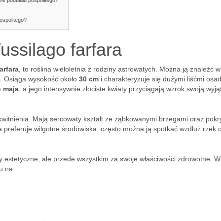
ne podbiału pospolitego?
ospolitego?
ussilago farfara
arfara
, to roślina wieloletnia z rodziny astrowatych. Można ją znaleźć w
ej. Osiąga wysokość około
30 cm
i charakteryzuje się dużymi liśćmi os
o maja
, a jego intensywnie złociste kwiaty przyciągają wzrok swoją wyj
 kwitnienia. Mają sercowaty kształt ze ząbkowanymi brzegami oraz pokr
 preferuje wilgotne środowiska; często można ją spotkać wzdłuż rzek 
ry estetyczne, ale przede wszystkim za swoje właściwości zdrowotne. W
u na: