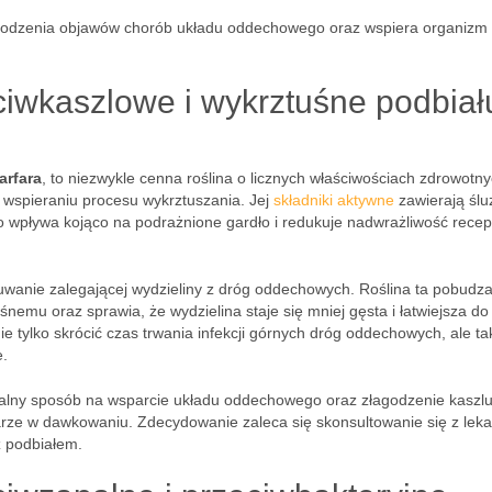
łagodzenia objawów chorób układu oddechowego oraz wspiera organizm
eciwkaszlowe i wykrztuśne podbiał
arfara
, to niezwykle cenna roślina o licznych właściwościach zdrowotny
 wspieraniu procesu wykrztuszania. Jej
składniki aktywne
zawierają śluz
o wpływa kojąco na podrażnione gardło i redukuje nadwrażliwość rece
uwanie zalegającej wydzieliny z dróg oddechowych. Roślina ta pobudz
emu oraz sprawia, że wydzielina staje się mniej gęsta i łatwiejsza do
ie tylko skrócić czas trwania infekcji górnych dróg oddechowych, ale ta
e.
ralny sposób na wsparcie układu oddechowego oraz złagodzenie kaszl
arze w dawkowaniu. Zdecydowanie zaleca się skonsultowanie się z lek
z podbiałem.