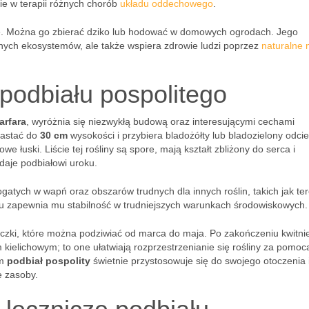
e w terapii różnych chorób
układu oddechowego
.
ie. Można go zbierać dziko lub hodować w domowych ogrodach. Jego
nych ekosystemów, ale także wspiera zdrowie ludzi poprzez
naturalne
 podbiału pospolitego
arfara
, wyróżnia się niezwykłą budową oraz interesującymi cechami
rastać do
30 cm
wysokości i przybiera bladożółty lub bladozielony odcie
 łuski. Liście tej rośliny są spore, mają kształt zbliżony do serca i
daje podbiałowi uroku.
ogatych w wapń oraz obszarów trudnych dla innych roślin, takich jak te
łu zapewnia mu stabilność w trudniejszych warunkach środowiskowych.
zyczki, które można podziwiać od marca do maja. Po zakończeniu kwitni
 kielichowym; to one ułatwiają rozprzestrzenianie się rośliny za pomoc
ym
podbiał pospolity
świetnie przystosowuje się do swojego otoczenia 
e zasoby.