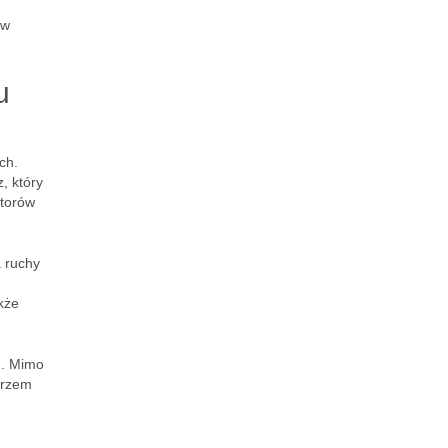
 w
u
ch.
, który
ptorów
a ruchy
kże
u. Mimo
arzem