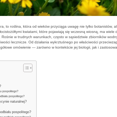
ra, to roślina, która od wieków przyciąga uwagę nie tylko botanistów, a
ocistożółtymi kwiatami, które pojawiają się wczesną wiosną, ma wiele 
e. Rośnie w trudnych warunkach, często w sąsiedztwie zbiorników wodn
ciwości lecznicze. Od działania wykrztuśnego po właściwości przeciwza
zegółowe omówienie — zarówno w kontekście jej biologii, jak i zastosow
?
łu pospolitego?
odbiału pospolitego?
cynie naturalnej?
odbiału pospolitego?