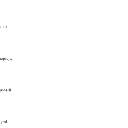
anie
najdują
kterii
nymi.