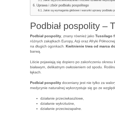
Jakie są przeciwwskazania i możliwe działania niepożąda
Uprawa i zbiór podbiału pospolitego
Jakie są wymagania glebowe i warunki uprawy podbiału p
Podbiał pospolity – T
Podbiał pospolity
, znany również jako
Tussilago f
różnych zakątkach Europy, Azji oraz Afryki Północn
na długich ogonkach.
Kwitnienie trwa od marca d
barwą.
Liście pojawiają się dopiero po zakończeniu okresu
białawym, delikatnym owłosieniem od spodu. Roślina
łąkach.
Podbiał pospolity
doceniany jest nie tylko za walo
medycynie naturalnej wykorzystuje się go ze względ
działanie przeciwkaszlowe,
działanie wykrztuśne,
działanie przeciwzapalne.