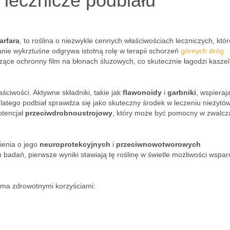
 lecznicze podbiału
arfara
, to roślina o niezwykle cennych właściwościach leczniczych, któr
anie wykrztuśne odgrywa istotną rolę w terapii schorzeń
górnych dróg
worzące ochronny film na błonach śluzowych, co skutecznie łagodzi kaszel
ciwości. Aktywne składniki, takie jak
flawonoidy
i
garbniki
, wspieraj
atego podbiał sprawdza się jako skuteczny środek w leczeniu nieżytó
otencjał
przeciwdrobnoustrojowy
, który może być pomocny w zwalcz
ienia o jego
neuroprotekcyjnych
i
przeciwnowotworowych
badań, pierwsze wyniki stawiają tę roślinę w świetle możliwości wspar
oma zdrowotnymi korzyściami: