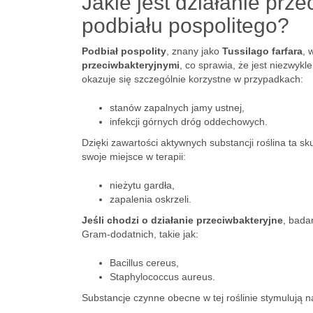
Jakie jest działanie prz
podbiału pospolitego?
Podbiał pospolity
, znany jako
Tussilago farfara
, 
przeciwbakteryjnymi
, co sprawia, że jest niezwy
okazuje się szczególnie korzystne w przypadkach:
stanów zapalnych jamy ustnej,
infekcji górnych dróg oddechowych.
Dzięki zawartości aktywnych substancji roślina ta sk
swoje miejsce w terapii:
nieżytu gardła,
zapalenia oskrzeli.
Jeśli chodzi o działanie przeciwbakteryjne
, bada
Gram-dodatnich, takie jak:
Bacillus cereus,
Staphylococcus aureus.
Substancje czynne obecne w tej roślinie stymulują 