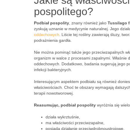
Jakie są właściwości
pospolitego?
Podbiał pospolity
, znany również jako
Tussilago f
zyskują uznanie w medycynie naturalnej. Jego dział
oddechowych
. Liście tej rośliny zawierają śluzy, t
podrażnienia gardła.
Nie można pominąć także jego przeciwzapalnych właś
organizm w walce z procesami zapalnymi. Właśnie dl
oddechowych. Dodatkowo, badania sugerują jego p
infekcji bakteryjnych.
Interesującym aspektem podbiału są również donies
właściwościach. Choć te obszary wymagają dalszych 
terapii nowotworowej.
Reasumując, podbiał pospolity
wyróżnia się wiel
działa wykrztuśnie,
ma właściwości przeciwzapalne,
posiada działanie przeciwdrobnoustrojowe.