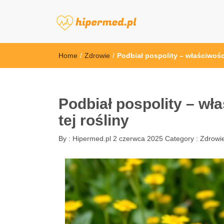
hipermed.pl
Home
/
Zdrowie
/
Podbiał pospolity – właściwośc
Podbiał pospolity – wł
tej rośliny
By :
Hipermed.pl
2 czerwca 2025
Category :
Zdrowi