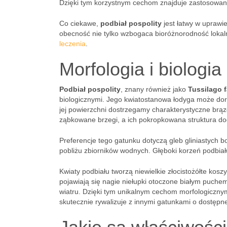
Dzięki tym korzystnym cechom znajduje zastosowani
Co ciekawe,
podbiał pospolity
jest łatwy w upraw
obecność nie tylko wzbogaca bioróżnorodność lokal
leczenia
.
Morfologia i biologia
Podbiał pospolity
, znany również jako
Tussilago f
biologicznymi. Jego kwiatostanowa łodyga może do
jej powierzchni dostrzegamy charakterystyczne brązowe
ząbkowane brzegi, a ich pokropkowana struktura do
Preferencje tego gatunku dotyczą gleb gliniastych b
pobliżu zbiorników wodnych. Głęboki korzeń podbia
Kwiaty podbiału tworzą niewielkie złocistożółte kos
pojawiają się nagie niełupki otoczone białym puchem
wiatru. Dzięki tym unikalnym cechom morfologiczn
skutecznie rywalizuje z innymi gatunkami o dostępn