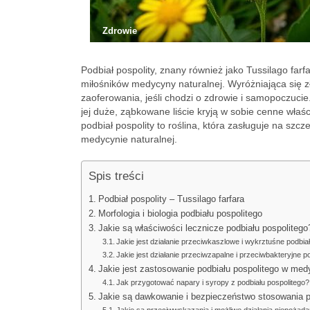
Zdrowie
Podbiał pospolity, znany również jako Tussilago farfa
miłośników medycyny naturalnej. Wyróżniająca się zł
zaoferowania, jeśli chodzi o zdrowie i samopoczuci
jej duże, ząbkowane liście kryją w sobie cenne właś
podbiał pospolity to roślina, która zasługuje na szc
medycynie naturalnej.
Spis treści
Podbiał pospolity – Tussilago farfara
Morfologia i biologia podbiału pospolitego
Jakie są właściwości lecznicze podbiału pospolitego
Jakie jest działanie przeciwkaszlowe i wykrztuśne podbia
Jakie jest działanie przeciwzapalne i przeciwbakteryjne p
Jakie jest zastosowanie podbiału pospolitego w medy
Jak przygotować napary i syropy z podbiału pospolitego?
Jakie są dawkowanie i bezpieczeństwo stosowania p