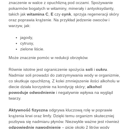
znaczenie w walce z opuchlizną pod oczami. Spożywanie
pokarmów bogatych w witaminy, minerały i antyoksydanty,
takich jak
witamina C
,
E
czy
cynk
, sprzyja regeneracji skóry
oraz poprawia krążenie. Na przykład jedzenie owoców i
warzyw, jak:
jagody,
cytrusy,
zielone liście.
Może znacznie pomóc w redukcji obrzęków.
Równie istotne jest ograniczenie spożycia
soli
i
cukru
.
Nadmiar soli prowadzi do zatrzymywania wody w organizmie,
co skutkuje opuchlizną. Z kolei zmniejszenie ilości alkoholu w
diecie działa korzystnie na kondycję skóry;
alkohol
powoduje odwodnienie
i negatywnie wpływa na wygląd
twarzy.
Aktywność fizyczna
odgrywa kluczową rolę w poprawie
krążenia krwi oraz limfy. Dzięki temu organizm skuteczniej
pozbywa się nadmiaru płynów. Niezwykle ważne jest również
odpowiednie nawodnienie
– picie około 2 litrów wody