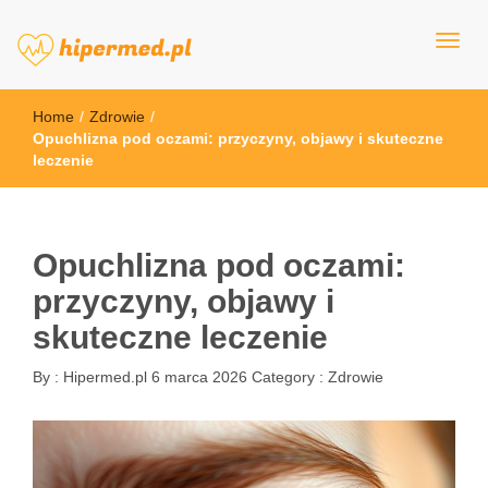
hipermed.pl
Home
/
Zdrowie
/
Opuchlizna pod oczami: przyczyny, objawy i skuteczne
leczenie
Opuchlizna pod oczami:
przyczyny, objawy i
skuteczne leczenie
By :
Hipermed.pl
6 marca 2026
Category :
Zdrowie