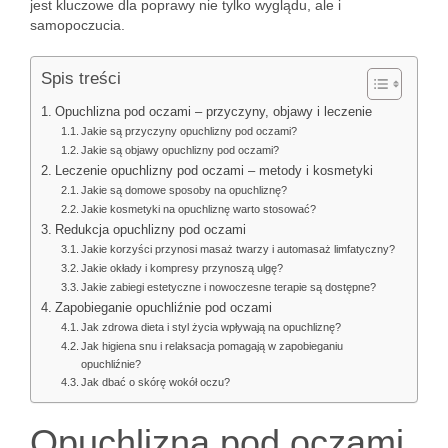
jest kluczowe dla poprawy nie tylko wyglądu, ale i
samopoczucia.
Spis treści
Opuchlizna pod oczami – przyczyny, objawy i leczenie
Jakie są przyczyny opuchlizny pod oczami?
Jakie są objawy opuchlizny pod oczami?
Leczenie opuchlizny pod oczami – metody i kosmetyki
Jakie są domowe sposoby na opuchliznę?
Jakie kosmetyki na opuchliznę warto stosować?
Redukcja opuchlizny pod oczami
Jakie korzyści przynosi masaż twarzy i automasaż limfatyczny?
Jakie okłady i kompresy przynoszą ulgę?
Jakie zabiegi estetyczne i nowoczesne terapie są dostępne?
Zapobieganie opuchliźnie pod oczami
Jak zdrowa dieta i styl życia wpływają na opuchliznę?
Jak higiena snu i relaksacja pomagają w zapobieganiu
opuchliźnie?
Jak dbać o skórę wokół oczu?
Opuchlizna pod oczami