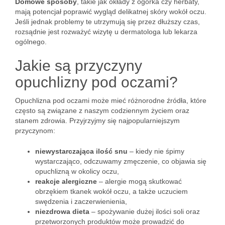
Domowe sposoby
, takie jak okłady z ogórka czy herbaty,
mają potencjał poprawić wygląd delikatnej skóry wokół oczu.
Jeśli jednak problemy te utrzymują się przez dłuższy czas,
rozsądnie jest rozważyć wizytę u dermatologa lub lekarza
ogólnego.
Jakie są przyczyny
opuchlizny pod oczami?
Opuchlizna pod oczami może mieć różnorodne źródła, które
często są związane z naszym codziennym życiem oraz
stanem zdrowia. Przyjrzyjmy się najpopularniejszym
przyczynom:
niewystarczająca ilość snu
– kiedy nie śpimy
wystarczająco, odczuwamy zmęczenie, co objawia się
opuchlizną w okolicy oczu,
reakcje alergiczne
– alergie mogą skutkować
obrzękiem tkanek wokół oczu, a także uczuciem
swędzenia i zaczerwienienia,
niezdrowa dieta
– spożywanie dużej ilości soli oraz
przetworzonych produktów może prowadzić do