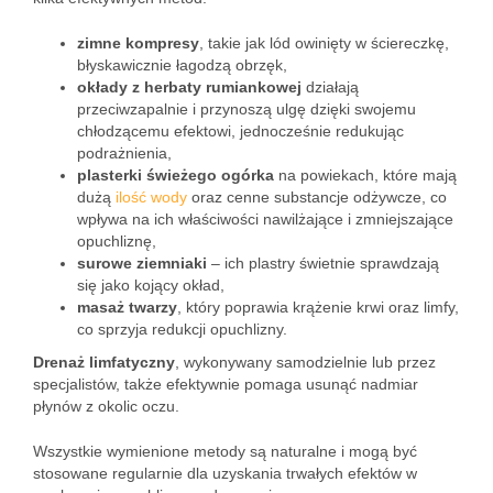
zimne kompresy
, takie jak lód owinięty w ściereczkę,
błyskawicznie łagodzą obrzęk,
okłady z herbaty rumiankowej
działają
przeciwzapalnie i przynoszą ulgę dzięki swojemu
chłodzącemu efektowi, jednocześnie redukując
podrażnienia,
plasterki świeżego ogórka
na powiekach, które mają
dużą
ilość wody
oraz cenne substancje odżywcze, co
wpływa na ich właściwości nawilżające i zmniejszające
opuchliznę,
surowe ziemniaki
– ich plastry świetnie sprawdzają
się jako kojący okład,
masaż twarzy
, który poprawia krążenie krwi oraz limfy,
co sprzyja redukcji opuchlizny.
Drenaż limfatyczny
, wykonywany samodzielnie lub przez
specjalistów, także efektywnie pomaga usunąć nadmiar
płynów z okolic oczu.
Wszystkie wymienione metody są naturalne i mogą być
stosowane regularnie dla uzyskania trwałych efektów w