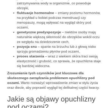
zatrzymywania wody w organizmie, co powoduje
obrzęki,
fluktuacje hormonalne
– zmiany poziomu hormonów,
na przykład u kobiet podczas menstruacji czy
menopauzy, mogą wpływać na wygląd skóry pod
oczami,
genetyczne predyspozycje
– niektóre osoby mają
naturalnie większą skłonność do obrzęków wokół oczu
ze względu na dziedziczenie cech,
pozycja snu
– spanie na brzuchu lub z głową nisko
sprzyja gromadzeniu płynów pod oczami,
proces starzenia
– wraz z wiekiem skóra traci swoją
elastyczność i grubość, co sprawia, że opuchlizna staje
się bardziej widoczna.
Zrozumienie tych czynników jest kluczowe dla
skutecznego zarządzania problemem opuchlizny pod
oczami.
Warto rozważyć wprowadzenie zmian w stylu życia
oraz diecie, aby poprawić wygląd tej delikatnej części twarzy.
Jakie są objawy opuchlizny
pod oczami?