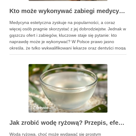
Kto może wykonywać zabiegi medycyny estetycznej? Sprawdź uprawnienia
Medycyna estetyczna zyskuje na popularności, a coraz
więcej osób pragnie skorzystać z jej dobrodziejstw. Jednak w
gąszczu ofert i zabiegów, kluczowe staje się pytanie: kto
naprawdę może je wykonywać? W Polsce prawo jasno
określa, że tylko wykwalifikowani lekarze oraz dentyści mogą
przeprowadzać zabiegi medycyny estetycznej, co ma na celu
zapewnienie …
Zdrowie
Jak zrobić wodę ryżową? Przepis, efekty i zastosowanie w pielęgnacji
Woda ryżowa, choć może wydawać się prostym