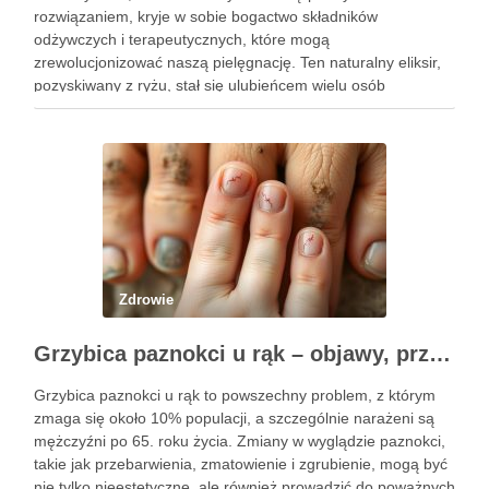
rozwiązaniem, kryje w sobie bogactwo składników
odżywczych i terapeutycznych, które mogą
zrewolucjonizować naszą pielęgnację. Ten naturalny eliksir,
pozyskiwany z ryżu, stał się ulubieńcem wielu osób
dbających o zdrowie włosów oraz kondycję skóry. Dzięki
prostocie przygotowania i niskim kosztom, woda ryżowa jest
dostępna dla …
Zdrowie
Grzybica paznokci u rąk – objawy, przyczyny i skuteczne leczenie
Grzybica paznokci u rąk to powszechny problem, z którym
zmaga się około 10% populacji, a szczególnie narażeni są
mężczyźni po 65. roku życia. Zmiany w wyglądzie paznokci,
takie jak przebarwienia, zmatowienie i zgrubienie, mogą być
nie tylko nieestetyczne, ale również prowadzić do poważnych