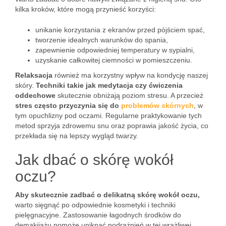
kilka kroków, które mogą przynieść korzyści:
unikanie korzystania z ekranów przed pójściem spać,
tworzenie idealnych warunków do spania,
zapewnienie odpowiedniej temperatury w sypialni,
uzyskanie całkowitej ciemności w pomieszczeniu.
Relaksacja
również ma korzystny wpływ na kondycję naszej
skóry.
Techniki takie jak medytacja czy ćwiczenia
oddechowe
skutecznie obniżają poziom stresu. A przecież
stres często przyczynia się do
problemów skórnych
, w
tym opuchlizny pod oczami. Regularne praktykowanie tych
metod sprzyja zdrowemu snu oraz poprawia jakość życia, co
przekłada się na lepszy wygląd twarzy.
Jak dbać o skórę wokół
oczu?
Aby skutecznie zadbać o delikatną skórę wokół oczu,
warto sięgnąć po odpowiednie kosmetyki i techniki
pielęgnacyjne. Zastosowanie łagodnych środków do
demakijażu pomoże uniknąć podrażnień w tej wrażliwej