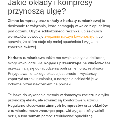
Jakie okłady i kompresy
przynoszą ulgę?
Zimne kompresy
oraz
okłady z herbaty rumiankowej
to
doskonałe rozwiązania, które pomagają w walce z opuchlizną
pod oczami. Użycie schłodzonego ręcznika lub żelowych
woreczków powoduje
zwężenie naczyń krwionośnych
, co
sprawia, że skóra staje się mniej spuchnięta i wygląda
znacznie świeżej.
Herbata rumiankowa
także ma swoje zalety dla delikatnej
skóry wokół oczu. Jej
kojące i przeciwzapalne właściwości
przyczyniają się do łagodzenia podrażnień oraz relaksacji.
Przygotowanie takiego okładu jest proste – wystarczy
zaparzyć torebki rumianku, a następnie schłodzić je w
lodówce przed nałożeniem na powieki.
Te łatwe do wykonania metody w domowym zaciszu nie tylko
przynoszą efekty, ale również są komfortowe w użyciu.
Regularne stosowanie
zimnych kompresów
oraz
okładów
z rumianku
może znacząco poprawić wygląd skóry wokół
oczu, a tym samym pomóc zredukować opuchliznę.