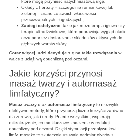
które mogą przynieść natychmiastową ulgę,
Okłady z herbaty – szczególnie rumiankowej lub
zielonej – znane ze swoich właściwości
przeciwzapalnych i łagodzących,
Zabiegi estetyczne
, takie jak mezoterapia igłowa czy
terapie ultradźwiękowe, które poprawiają wygląd okolic
oczu poprzez dostarczanie składników aktywnych do
głębszych warstw skóry.
Coraz więcej ludzi decyduje się na takie rozwiązania
w
walce z uciążliwą opuchlizną pod oczami.
Jakie korzyści przynosi
masaż twarzy i automasaż
limfatyczny?
Masaż twarzy
oraz
automasaż limfatyczny
to niezwykle
efektywne metody, które przynoszą liczne korzyści zarówno
dla zdrowia, jak i urody. Przede wszystkim, wspierają
mikrokrążenie, co ma kluczowe znaczenie w redukcji
opuchlizny pod oczami. Dzięki stymulacji przepływu krwi i
limfy, masaże te skutecznie usuwają nadmiar płynów z