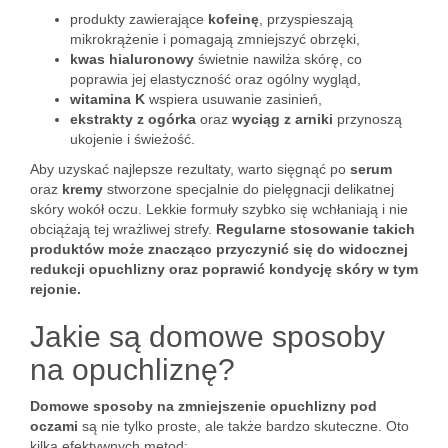
produkty zawierające
kofeinę
, przyspieszają
mikrokrążenie i pomagają zmniejszyć obrzęki,
kwas hialuronowy
świetnie nawilża skórę, co
poprawia jej elastyczność oraz ogólny wygląd,
witamina K
wspiera usuwanie zasinień,
ekstrakty z ogórka
oraz
wyciąg z arniki
przynoszą
ukojenie i świeżość.
Aby uzyskać najlepsze rezultaty, warto sięgnąć po
serum
oraz
kremy
stworzone specjalnie do pielęgnacji delikatnej
skóry wokół oczu. Lekkie formuły szybko się wchłaniają i nie
obciążają tej wrażliwej strefy.
Regularne stosowanie takich
produktów może znacząco przyczynić się do widocznej
redukcji opuchlizny oraz poprawić kondycję skóry w tym
rejonie.
Jakie są domowe sposoby
na opuchliznę?
Domowe sposoby na zmniejszenie opuchlizny pod
oczami
są nie tylko proste, ale także bardzo skuteczne. Oto
kilka efektywnych metod: