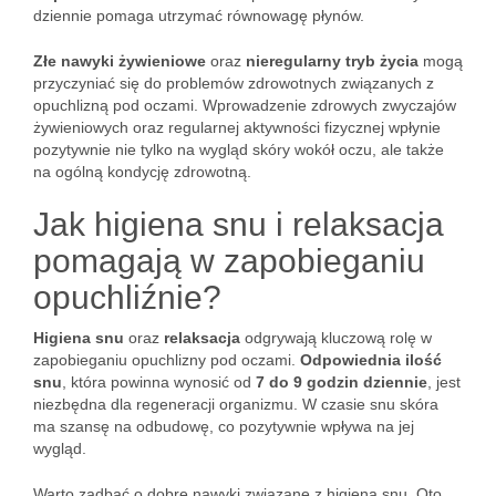
dziennie pomaga utrzymać równowagę płynów.
Złe nawyki żywieniowe
oraz
nieregularny tryb życia
mogą
przyczyniać się do problemów zdrowotnych związanych z
opuchlizną pod oczami. Wprowadzenie zdrowych zwyczajów
żywieniowych oraz regularnej aktywności fizycznej wpłynie
pozytywnie nie tylko na wygląd skóry wokół oczu, ale także
na ogólną kondycję zdrowotną.
Jak higiena snu i relaksacja
pomagają w zapobieganiu
opuchliźnie?
Higiena snu
oraz
relaksacja
odgrywają kluczową rolę w
zapobieganiu opuchlizny pod oczami.
Odpowiednia ilość
snu
, która powinna wynosić od
7 do 9 godzin dziennie
, jest
niezbędna dla regeneracji organizmu. W czasie snu skóra
ma szansę na odbudowę, co pozytywnie wpływa na jej
wygląd.
Warto zadbać o dobre nawyki związane z higieną snu. Oto