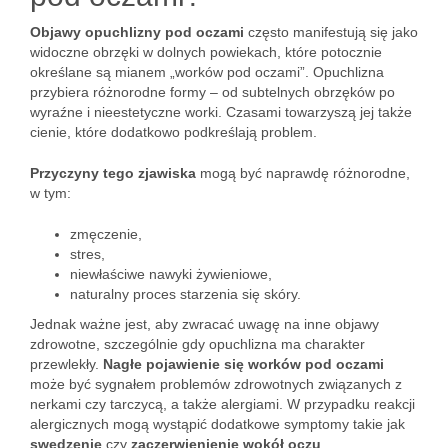
Objawy opuchlizny pod oczami
często manifestują się jako
widoczne obrzęki w dolnych powiekach, które potocznie
określane są mianem „worków pod oczami”. Opuchlizna
przybiera różnorodne formy – od subtelnych obrzęków po
wyraźne i nieestetyczne worki. Czasami towarzyszą jej także
cienie, które dodatkowo podkreślają problem.
Przyczyny tego zjawiska
mogą być naprawdę różnorodne,
w tym:
zmęczenie,
stres,
niewłaściwe nawyki żywieniowe,
naturalny proces starzenia się skóry.
Jednak ważne jest, aby zwracać uwagę na inne objawy
zdrowotne, szczególnie gdy opuchlizna ma charakter
przewlekły.
Nagłe pojawienie się worków pod oczami
może być sygnałem problemów zdrowotnych związanych z
nerkami czy tarczycą, a także alergiami. W przypadku reakcji
alergicznych mogą wystąpić dodatkowe symptomy takie jak
swędzenie
czy
zaczerwienienie wokół oczu
.