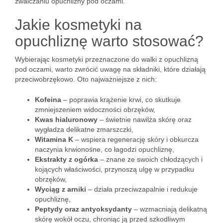
zwalczaniu opuchlizny pod oczami.
Jakie kosmetyki na
opuchliznę warto stosować?
Wybierając kosmetyki przeznaczone do walki z opuchlizną
pod oczami, warto zwrócić uwagę na składniki, które działają
przeciwobrzękowo. Oto najważniejsze z nich:
Kofeina
– poprawia krążenie krwi, co skutkuje
zmniejszeniem widoczności obrzęków,
Kwas hialuronowy
– świetnie nawilża skórę oraz
wygładza delikatne zmarszczki,
Witamina K
– wspiera regenerację skóry i obkurcza
naczynia krwionośne, co łagodzi opuchliznę,
Ekstrakty z ogórka
– znane ze swoich chłodzących i
kojących właściwości, przynoszą ulgę w przypadku
obrzęków,
Wyciąg z arniki
– działa przeciwzapalnie i redukuje
opuchliznę,
Peptydy oraz antyoksydanty
– wzmacniają delikatną
skórę wokół oczu, chroniąc ją przed szkodliwym