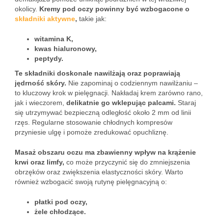
okolicy.
Kremy pod oczy powinny być wzbogacone o
składniki aktywne
,
takie jak:
witamina K,
kwas hialuronowy,
peptydy.
Te składniki doskonale nawilżają oraz poprawiają
jędrność skóry.
Nie zapominaj o codziennym nawilżaniu –
to kluczowy krok w pielęgnacji. Nakładaj krem zarówno rano,
jak i wieczorem,
delikatnie go wklepując palcami.
Staraj
się utrzymywać bezpieczną odległość około 2 mm od linii
rzęs. Regularne stosowanie chłodnych kompresów
przyniesie ulgę i pomoże zredukować opuchliznę.
Masaż obszaru oczu ma zbawienny wpływ na krążenie
krwi oraz limfy,
co może przyczynić się do zmniejszenia
obrzęków oraz zwiększenia elastyczności skóry. Warto
również wzbogacić swoją rutynę pielęgnacyjną o:
płatki pod oczy,
żele chłodzące.