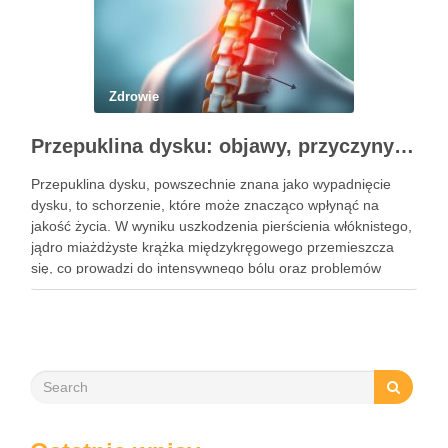
Zdrowie
Przepuklina dysku: objawy, przyczyny i metody leczenia
Przepuklina dysku, powszechnie znana jako wypadnięcie
dysku, to schorzenie, które może znacząco wpłynąć na
jakość życia. W wyniku uszkodzenia pierścienia włóknistego,
jądro miażdżyste krążka międzykręgowego przemieszcza
się, co prowadzi do intensywnego bólu oraz problemów
neurologicznych. Częstość występowania tego schorzenia
rośnie, dotykając głównie osoby w średnim wieku, a jego
objawy mogą …