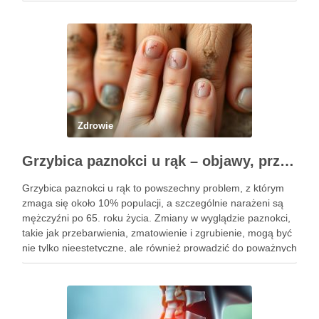
dbających o zdrowie włosów oraz kondycję skóry. Dzięki
prostocie przygotowania i niskim kosztom, woda ryżowa jest
dostępna dla …
Zdrowie
Grzybica paznokci u rąk – objawy, przyczyny i skuteczne leczenie
Grzybica paznokci u rąk to powszechny problem, z którym
zmaga się około 10% populacji, a szczególnie narażeni są
mężczyźni po 65. roku życia. Zmiany w wyglądzie paznokci,
takie jak przebarwienia, zmatowienie i zgrubienie, mogą być
nie tylko nieestetyczne, ale również prowadzić do poważnych
konsekwencji zdrowotnych. Infekcje te są wywoływane przez
…