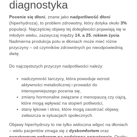
diagnostyka
Pocenie się dłoni
, znane jako
nadpotliwość dłoni
(hiperhydroza), to problem zdrowotny, który dotyka około
3%
populacji. Najczęściej objawy tej dolegliwości pojawiają się w
młodym wieku, zazwyczaj między
14. a 25. rokiem życia
.
Nadmierna produkcja potu w dłoniach może mieć różne
przyczyny – od czynników zdrowotnych po nieodpowiednią
dietę.
Do najczęstszych przyczyn nadpotliwości należy:
nadczynność tarczycy, która powoduje wzrost
aktywności metabolicznej i prowadzi do
intensywniejszego pocenia się,
zmiany hormonalne związane z menopauzą czy ciążą,
które mogą wpływać na stopień potliwości,
stany lękowe i stres, które mogą zaostrzać objawy,
zwłaszcza w sytuacjach społecznych.
Objawy hiperhydrozy to nie tylko widoczna wilgoć na dłoniach
– wielu pacjentów zmaga się z
dyskomfortem
oraz
negatywnym wpływem na codzienną egzystencję
. Osoby