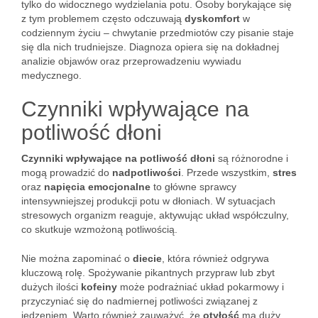
tylko do widocznego wydzielania potu. Osoby borykające się
z tym problemem często odczuwają
dyskomfort
w
codziennym życiu – chwytanie przedmiotów czy pisanie staje
się dla nich trudniejsze. Diagnoza opiera się na dokładnej
analizie objawów oraz przeprowadzeniu wywiadu
medycznego.
Czynniki wpływające na
potliwość dłoni
Czynniki wpływające na potliwość dłoni
są różnorodne i
mogą prowadzić do
nadpotliwości
. Przede wszystkim,
stres
oraz
napięcia emocjonalne
to główne sprawcy
intensywniejszej produkcji potu w dłoniach. W sytuacjach
stresowych organizm reaguje, aktywując układ współczulny,
co skutkuje wzmożoną potliwością.
Nie można zapominać o
diecie
, która również odgrywa
kluczową rolę. Spożywanie pikantnych przypraw lub zbyt
dużych ilości
kofeiny
może podrażniać układ pokarmowy i
przyczyniać się do nadmiernej potliwości związanej z
jedzeniem. Warto również zauważyć, że
otyłość
ma duży