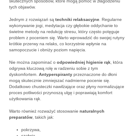
skutecznych sposobów, które mogą pomóc w złagodzeniu
tych objawów.
Jednym z rozwiązań są
techniki relaksacyjne
. Regularne
wykonywanie jogi, medytacja czy głębokie oddychanie to
świetne metody na redukcję stresu, który często potęguje
problem z poceniem się. Warto wprowadzić do swojej rutyny
krótkie przerwy na relaks, co korzystnie wpłynie na
samopoczucie i obniży poziom napięcia.
Nie można zapominać o
odpowiedniej higienie rąk
, która
odgrywa kluczową rolę w radzeniu sobie z tym
dyskomfortem.
Antyperspiranty
przeznaczone do dłoni
mogą skutecznie zmniejszać nadmierne pocenie się.
Dodatkowo chusteczki nawilżające oraz płyny normalizujące
proces potliwości przynoszą ulgę i poprawiają komfort
użytkowania rąk.
Warto również rozważyć stosowanie
naturalnych
preparatów
, takich jak:
pokrzywa,
szałwia,