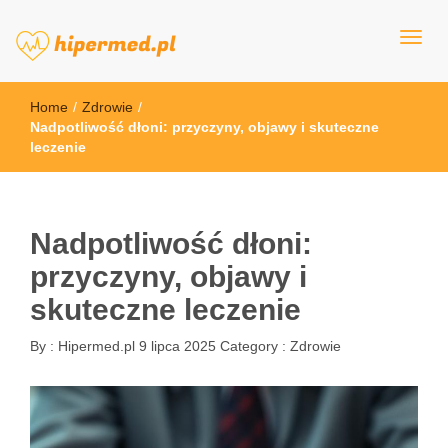
hipermed.pl
Home
/
Zdrowie
/
Nadpotliwość dłoni: przyczyny, objawy i skuteczne
leczenie
Nadpotliwość dłoni:
przyczyny, objawy i
skuteczne leczenie
By :
Hipermed.pl
9 lipca 2025
Category :
Zdrowie