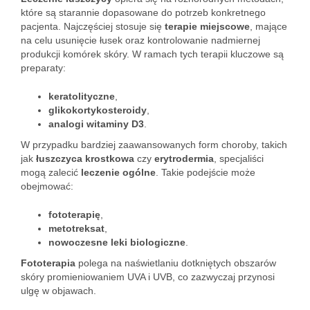
które są starannie dopasowane do potrzeb konkretnego
pacjenta. Najczęściej stosuje się
terapie miejscowe
, mające
na celu usunięcie łusek oraz kontrolowanie nadmiernej
produkcji komórek skóry. W ramach tych terapii kluczowe są
preparaty:
keratolityczne
,
glikokortykosteroidy
,
analogi witaminy D3
.
W przypadku bardziej zaawansowanych form choroby, takich
jak
łuszczyca krostkowa
czy
erytrodermia
, specjaliści
mogą zalecić
leczenie ogólne
. Takie podejście może
obejmować:
fototerapię
,
metotreksat
,
nowoczesne leki biologiczne
.
Fototerapia
polega na naświetlaniu dotkniętych obszarów
skóry promieniowaniem UVA i UVB, co zazwyczaj przynosi
ulgę w objawach.