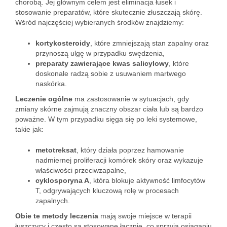
chorobą. Jej głównym celem jest eliminacja łusek i
stosowanie preparatów, które skutecznie złuszczają skórę.
Wśród najczęściej wybieranych środków znajdziemy:
kortykosteroidy
, które zmniejszają stan zapalny oraz
przynoszą ulgę w przypadku swędzenia,
preparaty zawierające kwas salicylowy
, które
doskonale radzą sobie z usuwaniem martwego
naskórka.
Leczenie ogólne
ma zastosowanie w sytuacjach, gdy
zmiany skórne zajmują znaczny obszar ciała lub są bardzo
poważne. W tym przypadku sięga się po leki systemowe,
takie jak:
metotreksat
, który działa poprzez hamowanie
nadmiernej proliferacji komórek skóry oraz wykazuje
właściwości przeciwzapalne,
cyklosporyna A
, która blokuje aktywność limfocytów
T, odgrywających kluczową rolę w procesach
zapalnych.
Obie te metody leczenia
mają swoje miejsce w terapii
łuszczycy i często są stosowane łącznie, co sprzyja osiąganiu