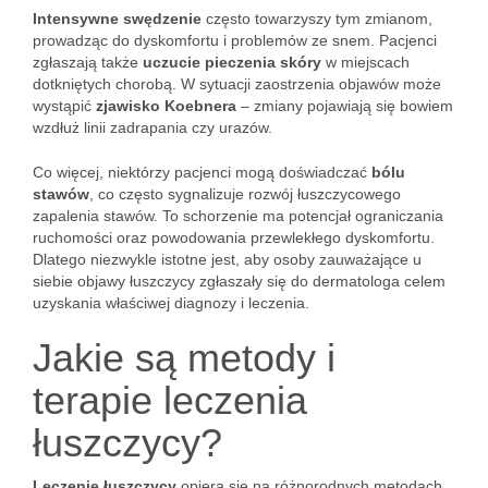
Intensywne swędzenie
często towarzyszy tym zmianom,
prowadząc do dyskomfortu i problemów ze snem. Pacjenci
zgłaszają także
uczucie pieczenia skóry
w miejscach
dotkniętych chorobą. W sytuacji zaostrzenia objawów może
wystąpić
zjawisko Koebnera
– zmiany pojawiają się bowiem
wzdłuż linii zadrapania czy urazów.
Co więcej, niektórzy pacjenci mogą doświadczać
bólu
stawów
, co często sygnalizuje rozwój łuszczycowego
zapalenia stawów. To schorzenie ma potencjał ograniczania
ruchomości oraz powodowania przewlekłego dyskomfortu.
Dlatego niezwykle istotne jest, aby osoby zauważające u
siebie objawy łuszczycy zgłaszały się do dermatologa celem
uzyskania właściwej diagnozy i leczenia.
Jakie są metody i
terapie leczenia
łuszczycy?
Leczenie łuszczycy
opiera się na różnorodnych metodach,