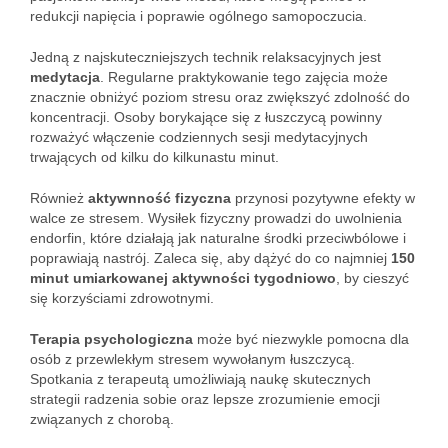
redukcji napięcia i poprawie ogólnego samopoczucia.
Jedną z najskuteczniejszych technik relaksacyjnych jest
medytacja
. Regularne praktykowanie tego zajęcia może
znacznie obniżyć poziom stresu oraz zwiększyć zdolność do
koncentracji. Osoby borykające się z łuszczycą powinny
rozważyć włączenie codziennych sesji medytacyjnych
trwających od kilku do kilkunastu minut.
Również
aktywnność fizyczna
przynosi pozytywne efekty w
walce ze stresem. Wysiłek fizyczny prowadzi do uwolnienia
endorfin, które działają jak naturalne środki przeciwbólowe i
poprawiają nastrój. Zaleca się, aby dążyć do co najmniej
150
minut umiarkowanej aktywności tygodniowo
, by cieszyć
się korzyściami zdrowotnymi.
Terapia psychologiczna
może być niezwykle pomocna dla
osób z przewlekłym stresem wywołanym łuszczycą.
Spotkania z terapeutą umożliwiają naukę skutecznych
strategii radzenia sobie oraz lepsze zrozumienie emocji
związanych z chorobą.