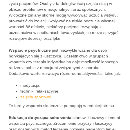
życia pacjentów. Osoby z tą dolegliwością często stają w
obliczu problemów emocjonalnych oraz społecznych.
Widoczne zmiany skórne mogą wywoływać uczucia wstydu,
prowadzić do izolacji i wpływać na niskie poczucie własnej
wartości. W efekcie, niektórzy pacjenci rezygnują z
uczestnictwa w spotkaniach towarzyskich, co może sprzyjać
rozwojowi depresji oraz lęku.
Wsparcie psychiczne
jest niezwykle ważne dla osób
borykających się z łuszczycą. Uczestnictwo w grupach
wsparcia czy terapia indywidualna daje możliwość lepszego
radzenia sobie z emocjami związanymi z chorobą.
Dodatkowo warto rozważyć różnorodne aktywności, takie jak:
medytacja,
techniki relaksacyjne,
zajęcia sportowe
.
Te formy wsparcia skutecznie pomagają w redukcji stresu.
Edukacja dotycząca schorzenia
stanowi kluczowy element
wsparcia psychicznego. Zrozumienie przyczyn łuszczycy
oraz dostępnych metod leczenia pozwala pacjentom lepiej