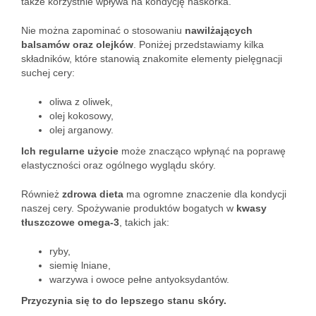
także korzystnie wpływa na kondycję naskórka.
Nie można zapominać o stosowaniu
nawilżających
balsamów oraz olejków
. Poniżej przedstawiamy kilka
składników, które stanowią znakomite elementy pielęgnacji
suchej cery:
oliwa z oliwek,
olej kokosowy,
olej arganowy.
Ich regularne użycie
może znacząco wpłynąć na poprawę
elastyczności oraz ogólnego wyglądu skóry.
Również
zdrowa dieta
ma ogromne znaczenie dla kondycji
naszej cery. Spożywanie produktów bogatych w
kwasy
tłuszczowe omega-3
, takich jak:
ryby,
siemię lniane,
warzywa i owoce pełne antyoksydantów.
Przyczynia się to do lepszego stanu skóry.