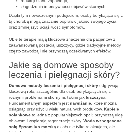
redukcji stanu zapalnego,
złagodzenia intensywności objawów skórnych.
Dzięki tym nowoczesnym podejściom, osoby borykające się z
tą chorobą mogą znacznie poprawić jakość swojego życia
oraz zmniejszyć uciążliwość symptomów.
Obie te terapie mają kluczowe znaczenie dla pacjentów z
zaawansowaną postacią łuszczycy, gdzie tradycyjne metody
często zawodzą i nie przynoszą oczekiwanych efektów.
Jakie są domowe sposoby
leczenia i pielęgnacji skóry?
Domowe metody leczenia i pielęgnacji skóry
odgrywają
kluczową rolę, szczególnie dla osób borykających się z
różnymi problemami skórnymi, takimi jak
łuszczyca
.
Fundamentalnym aspektem jest
nawilżanie
, które można
osiągnąć przy użyciu wielu naturalnych produktów.
Kąpiele
solankowe
to jedna z popularniejszych opcji; przynoszą ulgę
objawom i wspierają regenerację skóry.
Woda wzbogacona
solą Epsom lub morską
działa nie tylko relaksująco, ale