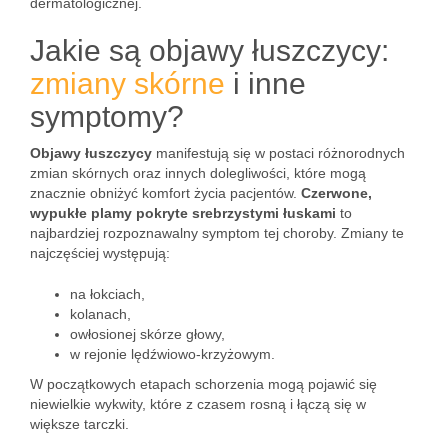
dermatologicznej.
Jakie są objawy łuszczycy:
zmiany skórne
i inne
symptomy?
Objawy łuszczycy
manifestują się w postaci różnorodnych
zmian skórnych oraz innych dolegliwości, które mogą
znacznie obniżyć komfort życia pacjentów.
Czerwone,
wypukłe plamy pokryte srebrzystymi łuskami
to
najbardziej rozpoznawalny symptom tej choroby. Zmiany te
najczęściej występują:
na łokciach,
kolanach,
owłosionej skórze głowy,
w rejonie lędźwiowo-krzyżowym.
W początkowych etapach schorzenia mogą pojawić się
niewielkie wykwity, które z czasem rosną i łączą się w
większe tarczki.