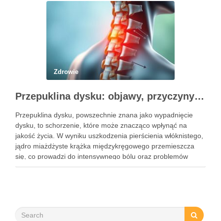
Zdrowie
Przepuklina dysku: objawy, przyczyny i metody leczenia
Przepuklina dysku, powszechnie znana jako wypadnięcie
dysku, to schorzenie, które może znacząco wpłynąć na
jakość życia. W wyniku uszkodzenia pierścienia włóknistego,
jądro miażdżyste krążka międzykręgowego przemieszcza
się, co prowadzi do intensywnego bólu oraz problemów
neurologicznych. Częstość występowania tego schorzenia
rośnie, dotykając głównie osoby w średnim wieku, a jego
objawy mogą …