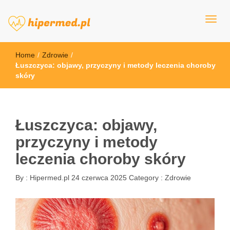
hipermed.pl
Home
/
Zdrowie
/
Łuszczyca: objawy, przyczyny i metody leczenia choroby
skóry
Łuszczyca: objawy,
przyczyny i metody
leczenia choroby skóry
By :
Hipermed.pl
24 czerwca 2025
Category :
Zdrowie