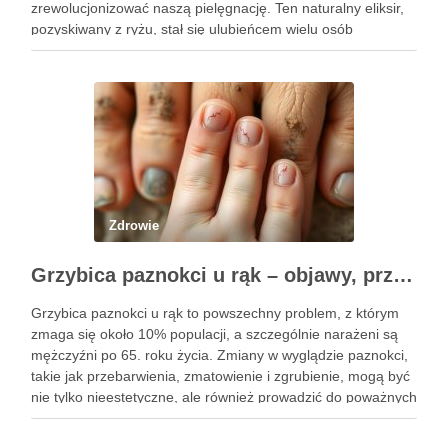
zrewolucjonizować naszą pielęgnację. Ten naturalny eliksir,
pozyskiwany z ryżu, stał się ulubieńcem wielu osób
dbających o zdrowie włosów oraz kondycję skóry. Dzięki
prostocie przygotowania i niskim kosztom, woda ryżowa jest
dostępna dla …
Zdrowie
Grzybica paznokci u rąk – objawy, przyczyny i skuteczne leczenie
Grzybica paznokci u rąk to powszechny problem, z którym
zmaga się około 10% populacji, a szczególnie narażeni są
mężczyźni po 65. roku życia. Zmiany w wyglądzie paznokci,
takie jak przebarwienia, zmatowienie i zgrubienie, mogą być
nie tylko nieestetyczne, ale również prowadzić do poważnych
konsekwencji zdrowotnych. Infekcje te są wywoływane przez
…