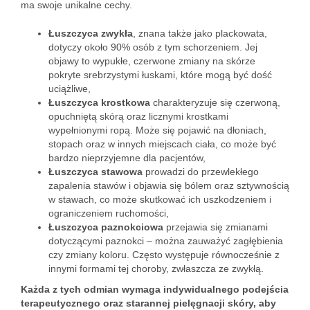
ma swoje unikalne cechy.
Łuszczyca zwykła
, znana także jako plackowata,
dotyczy około 90% osób z tym schorzeniem. Jej
objawy to wypukłe, czerwone zmiany na skórze
pokryte srebrzystymi łuskami, które mogą być dość
uciążliwe,
Łuszczyca krostkowa
charakteryzuje się czerwoną,
opuchniętą skórą oraz licznymi krostkami
wypełnionymi ropą. Może się pojawić na dłoniach,
stopach oraz w innych miejscach ciała, co może być
bardzo nieprzyjemne dla pacjentów,
Łuszczyca stawowa
prowadzi do przewlekłego
zapalenia stawów i objawia się bólem oraz sztywnością
w stawach, co może skutkować ich uszkodzeniem i
ograniczeniem ruchomości,
Łuszczyca paznokciowa
przejawia się zmianami
dotyczącymi paznokci – można zauważyć zagłębienia
czy zmiany koloru. Często występuje równocześnie z
innymi formami tej choroby, zwłaszcza ze zwykłą.
Każda z tych odmian wymaga indywidualnego podejścia
terapeutycznego oraz starannej pielęgnacji skóry, aby