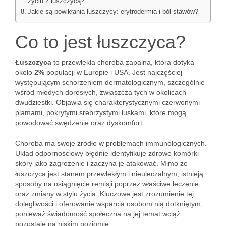
życiu z łuszczycą?
Jakie są powikłania łuszczycy: erytrodermia i ból stawów?
Co to jest łuszczyca?
Łuszczyca
to przewlekła choroba zapalna, która dotyka
około
2%
populacji w Europie i USA. Jest najczęściej
występującym schorzeniem dermatologicznym, szczególnie
wśród młodych dorosłych, zwłaszcza tych w okolicach
dwudziestki. Objawia się charakterystycznymi czerwonymi
plamami, pokrytymi srebrzystymi łuskami, które mogą
powodować swędzenie oraz dyskomfort.
Choroba ma swoje źródło w problemach immunologicznych.
Układ odpornościowy błędnie identyfikuje zdrowe komórki
skóry jako zagrożenie i zaczyna je atakować. Mimo że
łuszczyca jest stanem przewlekłym i nieuleczalnym, istnieją
sposoby na osiągnięcie remisji poprzez właściwe leczenie
oraz zmiany w stylu życia. Kluczowe jest zrozumienie tej
dolegliwości i oferowanie wsparcia osobom nią dotkniętym,
ponieważ świadomość społeczna na jej temat wciąż
pozostaje na niskim poziomie.