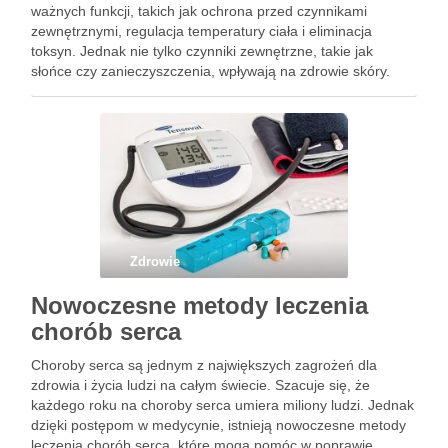
ważnych funkcji, takich jak ochrona przed czynnikami
zewnętrznymi, regulacja temperatury ciała i eliminacja
toksyn. Jednak nie tylko czynniki zewnętrzne, takie jak
słońce czy zanieczyszczenia, wpływają na zdrowie skóry.
Dieta również odgrywa ważną rolę w utrzymaniu zdrowej
skóry. W tym artykule omówimy …
Zdrowie
Nowoczesne metody leczenia
chorób serca
Choroby serca są jednym z największych zagrożeń dla
zdrowia i życia ludzi na całym świecie. Szacuje się, że
każdego roku na choroby serca umiera miliony ludzi. Jednak
dzięki postępom w medycynie, istnieją nowoczesne metody
leczenia chorób serca, które mogą pomóc w poprawie