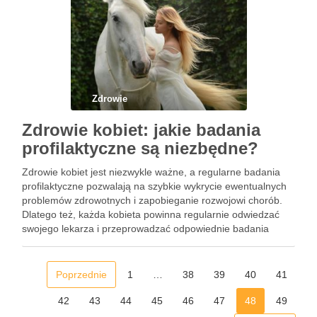
Zdrowie
Zdrowie kobiet: jakie badania
profilaktyczne są niezbędne?
Zdrowie kobiet jest niezwykle ważne, a regularne badania
profilaktyczne pozwalają na szybkie wykrycie ewentualnych
problemów zdrowotnych i zapobieganie rozwojowi chorób.
Dlatego też, każda kobieta powinna regularnie odwiedzać
swojego lekarza i przeprowadzać odpowiednie badania
profilaktyczne. Pierwszym i jednym z najważniejszych badań,
jakie kobieta powinna przeprowadzać, jest badanie piersi.
Badanie piersi pozwala …
Poprzednie
1
…
38
39
40
41
42
43
44
45
46
47
48
49