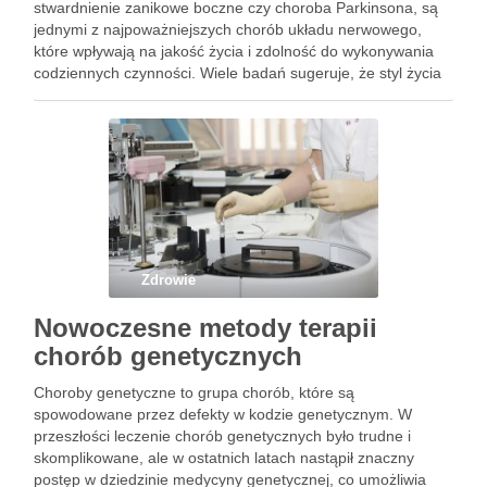
stwardnienie zanikowe boczne czy choroba Parkinsona, są
jednymi z najpoważniejszych chorób układu nerwowego,
które wpływają na jakość życia i zdolność do wykonywania
codziennych czynności. Wiele badań sugeruje, że styl życia
może wpływać na ryzyko rozwoju chorób
neurodegeneracyjnych. Lekarze i specjaliści od zdrowia
zalecają, abyśmy …
Zdrowie
Nowoczesne metody terapii
chorób genetycznych
Choroby genetyczne to grupa chorób, które są
spowodowane przez defekty w kodzie genetycznym. W
przeszłości leczenie chorób genetycznych było trudne i
skomplikowane, ale w ostatnich latach nastąpił znaczny
postęp w dziedzinie medycyny genetycznej, co umożliwia