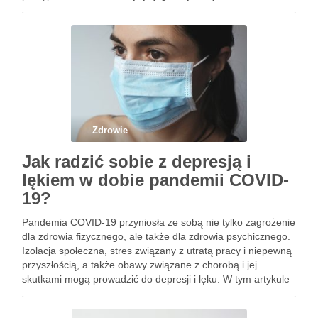
stosowanie nowoczesnych metod terapii chorób
genetycznych. Lekarze i specjaliści od zdrowia wykorzystują
terapię genową, terapię …
Zdrowie
Jak radzić sobie z depresją i
lękiem w dobie pandemii COVID-
19?
Pandemia COVID-19 przyniosła ze sobą nie tylko zagrożenie
dla zdrowia fizycznego, ale także dla zdrowia psychicznego.
Izolacja społeczna, stres związany z utratą pracy i niepewną
przyszłością, a także obawy związane z chorobą i jej
skutkami mogą prowadzić do depresji i lęku. W tym artykule
omówimy, jak radzić sobie z depresją …