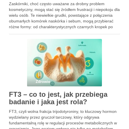
Zaskórniki, choć często uważane za drobny problem
kosmetyczny, mogą stać się źródłem frustracji i niepokoju dla
wielu osób. Te niewielkie grudki, powstające z połączenia
obumarłych komórek naskórka i sebum, mogą przybierać
różne formy: od charakterystycznych czarnych kropek po
białe, kaszkowate wykwity. Ich obecność na skórze,
zwłaszcza w okresach hormonalnych zmian, …
Zdrowie
FT3 – co to jest, jak przebiega
badanie i jaka jest rola?
FT3, czyli wolna frakcja trijodotyroniny, to kluczowy hormon
wydzielany przez gruczoł tarczowy, który odgrywa
fundamentalną rolę w regulacji procesów metabolicznych w
organizmie. Jego poziom wpływa nie tylko na metabolizm