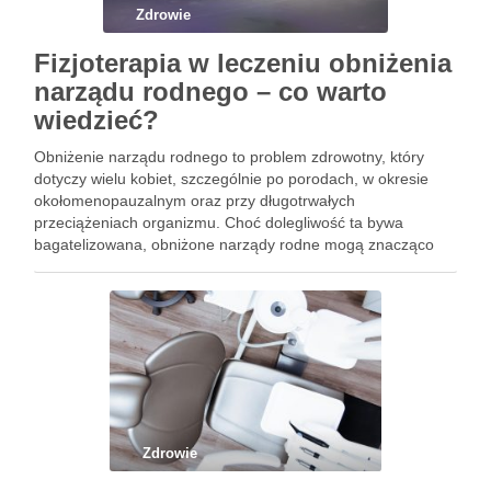
Zdrowie
Fizjoterapia w leczeniu obniżenia
narządu rodnego – co warto
wiedzieć?
Obniżenie narządu rodnego to problem zdrowotny, który
dotyczy wielu kobiet, szczególnie po porodach, w okresie
okołomenopauzalnym oraz przy długotrwałych
przeciążeniach organizmu. Choć dolegliwość ta bywa
bagatelizowana, obniżone narządy rodne mogą znacząco
wpływać na komfort życia, aktywność fizyczną oraz
funkcjonowanie układu moczowo-płciowego. Współczesna
medycyna coraz częściej podkreśla rolę fizjoterapii jako
istotnego …
Zdrowie