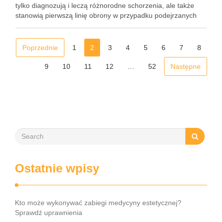
tylko diagnozują i leczą różnorodne schorzenia, ale także
stanowią pierwszą linię obrony w przypadku podejrzanych
zmian na skórze. Od powszechnych problemów, takich jak
trądzik czy łuszczyca, po poważne …
Poprzednie
1
2
3
4
5
6
7
8
9
10
11
12
…
52
Następne
Ostatnie wpisy
Kto może wykonywać zabiegi medycyny estetycznej?
Sprawdź uprawnienia