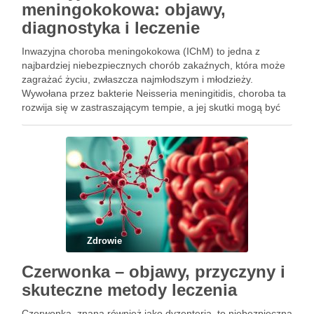
meningokokowa: objawy,
diagnostyka i leczenie
Inwazyjna choroba meningokokowa (IChM) to jedna z
najbardziej niebezpiecznych chorób zakaźnych, która może
zagrażać życiu, zwłaszcza najmłodszym i młodzieży.
Wywołana przez bakterie Neisseria meningitidis, choroba ta
rozwija się w zastraszającym tempie, a jej skutki mogą być
tragiczne – śmiertelność sięga nawet 70% w przypadku
sepsy. W Polsce każdego roku rejestruje …
Zdrowie
Czerwonka – objawy, przyczyny i
skuteczne metody leczenia
Czerwonka, znana również jako dyzenteria, to niebezpieczna