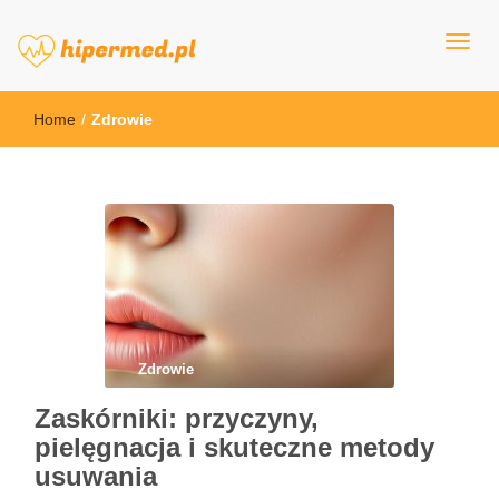
hipermed.pl
Home
/
Zdrowie
Zdrowie
Zaskórniki: przyczyny,
pielęgnacja i skuteczne metody
usuwania