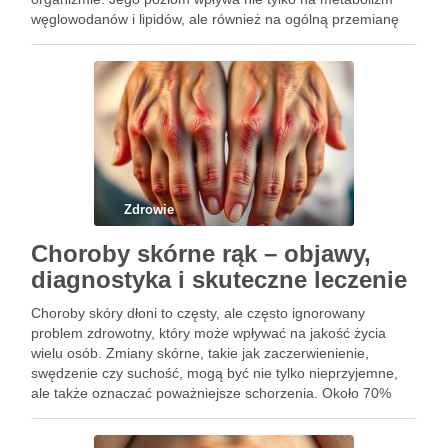
węglowodanów i lipidów, ale również na ogólną przemianę
materii. Właściwe zrozumienie roli FT3 jest niezbędne w
diagnostyce chorób tarczycy, takich jak …
Zdrowie
Choroby skórne rąk – objawy,
diagnostyka i skuteczne leczenie
Choroby skóry dłoni to częsty, ale często ignorowany
problem zdrowotny, który może wpływać na jakość życia
wielu osób. Zmiany skórne, takie jak zaczerwienienie,
swędzenie czy suchość, mogą być nie tylko nieprzyjemne,
ale także oznaczać poważniejsze schorzenia. Około 70%
przypadków diagnostyki chorób skórnych rąk dotyczy
zapaleń, takich jak atopowe zapalenie skóry …