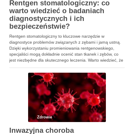
Rentgen stomatologiczny: co
warto wiedzieć o badaniach
diagnostycznych i ich
bezpieczeństwie?
Rentgen stomatologiczny to kluczowe narzędzie w
diagnostyce problemów związanych z zębami i jamą ustną.
Dzięki wykorzystaniu promieniowania rentgenowskiego,
specjaliści mogą dokładnie ocenić stan tkanek i zębów, co
jest niezbędne dla skutecznego leczenia. Warto wiedzieć, że
istnieje kilka rodzajów rentgenów stomatologicznych, każdy z
nich dostosowany do różnych potrzeb klinicznych, od
diagnostyki …
Zdrowie
Inwazyjna choroba