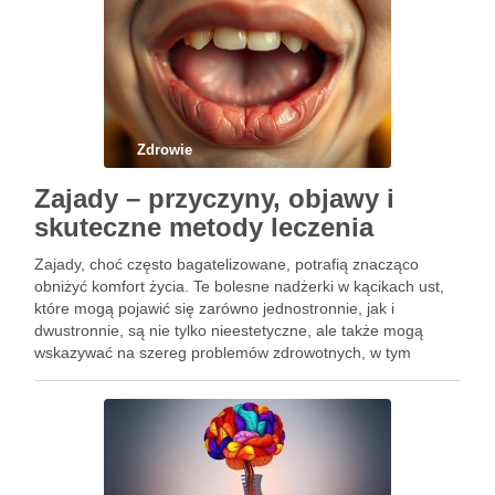
Zdrowie
Zajady – przyczyny, objawy i
skuteczne metody leczenia
Zajady, choć często bagatelizowane, potrafią znacząco
obniżyć komfort życia. Te bolesne nadżerki w kącikach ust,
które mogą pojawić się zarówno jednostronnie, jak i
dwustronnie, są nie tylko nieestetyczne, ale także mogą
wskazywać na szereg problemów zdrowotnych, w tym
niedobory witamin czy infekcje. Ich leczenie, chociaż
zazwyczaj skuteczne i szybkie, wymaga …