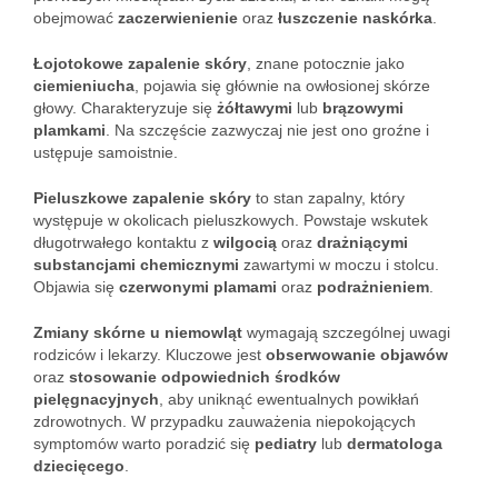
obejmować
zaczerwienienie
oraz
łuszczenie naskórka
.
Łojotokowe zapalenie skóry
, znane potocznie jako
ciemieniucha
, pojawia się głównie na owłosionej skórze
głowy. Charakteryzuje się
żółtawymi
lub
brązowymi
plamkami
. Na szczęście zazwyczaj nie jest ono groźne i
ustępuje samoistnie.
Pieluszkowe zapalenie skóry
to stan zapalny, który
występuje w okolicach pieluszkowych. Powstaje wskutek
długotrwałego kontaktu z
wilgocią
oraz
drażniącymi
substancjami chemicznymi
zawartymi w moczu i stolcu.
Objawia się
czerwonymi plamami
oraz
podrażnieniem
.
Zmiany skórne u niemowląt
wymagają szczególnej uwagi
rodziców i lekarzy. Kluczowe jest
obserwowanie objawów
oraz
stosowanie odpowiednich środków
pielęgnacyjnych
, aby uniknąć ewentualnych powikłań
zdrowotnych. W przypadku zauważenia niepokojących
symptomów warto poradzić się
pediatry
lub
dermatologa
dziecięcego
.