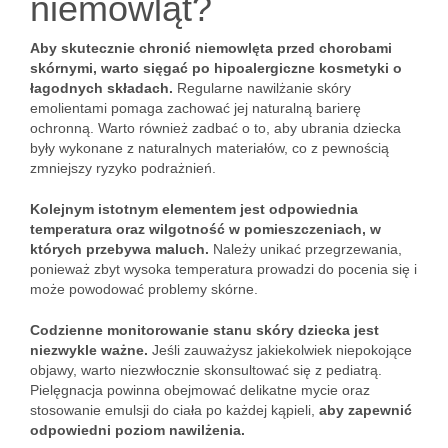
niemowląt?
Aby skutecznie chronić niemowlęta przed chorobami
skórnymi, warto sięgać po hipoalergiczne kosmetyki o
łagodnych składach.
Regularne nawilżanie skóry
emolientami pomaga zachować jej naturalną barierę
ochronną. Warto również zadbać o to, aby ubrania dziecka
były wykonane z naturalnych materiałów, co z pewnością
zmniejszy ryzyko podrażnień.
Kolejnym istotnym elementem jest odpowiednia
temperatura oraz wilgotność w pomieszczeniach, w
których przebywa maluch.
Należy unikać przegrzewania,
ponieważ zbyt wysoka temperatura prowadzi do pocenia się i
może powodować problemy skórne.
Codzienne monitorowanie stanu skóry dziecka jest
niezwykle ważne.
Jeśli zauważysz jakiekolwiek niepokojące
objawy, warto niezwłocznie skonsultować się z pediatrą.
Pielęgnacja powinna obejmować delikatne mycie oraz
stosowanie emulsji do ciała po każdej kąpieli,
aby zapewnić
odpowiedni poziom nawilżenia.