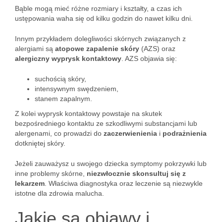
Bąble mogą mieć różne rozmiary i kształty, a czas ich
ustępowania waha się od kilku godzin do nawet kilku dni.
Innym przykładem dolegliwości skórnych związanych z
alergiami są
atopowe zapalenie skóry
(AZS) oraz
alergiczny wyprysk kontaktowy
. AZS objawia się:
suchością skóry,
intensywnym swędzeniem,
stanem zapalnym.
Z kolei wyprysk kontaktowy powstaje na skutek
bezpośredniego kontaktu ze szkodliwymi substancjami lub
alergenami, co prowadzi do
zaczerwienienia
i
podrażnienia
dotkniętej skóry.
Jeżeli zauważysz u swojego dziecka symptomy pokrzywki lub
inne problemy skórne,
niezwłocznie skonsultuj się z
lekarzem
. Właściwa diagnostyka oraz leczenie są niezwykle
istotne dla zdrowia malucha.
Jakie są objawy i