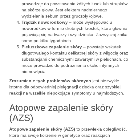
prowadząc do powstawania żółtych łusek lub strupków
na skórze głowy. Jest efektem nadmiernego
wydzielania sebum przez gruczoły łojowe.
Trądzik noworodkowy
– może występować u
noworodków w formie drobnych krostek, które głównie
pojawiają się na twarzy i szyi dziecka. Zazwyczaj znika
samo po kilku tygodniach.
Pieluszkowe zapalenie skóry
– powstaje wskutek
długotrwałego kontaktu delikatnej skóry z wilgocią oraz
substancjami chemicznymi zawartymi w pieluchach, co
może prowadzić do podrażnienia okolic intymnych
niemowlęcia.
Zrozumienie tych problemów skórnych
jest niezwykle
istotne dla odpowiedniej pielęgnacji dziecka oraz szybkiej
reakcji na wszelkie niepokojące symptomy u najmłodszych.
Atopowe zapalenie skóry
(AZS)
Atopowe zapalenie skóry (AZS)
to przewlekła dolegliwość,
która ma swoje korzenie w genetyce oraz reakcjach