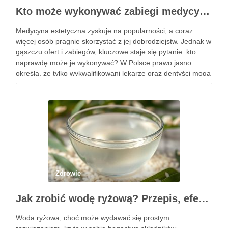
Kto może wykonywać zabiegi medycyny estetycznej? Sprawdź uprawnienia
Medycyna estetyczna zyskuje na popularności, a coraz
więcej osób pragnie skorzystać z jej dobrodziejstw. Jednak w
gąszczu ofert i zabiegów, kluczowe staje się pytanie: kto
naprawdę może je wykonywać? W Polsce prawo jasno
określa, że tylko wykwalifikowani lekarze oraz dentyści mogą
przeprowadzać zabiegi medycyny estetycznej, co ma na celu
zapewnienie …
Zdrowie
Jak zrobić wodę ryżową? Przepis, efekty i zastosowanie w pielęgnacji
Woda ryżowa, choć może wydawać się prostym