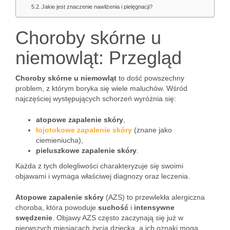
Jakie jest znaczenie nawilżenia i pielęgnacji?
Choroby skórne u
niemowląt: Przegląd
Choroby skórne u niemowląt
to dość powszechny
problem, z którym boryka się wiele maluchów. Wśród
najczęściej występujących schorzeń wyróżnia się:
atopowe zapalenie skóry
,
łojotokowe zapalenie skóry
(znane jako
ciemieniucha),
pieluszkowe zapalenie skóry
.
Każda z tych dolegliwości charakteryzuje się swoimi
objawami i wymaga właściwej diagnozy oraz leczenia.
Atopowe zapalenie skóry
(AZS) to przewlekła alergiczna
choroba, która powoduje
suchość
i
intensywne
swędzenie
. Objawy AZS często zaczynają się już w
pierwszych miesiącach życia dziecka, a ich oznaki mogą