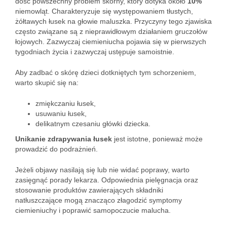
dość powszechny problem skórny, który dotyka około
10%
niemowląt. Charakteryzuje się występowaniem tłustych,
żółtawych łusek na głowie maluszka. Przyczyny tego zjawiska
często związane są z nieprawidłowym działaniem gruczołów
łojowych. Zazwyczaj ciemieniucha pojawia się w pierwszych
tygodniach życia i zazwyczaj ustępuje samoistnie.
Aby zadbać o skórę dzieci dotkniętych tym schorzeniem,
warto skupić się na:
zmiękczaniu łusek,
usuwaniu łusek,
delikatnym czesaniu główki dziecka.
Unikanie zdrapywania łusek
jest istotne, ponieważ może
prowadzić do podrażnień.
Jeżeli objawy nasilają się lub nie widać poprawy, warto
zasięgnąć porady lekarza. Odpowiednia pielęgnacja oraz
stosowanie produktów zawierających składniki
natłuszczające mogą znacząco złagodzić symptomy
ciemieniuchy i poprawić samopoczucie malucha.