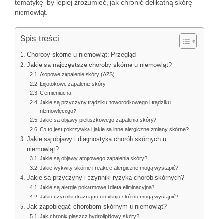
tematykę, by lepiej zrozumieć, jak chronić delikatną skórę
niemowląt.
Spis treści
Choroby skórne u niemowląt: Przegląd
Jakie są najczęstsze choroby skórne u niemowląt?
Atopowe zapalenie skóry (AZS)
Łojotokowe zapalenie skóry
Ciemieniucha
Jakie są przyczyny trądziku noworodkowego i trądziku
niemowlęcego?
Jakie są objawy pieluszkowego zapalenia skóry?
Co to jest pokrzywka i jakie są inne alergiczne zmiany skórne?
Jakie są objawy i diagnostyka chorób skórnych u
niemowląt?
Jakie są objawy atopowego zapalenia skóry?
Jakie wykwity skórne i reakcje alergiczne mogą wystąpić?
Jakie są przyczyny i czynniki ryzyka chorób skórnych?
Jakie są alergie pokarmowe i dieta eliminacyjna?
Jakie czynniki drażniące i infekcje skórne mogą wystąpić?
Jak zapobiegać chorobom skórnym u niemowląt?
Jak chronić płaszcz hydrolipidowy skóry?