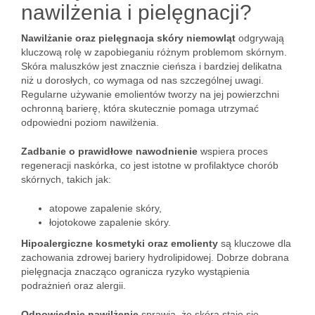
nawilżenia i pielęgnacji?
Nawilżanie oraz pielęgnacja skóry niemowląt
odgrywają
kluczową rolę w zapobieganiu różnym problemom skórnym.
Skóra maluszków jest znacznie cieńsza i bardziej delikatna
niż u dorosłych, co wymaga od nas szczególnej uwagi.
Regularne używanie emolientów tworzy na jej powierzchni
ochronną barierę, która skutecznie pomaga utrzymać
odpowiedni poziom nawilżenia.
Zadbanie o prawidłowe nawodnienie
wspiera proces
regeneracji naskórka, co jest istotne w profilaktyce chorób
skórnych, takich jak:
atopowe zapalenie skóry,
łojotokowe zapalenie skóry.
Hipoalergiczne kosmetyki oraz emolienty
są kluczowe dla
zachowania zdrowej bariery hydrolipidowej. Dobrze dobrana
pielęgnacja znacząco ogranicza ryzyko wystąpienia
podrażnień oraz alergii.
Odpowiednie nawilżenie
sprawia, że skóra staje się