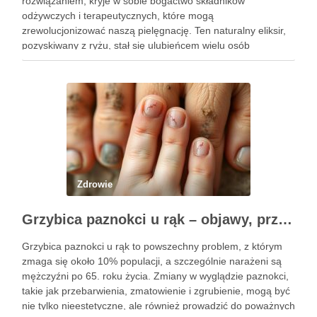
rozwiązaniem, kryje w sobie bogactwo składników
odżywczych i terapeutycznych, które mogą
zrewolucjonizować naszą pielęgnację. Ten naturalny eliksir,
pozyskiwany z ryżu, stał się ulubieńcem wielu osób
dbających o zdrowie włosów oraz kondycję skóry. Dzięki
prostocie przygotowania i niskim kosztom, woda ryżowa jest
dostępna dla …
Zdrowie
Grzybica paznokci u rąk – objawy, przyczyny i skuteczne leczenie
Grzybica paznokci u rąk to powszechny problem, z którym
zmaga się około 10% populacji, a szczególnie narażeni są
mężczyźni po 65. roku życia. Zmiany w wyglądzie paznokci,
takie jak przebarwienia, zmatowienie i zgrubienie, mogą być
nie tylko nieestetyczne, ale również prowadzić do poważnych