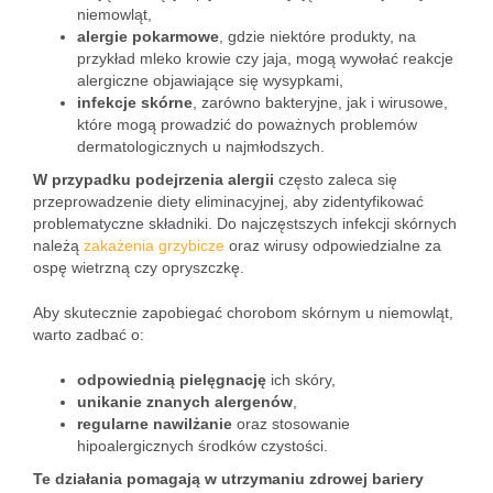
niemowląt,
alergie pokarmowe
, gdzie niektóre produkty, na
przykład mleko krowie czy jaja, mogą wywołać reakcje
alergiczne objawiające się wysypkami,
infekcje skórne
, zarówno bakteryjne, jak i wirusowe,
które mogą prowadzić do poważnych problemów
dermatologicznych u najmłodszych.
W przypadku podejrzenia alergii
często zaleca się
przeprowadzenie diety eliminacyjnej, aby zidentyfikować
problematyczne składniki. Do najczęstszych infekcji skórnych
należą
zakażenia grzybicze
oraz wirusy odpowiedzialne za
ospę wietrzną czy opryszczkę.
Aby skutecznie zapobiegać chorobom skórnym u niemowląt,
warto zadbać o:
odpowiednią pielęgnację
ich skóry,
unikanie znanych alergenów
,
regularne nawilżanie
oraz stosowanie
hipoalergicznych środków czystości.
Te działania pomagają w utrzymaniu zdrowej bariery