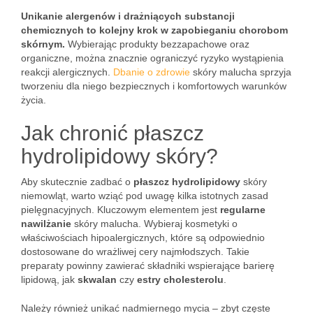
Unikanie alergenów i drażniących substancji
chemicznych to kolejny krok w zapobieganiu chorobom
skórnym.
Wybierając produkty bezzapachowe oraz
organiczne, można znacznie ograniczyć ryzyko wystąpienia
reakcji alergicznych.
Dbanie o zdrowie
skóry malucha sprzyja
tworzeniu dla niego bezpiecznych i komfortowych warunków
życia.
Jak chronić płaszcz
hydrolipidowy skóry?
Aby skutecznie zadbać o
płaszcz hydrolipidowy
skóry
niemowląt, warto wziąć pod uwagę kilka istotnych zasad
pielęgnacyjnych. Kluczowym elementem jest
regularne
nawilżanie
skóry malucha. Wybieraj kosmetyki o
właściwościach hipoalergicznych, które są odpowiednio
dostosowane do wrażliwej cery najmłodszych. Takie
preparaty powinny zawierać składniki wspierające barierę
lipidową, jak
skwalan
czy
estry cholesterolu
.
Należy również unikać nadmiernego mycia – zbyt częste