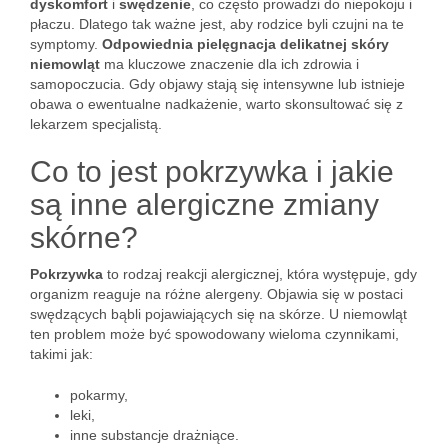
dyskomfort
i
swędzenie
, co często prowadzi do niepokoju i
płaczu. Dlatego tak ważne jest, aby rodzice byli czujni na te
symptomy.
Odpowiednia pielęgnacja delikatnej skóry
niemowląt
ma kluczowe znaczenie dla ich zdrowia i
samopoczucia. Gdy objawy stają się intensywne lub istnieje
obawa o ewentualne nadkażenie, warto skonsultować się z
lekarzem specjalistą.
Co to jest pokrzywka i jakie
są inne alergiczne zmiany
skórne?
Pokrzywka
to rodzaj reakcji alergicznej, która występuje, gdy
organizm reaguje na różne alergeny. Objawia się w postaci
swędzących bąbli pojawiających się na skórze. U niemowląt
ten problem może być spowodowany wieloma czynnikami,
takimi jak:
pokarmy,
leki,
inne substancje drażniące.