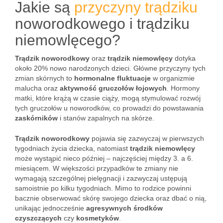
Jakie są
przyczyny trądziku
noworodkowego i trądziku
niemowlęcego?
Trądzik noworodkowy
oraz
trądzik niemowlęcy
dotyka
około 20% nowo narodzonych dzieci. Główne przyczyny tych
zmian skórnych to
hormonalne fluktuacje
w organizmie
malucha oraz
aktywność gruczołów łojowych
. Hormony
matki, które krążą w czasie ciąży, mogą stymulować rozwój
tych gruczołów u noworodków, co prowadzi do powstawania
zaskórników
i stanów zapalnych na skórze.
Trądzik noworodkowy
pojawia się zazwyczaj w pierwszych
tygodniach życia dziecka, natomiast
trądzik niemowlęcy
może wystąpić nieco później – najczęściej między 3. a 6.
miesiącem. W większości przypadków te zmiany nie
wymagają szczególnej pielęgnacji i zazwyczaj ustępują
samoistnie po kilku tygodniach. Mimo to rodzice powinni
bacznie obserwować skórę swojego dziecka oraz dbać o nią,
unikając jednocześnie
agresywnych środków
czyszczących
czy
kosmetyków
.