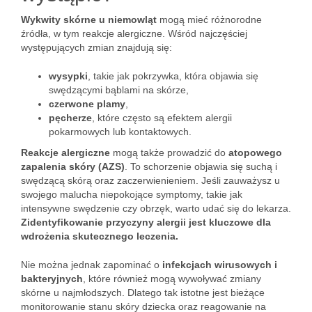
Wykwity skórne u niemowląt
mogą mieć różnorodne
źródła, w tym reakcje alergiczne. Wśród najczęściej
występujących zmian znajdują się:
wysypki
, takie jak pokrzywka, która objawia się
swędzącymi bąblami na skórze,
czerwone plamy
,
pęcherze
, które często są efektem alergii
pokarmowych lub kontaktowych.
Reakcje alergiczne
mogą także prowadzić do
atopowego
zapalenia skóry (AZS)
. To schorzenie objawia się suchą i
swędzącą skórą oraz zaczerwienieniem. Jeśli zauważysz u
swojego malucha niepokojące symptomy, takie jak
intensywne swędzenie czy obrzęk, warto udać się do lekarza.
Zidentyfikowanie przyczyny alergii jest kluczowe dla
wdrożenia skutecznego leczenia.
Nie można jednak zapominać o
infekcjach wirusowych i
bakteryjnych
, które również mogą wywoływać zmiany
skórne u najmłodszych. Dlatego tak istotne jest bieżące
monitorowanie stanu skóry dziecka oraz reagowanie na