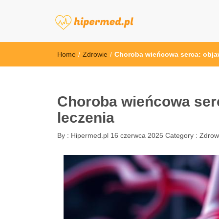
hipermed.pl
Home
/
Zdrowie
/
Choroba wieńcowa serca: objaw
Choroba wieńcowa serc
leczenia
By :
Hipermed.pl
16 czerwca 2025
Category :
Zdrow