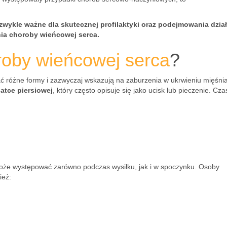
zwykle ważne dla skutecznej profilaktyki oraz podejmowania dzia
nia choroby wieńcowej serca.
roby wieńcowej serca
?
 różne formy i zazwyczaj wskazują na zaburzenia w ukrwieniu mięśni
latce piersiowej
, który często opisuje się jako ucisk lub pieczenie. Cz
może występować zarówno podczas wysiłku, jak i w spoczynku. Osoby
ież: