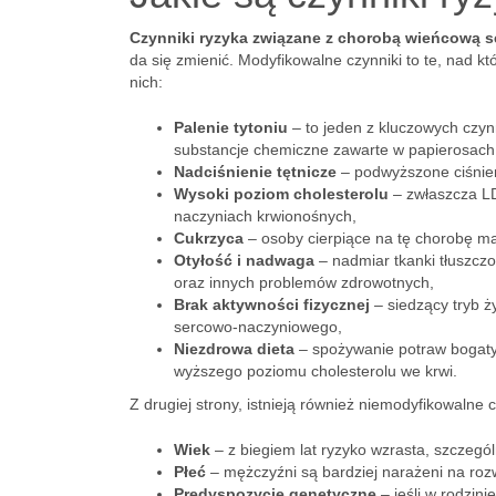
Czynniki ryzyka związane z chorobą wieńcową s
da się zmienić. Modyfikowalne czynniki to te, nad k
nich:
Palenie tytoniu
– to jeden z kluczowych czyn
substancje chemiczne zawarte w papierosac
Nadciśnienie tętnicze
– podwyższone ciśnien
Wysoki poziom cholesterolu
– zwłaszcza LDL
naczyniach krwionośnych,
Cukrzyca
– osoby cierpiące na tę chorobę m
Otyłość i nadwaga
– nadmiar tkanki tłuszcz
oraz innych problemów zdrowotnych,
Brak aktywności fizycznej
– siedzący tryb ż
sercowo-naczyniowego,
Niezdrowa dieta
– spożywanie potraw bogatyc
wyższego poziomu cholesterolu we krwi.
Z drugiej strony, istnieją również niemodyfikowalne c
Wiek
– z biegiem lat ryzyko wzrasta, szczegól
Płeć
– mężczyźni są bardziej narażeni na roz
Predyspozycje genetyczne
– jeśli w rodzin