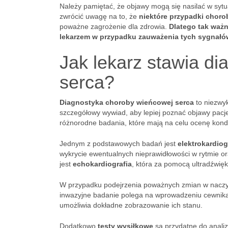
Należy pamiętać, że objawy mogą się nasilać w sytu
zwrócić uwagę na to, że
niektóre przypadki cho
poważne zagrożenie dla zdrowia.
Dlatego tak ważn
lekarzem w przypadku zauważenia tych sygnałó
Jak lekarz stawia d
serca?
Diagnostyka choroby wieńcowej serca
to niezwyk
szczegółowy wywiad, aby lepiej poznać objawy pacje
różnorodne badania, które mają na celu ocenę kondy
Jednym z podstawowych badań jest
elektrokardio
wykrycie ewentualnych nieprawidłowości w rytmie 
jest
echokardiografia
, która za pomocą ultradźwięk
W przypadku podejrzenia poważnych zmian w naczy
inwazyjne badanie polega na wprowadzeniu cewnika
umożliwia dokładne zobrazowanie ich stanu.
Dodatkowo
testy wysiłkowe
są przydatne do analiz