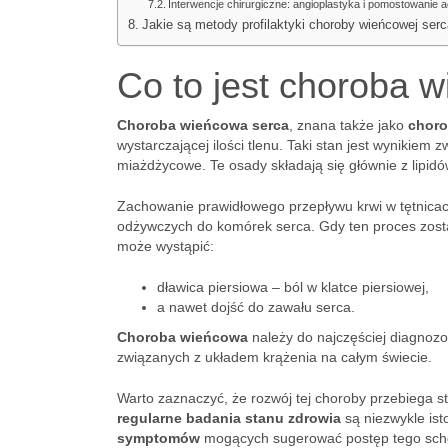
Interwencje chirurgiczne: angioplastyka i pomostowanie 
Jakie są metody profilaktyki choroby wieńcowej ser
Co to jest choroba 
Choroba wieńcowa serca
, znana także jako
choro
wystarczającej ilości tlenu. Taki stan jest wynikie
miażdżycowe. Te osady składają się głównie z lipidów
Zachowanie prawidłowego przepływu krwi w tętnicac
odżywczych do komórek serca. Gdy ten proces zost
może wystąpić:
dławica piersiowa – ból w klatce piersiowej,
a nawet dojść do zawału serca.
Choroba wieńcowa
należy do najczęściej diagnozo
związanych z układem krążenia na całym świecie.
Warto zaznaczyć, że rozwój tej choroby przebiega 
regularne badania stanu zdrowia
są niezwykle is
symptomów
mogących sugerować postęp tego sch