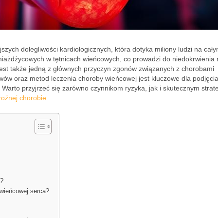
zych dolegliwości kardiologicznych, która dotyka miliony ludzi na cał
 miażdżycowych w tętnicach wieńcowych, co prowadzi do niedokrwienia 
 jest także jedną z głównych przyczyn zgonów związanych z chorobami
ów oraz metod leczenia choroby wieńcowej jest kluczowe dla podjęci
 Warto przyjrzeć się zarówno czynnikom ryzyka, jak i skutecznym stra
roźnej chorobie
.
a?
 wieńcowej serca?