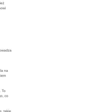
ież
nowi
rowadza
ala na
niem
. To
o, co
, takie