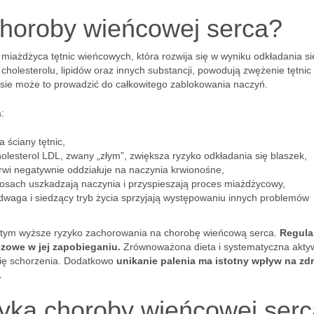
choroby wieńcowej serca?
 miażdżyca tętnic wieńcowych, która rozwija się w wyniku odkładania si
cholesterolu, lipidów oraz innych substancji, powodują zwężenie tętnic 
asie może to prowadzić do całkowitego zablokowania naczyń.
:
a ściany tętnic,
holesterol LDL, zwany „złym”, zwiększa ryzyko odkładania się blaszek,
wi negatywnie oddziałuje na naczynia krwionośne,
rosach uszkadzają naczynia i przyspieszają proces miażdżycowy,
dwaga i siedzący tryb życia sprzyjają występowaniu innych problemów
e, tym wyższe ryzyko zachorowania na chorobę wieńcową serca.
Regula
zowe w jej zapobieganiu.
Zrównoważona dieta i systematyczna akty
się schorzenia. Dodatkowo
unikanie palenia ma istotny wpływ na zd
.
yzyka choroby wieńcowej ser