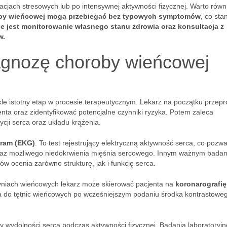
acjach stresowych lub po intensywnej aktywności fizycznej. Warto równ
roby wieńcowej mogą przebiegać bez typowych symptomów
, co sta
e jest monitorowanie własnego stanu zdrowia oraz konsultacja z
w.
iagnozę choroby wieńcowej
le istotny etap w procesie terapeutycznym. Lekarz na początku przep
nta oraz zidentyfikować potencjalne czynniki ryzyka. Potem zaleca
cji serca oraz układu krążenia.
gram (EKG)
. To test rejestrujący elektryczną aktywność serca, co pozw
oraz możliwego niedokrwienia mięśnia sercowego. Innym ważnym bada
ów ocenia zarówno strukturę, jak i funkcję serca.
niach wieńcowych lekarz może skierować pacjenta na
koronarografię
 do tętnic wieńcowych po wcześniejszym podaniu środka kontrastoweg
y wydolności serca podczas aktywności fizycznej. Badania laboratoryjne