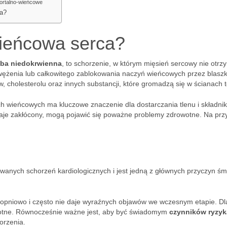
aortalno-wieńcowe
ca?
wieńcowa serca?
ba niedokrwienna
, to schorzenie, w którym mięsień sercowy nie otrz
m zwężenia lub całkowitego zablokowania naczyń wieńcowych przez blaszk
, cholesterolu oraz innych substancji, które gromadzą się w ścianach t
h wieńcowych ma kluczowe znaczenie dla dostarczania tlenu i składni
aje zakłócony, mogą pojawić się poważne problemy zdrowotne. Na prz
wanych schorzeń kardiologicznych i jest jedną z głównych przyczyn śmi
stopniowo i często nie daje wyraźnych objawów we wczesnym etapie. Dl
totne. Równocześnie ważne jest, aby być świadomym
czynników ryzyk
orzenia.