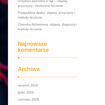
Grzybica paznokci u rąk – objawy,
przyczyny i skuteczne leczenie
Przepuklina dysku: objawy, przyczyny i
metody leczenia
Choroba Alzheimera: objawy, diagnoza i
metody leczenia
Najnowsze
komentarze
Archiwa
sierpień 2026
lipiec 2026
czerwiec 2026