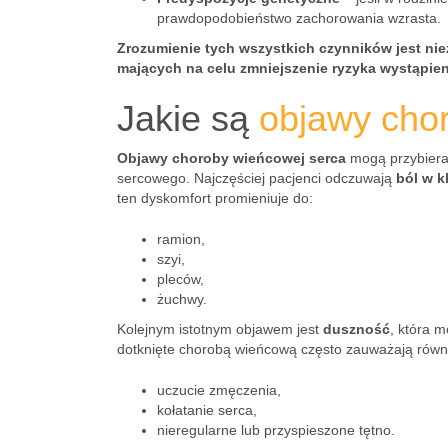
prawdopodobieństwo zachorowania wzrasta.
Zrozumienie tych wszystkich czynników jest nie
mających na celu zmniejszenie ryzyka wystąpie
Jakie są
objawy cho
Objawy choroby wieńcowej serca
mogą przybierać
sercowego. Najczęściej pacjenci odczuwają
ból w k
ten dyskomfort promieniuje do:
ramion,
szyi,
pleców,
żuchwy.
Kolejnym istotnym objawem jest
duszność
, która 
dotknięte chorobą wieńcową często zauważają równ
uczucie zmęczenia,
kołatanie serca,
nieregularne lub przyspieszone tętno.