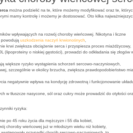
erca
można podzielić na te, które możemy modyfikować oraz te, któryc
tórymi mamy kontrolę i możemy je dostosować. Oto kilka najważniejszyc
ników wpływających na rozwój choroby wieńcowej. Nikotyna i liczne
h powodują
uszkodzenia naczyń krwionośnych
,
ie krwi zwiększa obciążenie serca i przyspiesza proces miażdżycowy,
 (lipoproteiny o niskiej gęstości), prowadzi do odkładania się złogów 
ają większe ryzyko wystąpienia schorzeń sercowo-naczyniowych,
owej, szczególnie w okolicy brzucha, zwiększa prawdopodobieństwo mi
ycia negatywnie wpływa na kondycję zdrowotną i funkcjonowanie układ
h w tłuszcze nasycone, sól oraz cukry może prowadzić do otyłości or
zynniki ryzyka:
nie po 45 roku życia dla mężczyzn i 55 dla kobiet,
wój choroby wieńcowej już w młodszym wieku niż kobiety,
ie występowały przypadki chorób sercowo-naczyniowych, to