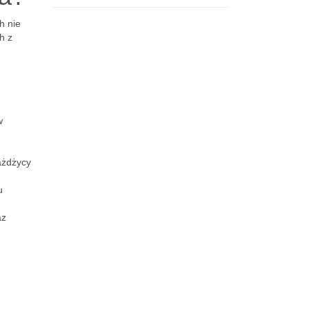
h nie
h z
w
ażdżycy
u
az