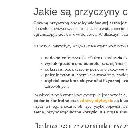
Jakie są przyczyny 
Główną przyczyną choroby wieńcowej serca
jest
blaszek miażdżycowych. Te blaszki, składające się z 
ograniczają przepływ krwi do serca. W dłuższym cz
Na rozwój miażdżycy wpływa wiele czynników ryzyka
nadciśnienie
: wysokie ciśnienie krwi uszkadz
wysoki poziom cholesterolu
: szczególnie c
cukrzyca
: podwyższony poziom glukozy we kr
palenie tytoniu
: chemikalia zawarte w papie
otyłość oraz brak aktywności fizycznej
: na
zdrowotnych.
Im więcej z tych czynników występuje jednocześni
badania kontrolne oraz
zdrowy styl życia
są kluc
fizyczna mogą znacznie obniżyć ryzyko pojawienia 
serca, przynosząc liczne korzyści dla organizmu
Jakie są czynniki r